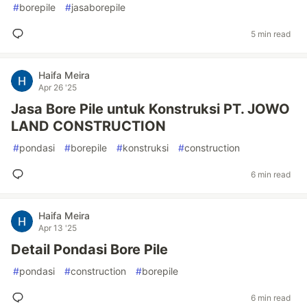
#
borepile
#
jasaborepile
5 min read
Haifa Meira
Apr 26 '25
Jasa Bore Pile untuk Konstruksi PT. JOWO
LAND CONSTRUCTION
#
pondasi
#
borepile
#
konstruksi
#
construction
6 min read
Haifa Meira
Apr 13 '25
Detail Pondasi Bore Pile
#
pondasi
#
construction
#
borepile
6 min read