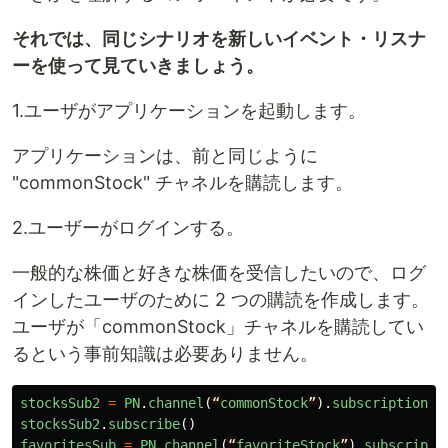
それでは、同じシナリオを新しいイベント・リスナ
ーを使って見ていきましょう。
1.ユーザがアプリケーションを起動します。
アプリケーションは、前と同じように
"commonStock" チャネルを購読します。
2.ユーザーがログインする。
一般的な株価と好きな株価を受信したいので、ログ
インしたユーザのために 2 つの購読を作成します。
ユーザが「commonStock」チャネルを購読してい
るという事前知識は必要ありません。
stocksSub2
=
PN
.
channel
(
“
commonStock
”
).
subscription
()
stocksSub2
.
subscribe
()
favoritesSub
=
PN
.
channel
(
“
favoriteStock
”
).
subscripti