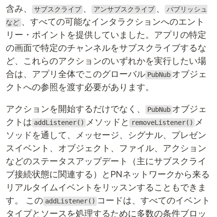
含み、
、
、
サブスクライブ
アンサブスクライブ
パブリッシュ
、すべての可能なインタラクションへのエント
など
リー・ポイントを提供していました。アプリの特定
の画面で特定のチャンネルをサブスクライブするな
ど、これらのアクションのいずれかを実行したい場
合は、アプリ全体でこのグローバル
オブジェ
PubNub
クトへの参照を渡す必要があります。
アクションを開始するだけでなく、
オブジェ
PubNub
クトは
メソッドと
メ
addListener()
removeListener()
ソッドを通して、メッセージ、シグナル、プレゼン
スイベント、オブジェクト、ファイル、アクション
などのステータスアップデート（主にサブスクライ
ブ接続状態に関連する）とPNネットワークから来る
リアルタイムイベントをリッスンすることもできま
す。 この
コードは、すべてのイベント
addListener()
タイプとソースを処理するために多数の条件ブロッ