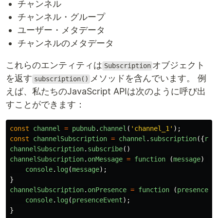
チャンネル
チャンネル・グループ
ユーザー・メタデータ
チャンネルのメタデータ
これらのエンティティは
オブジェクト
Subscription
を返す
メソッドを含んでいます。 例
subscription()
えば、私たちのJavaScript APIは次のように呼び出
すことができます：
const
channel
=
pubnub
.
channel
(
'
channel_1
'
);
const
channelSubscription
=
channel
.
subscription
({
rec
channelSubscription
.
subscribe
()
channelSubscription
.
onMessage
=
function 
(
message
)
{
console
.
log
(
message
);
}
channelSubscription
.
onPresence
=
function 
(
presenceEv
console
.
log
(
presenceEvent
);
}