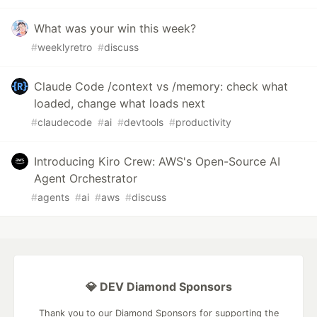
What was your win this week?
#
weeklyretro
#
discuss
Claude Code /context vs /memory: check what
loaded, change what loads next
#
claudecode
#
ai
#
devtools
#
productivity
Introducing Kiro Crew: AWS's Open-Source AI
Agent Orchestrator
#
agents
#
ai
#
aws
#
discuss
💎 DEV Diamond Sponsors
Thank you to our Diamond Sponsors for supporting the