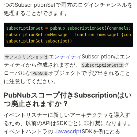
つのSubscriptionSetで両方のログインチャンネルを
処理することができます。
subscriptionSet
=
pubnub
.
subscriptionSet
({
channels
:
[
subscriptionSet.onMessage = function (message) {consol
エンティティ
Subscriptionはエン
サブスクリプションは
ティティから作成されますが、
グ
SubscriptionSetは
ローバルな
オブジェクトで呼び出されること
PubNub
に注意してください。
PubNubスコープ付きSubscriptionはい
つ廃止されますか？
イベントリスナーに新しいアーキテクチャを導入す
るため、以前のAPIはSDKごとに非推奨になります。
イベントハンドラの
Javascript
SDKを例にとる