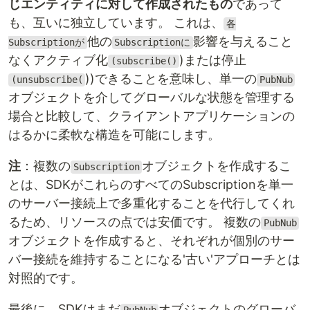
じエンティティに対して作成されたもの
であって
も、互いに独立しています。 これは、
各
他の
影響を与えること
Subscriptionが
Subscriptionに
なくアクティブ化
)または停止
(subscribe()
))できることを意味し、単一の
(unsubscribe(
PubNub
オブジェクトを介してグローバルな状態を管理する
場合と比較して、クライアントアプリケーションの
はるかに柔軟な構造を可能にします。
注
：複数の
オブジェクトを作成するこ
Subscription
とは、SDKがこれらのすべてのSubscriptionを単一
のサーバー接続上で多重化することを代行してくれ
るため、リソースの点では安価です。 複数の
PubNub
オブジェクトを作成すると、それぞれが個別のサー
バー接続を維持することになる'古い'アプローチとは
対照的です。
最後に、SDKはまだ
オブジェクトのグローバ