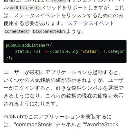
PubNub
ル
メソッドをサポートしますが、これ
addListener()
は、ステータスイベントをリッスンするためにのみ
使用する必要があります。
ステータスイベント
ような。
Connectedや
Disconnectedの
pubnub
.
addListener
({
status
:
(
s
)
=>
{
console
.
log
(
'
Status
'
,
s
.
category
)
});
ユーザーが最初にアプリケーションを起動すると、
いくつかの人気銘柄の値が表示されますが、ユーザ
ーがログインすると、好きな銘柄シンボルを選択で
きるようになり、これらの銘柄の現在の価格も表示
されるようになります。
PubNubでこのアプリケーションを実装するに
は、"commonStock "チャネルと "favoriteStock