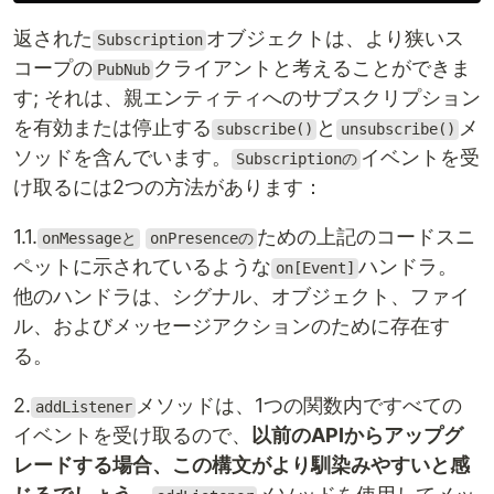
返された
オブジェクトは、より狭いス
Subscription
コープの
クライアントと考えることができま
PubNub
す; それは、親エンティティへのサブスクリプション
を有効または停止する
と
メ
subscribe()
unsubscribe()
ソッドを含んでいます。
イベントを受
Subscriptionの
け取るには2つの方法があります：
1.1.
ための上記のコードスニ
onMessageと
onPresenceの
ペットに示されているような
ハンドラ。
on[Event]
他のハンドラは、シグナル、オブジェクト、ファイ
ル、およびメッセージアクションのために存在す
る。
2.
メソッドは、1つの関数内ですべての
addListener
イベントを受け取るので、
以前のAPIからアップグ
レードする場合、この構文がより馴染みやすいと感