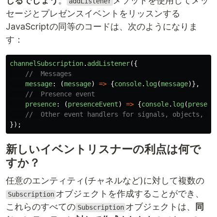
じるでしょう
。
メソッドを使用してメッ
addListener
セージとプレゼンスイベントをリッスンする
JavaScriptの同等のコードは、次のようになりま
す：
channelSubscription
.
addListener
({
//  Messages
message
:
(
message
)
=>
{
console
.
log
(
message
)},
//  Presence event
presence
:
(
presenceEvent
)
=>
{
console
.
log
(
presenc
//  Other event handlers for signals, objects, fi
});
新しいイベントリスナーの利点は何で
すか？
任意のエンティティ(チャネルなど)に対して複数の
オブジェクトを作成することができ、
Subscription
これらのすべての
オブジェクトは、
同
Subscription