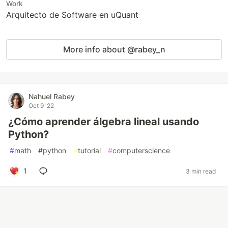
Work
Arquitecto de Software en uQuant
More info about @rabey_n
Nahuel Rabey
Oct 9 '22
¿Cómo aprender álgebra lineal usando
Python?
#
math
#
python
#
tutorial
#
computerscience
1
3 min read