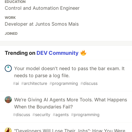
EDUCATION
Control and Automation Engineer
WORK
Developer at Juntos Somos Mais
JOINED
Trending on
DEV Community
Your model doesn't need to pass the bar exam. It
needs to parse a log file.
#
ai
#
architecture
#
programming
#
discuss
We’re Giving AI Agents More Tools. What Happens
When the Boundaries Fail?
#
discuss
#
security
#
agents
#
programming
"Developers Will Lose Their Jobs": How You Were