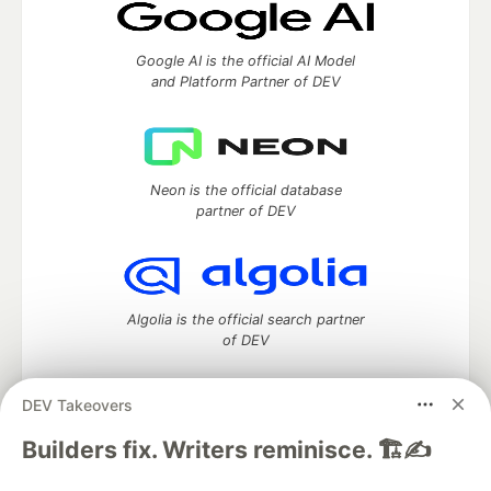
Google AI is the official AI Model
and Platform Partner of DEV
Neon is the official database
partner of DEV
Algolia is the official search partner
of DEV
DEV Takeovers
DEV Community
— A space to discuss and keep up software
Builders fix. Writers reminisce. 🏗️✍️
development and manage your software career
Home
DEV Challenges
DEV++
Videos