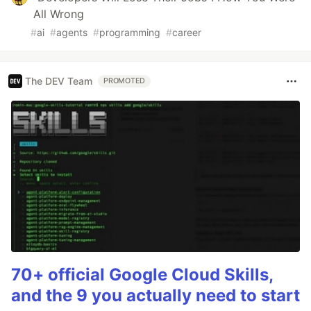
All Wrong
#
ai
#
agents
#
programming
#
career
The DEV Team
PROMOTED
70+ official Google Cloud Skills,
and the 9 you actually need to start