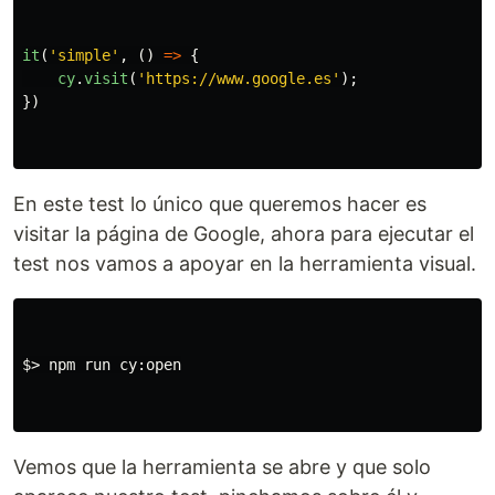
it
(
'
simple
'
,
()
=>
{
cy
.
visit
(
'
https://www.google.es
'
);
})
En este test lo único que queremos hacer es
visitar la página de Google, ahora para ejecutar el
test nos vamos a apoyar en la herramienta visual.
$>
 npm run cy:open

Vemos que la herramienta se abre y que solo