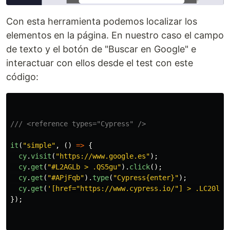
Con esta herramienta podemos localizar los
elementos en la página. En nuestro caso el campo
de texto y el botón de "Buscar en Google" e
interactuar con ellos desde el test con este
código:
/// <reference types="Cypress" />
it
(
"
simple
"
,
()
=>
{
cy
.
visit
(
"
https://www.google.es
"
);
cy
.
get
(
"
#L2AGLb > .QS5gu
"
).
click
();
cy
.
get
(
"
#APjFqb
"
).
type
(
"
Cypress{enter}
"
);
cy
.
get
(
'
[href="https://www.cypress.io/"] > .LC20lb
'
});