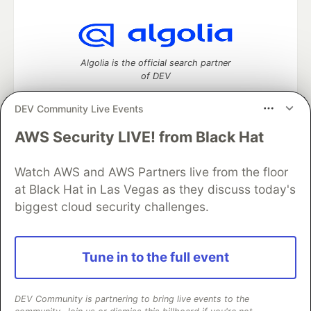
Algolia is the official search partner
of DEV
DEV Community Live Events
AWS Security LIVE! from Black Hat
DEV Community
— A space to discuss and keep up software
development and manage your software career
Watch AWS and AWS Partners live from the floor
Home
DEV Challenges
DEV++
Videos
DEV Education Tracks
DEV Help
Advertise on DEV
at Black Hat in Las Vegas as they discuss today's
Organization Accounts
DEV Showcase
About
Contact
biggest cloud security challenges.
Free Postgres Database
DEV Shop
MLH
Code of Conduct
Privacy Policy
Terms of Use
Built on
Forem
— the
open source
software that powers
DEV
Tune in to the full event
and other inclusive communities.
Made with love and
Ruby on Rails
. DEV Community
©
2016 -
2026.
DEV Community is partnering to bring live events to the