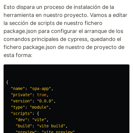
Esto dispara un proceso de instalación de la
herramienta en nuestro proyecto. Vamos a editar
la sección de scripts de nuestro fichero
package.json para configurar el arranque de los
comandos principales de cypress, quedando el
fichero package.json de nuestro de proyecto de
esta forma:
{
"
name
"
:
"
spa-app
"
,
"
private
"
:
true
,
"
version
"
:
"
0.0.0
"
,
"
type
"
:
"
module
"
,
"
scripts
"
:
{
"
dev
"
:
"
vite
"
,
"
build
"
:
"
vite build
"
,
"
preview
"
:
"
vite preview
"
,