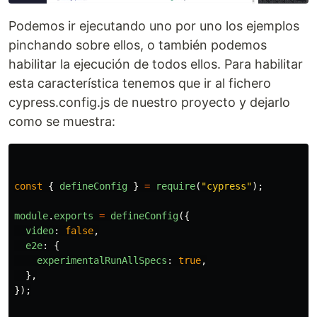
Podemos ir ejecutando uno por uno los ejemplos
pinchando sobre ellos, o también podemos
habilitar la ejecución de todos ellos. Para habilitar
esta característica tenemos que ir al fichero
cypress.config.js de nuestro proyecto y dejarlo
como se muestra:
const
{
defineConfig
}
=
require
(
"
cypress
"
);
module
.
exports
=
defineConfig
({
video
:
false
,
e2e
:
{
experimentalRunAllSpecs
:
true
,
},
});