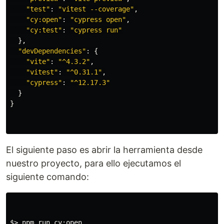
"
test
"
:
"
vitest --coverage
"
,
"
cy:open
"
:
"
cypress open
"
,
"
cy:test
"
:
"
cypress run
"
},
"
devDependencies
"
:
{
"
vite
"
:
"
^4.3.2
"
,
"
vitest
"
:
"
^0.31.1
"
,
"
cypress
"
:
"
^12.17.3
"
}
}
El siguiente paso es abrir la herramienta desde
nuestro proyecto, para ello ejecutamos el
siguiente comando:
$>
 npm run cy:open
