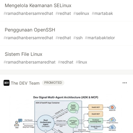
Mengelola Keamanan SELinux
#
ramadhanbersamredhat
#
redhat
#
selinux
#
martabak
Penggunaan OpenSSH
#
ramadhanbersamredhat
#
redhat
#
ssh
#
martabaktelor
Sistem File Linux
#
ramadhanbersamaredhat
#
redhat
#
linux
The DEV Team
PROMOTED