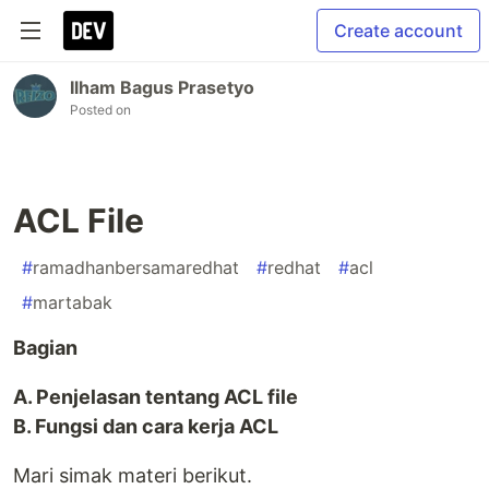
Create account
Ilham Bagus Prasetyo
Posted on
ACL File
#
ramadhanbersamaredhat
#
redhat
#
acl
#
martabak
Bagian
A. Penjelasan tentang ACL file
B. Fungsi dan cara kerja ACL
Mari simak materi berikut.