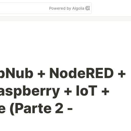
Powered by Algolia
ubNub + NodeRED +
aspberry + IoT +
 (Parte 2 -