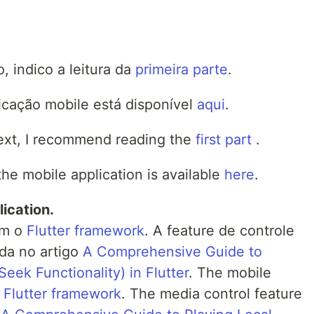
o, indico a leitura da
primeira parte
.
licação mobile está disponível
aqui
.
 text, I recommend reading the
first part
.
he mobile application is available
here
.
lication.
om o
Flutter framework
. A feature de controle
da no artigo
A Comprehensive Guide to
eek Functionality) in Flutter
. The mobile
e
Flutter framework
. The media control feature