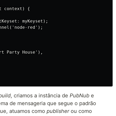
 context) {

tKeyset: myKeyset);

nel('node-red');

t Party House'),

build
, criamos a instância de
PubNub
e
ema de mensageria que segue o padrão
que, atuamos como
publisher
ou como