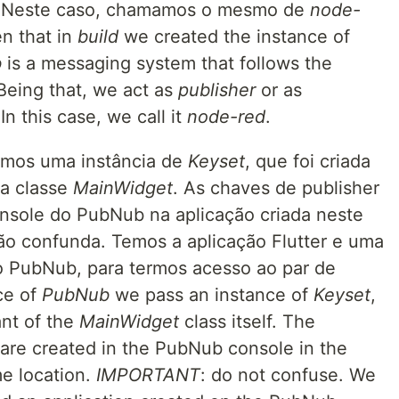
 Neste caso, chamamos o mesmo de
node-
n that in
build
we created the instance of
b
is a messaging system that follows the
Being that, we act as
publisher
or as
In this case, we call it
node-red
.
mos uma instância de
Keyset
, que foi criada
a classe
MainWidget
. As chaves de publisher
onsole do PubNub na aplicação criada neste
não confunda. Temos a aplicação Flutter e uma
o PubNub, para termos acesso ao par de
ce of
PubNub
we pass an instance of
Keyset
,
nt of the
MainWidget
class itself. The
 are created in the PubNub console in the
me location.
IMPORTANT
: do not confuse. We