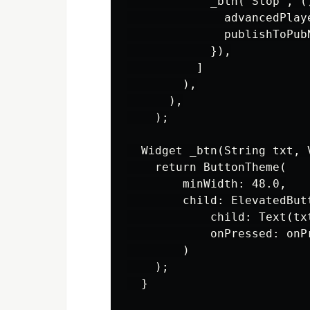
            _btn('Stop', ()
              advancedPlaye
              publishToPubN
            }),

          ]

        ),

      ),

    );

  Widget _btn(String txt, 
    return ButtonTheme(

        minWidth: 48.0,

        child: ElevatedButt
            child: Text(txt
            onPressed: onPr
        )

    );

  }
