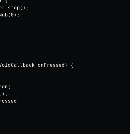
 {

r.stop();

ub(0);

VoidCallback onPressed) {

on(

),

essed
