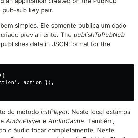
and an application created on the PubNub
e pub-sub key pair.
bem simples. Ele somente publica um dado
 criado previamente. The
publishToPubNub
y publishes data in JSON format for the
{

tion': action });

ente do método
initPlayer
. Neste local estamos
de
AudioPlayer
e
AudioCache
. Também,
o o áudio tocar completamente. Neste