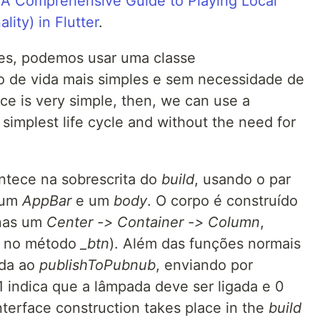
e
A Comprehensive Guide to Playing Local
ity) in Flutter
.
es, podemos usar uma classe
lo de vida mais simples e sem necessidade de
ace is very simple, then, we can use a
s simplest life cycle and without the need for
ntece na sobrescrita do
build
, usando o par
 um
AppBar
e um
body
. O corpo é construído
nas um
Center -> Container -> Column
,
s no método
_btn
). Além das funções normais
ada ao
publishToPubnub
, enviando por
1 indica que a lâmpada deve ser ligada e 0
nterface construction takes place in the
build