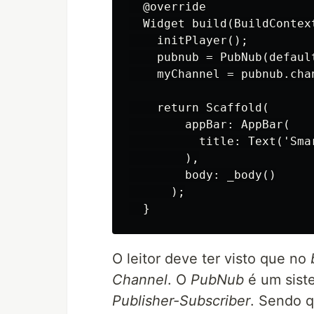
  @override

  Widget build(BuildContext
    initPlayer();

    pubnub = PubNub(defaul
    myChannel = pubnub.chan
    return Scaffold(

        appBar: AppBar(

          title: Text('Smar
        ),

        body: _body()

      );

O leitor deve ter visto que no
Channel
. O
PubNub
é um sist
Publisher-Subscriber
. Sendo 