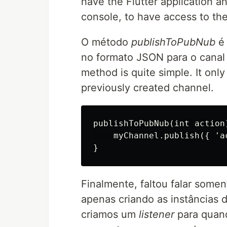
have the Flutter application 
console, to have access to th
O método
publishToPubNub
é 
no formato JSON para o canal
method is quite simple. It onl
previously created channel.
publishToPubNub(int action)
    myChannel.publish({ 'ac
Finalmente, faltou falar som
apenas criando as instâncias 
criamos um
listener
para quand