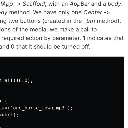
lApp -> Scaffold
, with an
AppBar
and a
body
.
ody
method. We have only one
Center ->
ing two buttons (created in the
_btn
method).
tions of the media, we make a call to
 required action by parameter. 1 indicates that
nd 0 that it should be turned off.
.all(16.0),

 {

lay('one_horse_town.mp3');

ub(1);
