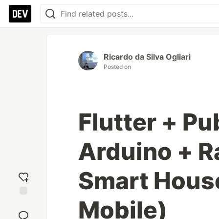
Ricardo da Silva Ogliari
Posted on
Flutter + P
Arduino + R
Smart House
Mobile)
Add
reaction