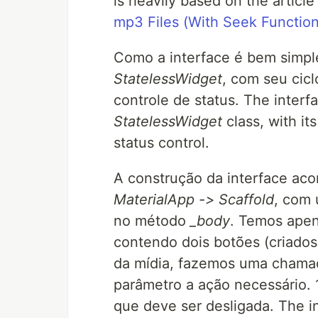
is heavily based on the articl
mp3 Files (With Seek Functional
Como a interface é bem simpl
StatelessWidget
, com seu cic
controle de status. The interf
StatelessWidget
class, with it
status control.
A construção da interface aco
MaterialApp -> Scaffold
, com
no método
_body
. Temos ape
contendo dois botões (criado
da mídia, fazemos uma cham
parâmetro a ação necessário. 
que deve ser desligada. The i