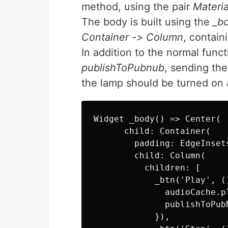
method, using the pair
Materia
The body is built using the
_b
Container -> Column
, contain
In addition to the normal func
publishToPubnub
, sending the
the lamp should be turned on a
Widget _body() => Center(

      child: Container(

        padding: EdgeInsets
        child: Column(

          children: [

            _btn('Play', ()
              audioCache.p
              publishToPubN
            }),
