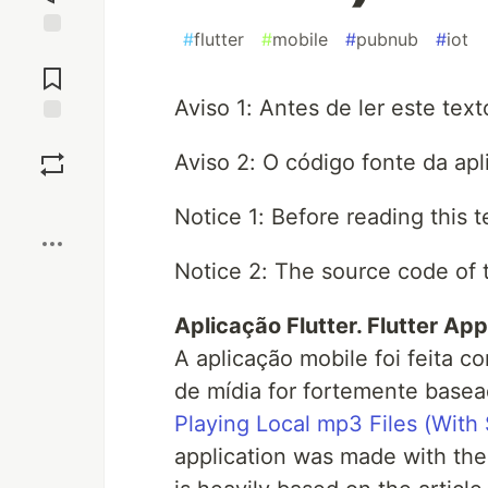
#
flutter
#
mobile
#
pubnub
#
iot
Jump to
Comments
Aviso 1: Antes de ler este text
Save
Aviso 2: O código fonte da ap
Boost
Notice 1: Before reading this
Notice 2: The source code of t
Aplicação Flutter. Flutter App
A aplicação mobile foi feita c
de mídia for fortemente basea
Playing Local mp3 Files (With S
application was made with th