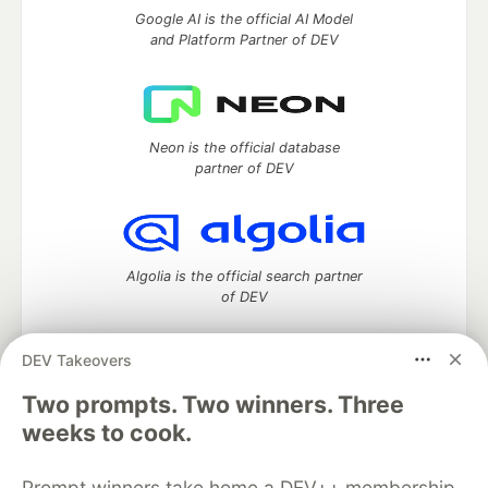
Google AI is the official AI Model
and Platform Partner of DEV
Neon is the official database
partner of DEV
Algolia is the official search partner
of DEV
DEV Takeovers
Two prompts. Two winners. Three
DEV Community
— A space to discuss and keep up software
development and manage your software career
weeks to cook.
Home
DEV Challenges
DEV++
Videos
DEV Education Tracks
DEV Help
Advertise on DEV
Prompt winners take home a DEV++ membership