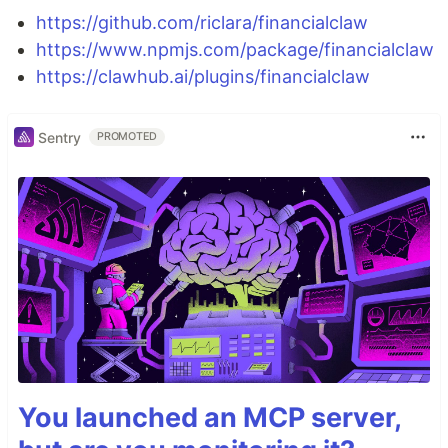
https://github.com/riclara/financialclaw
https://www.npmjs.com/package/financialclaw
https://clawhub.ai/plugins/financialclaw
Sentry
PROMOTED
You launched an MCP server,