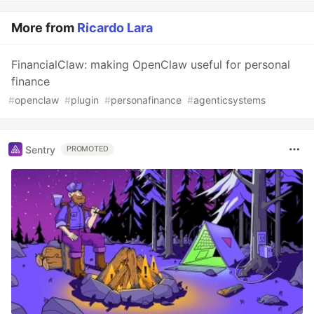
More from
Ricardo Lara
FinancialClaw: making OpenClaw useful for personal
finance
#
openclaw
#
plugin
#
personafinance
#
agenticsystems
Sentry
PROMOTED