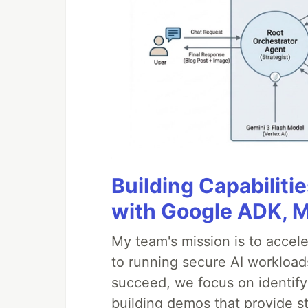
Building Capabiliti
with Google ADK, 
My team's mission is to accel
to running secure AI workloa
succeed, we focus on identify
building demos that provide s