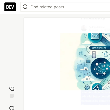
Add
reaction