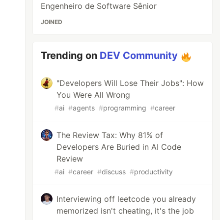
Engenheiro de Software Sênior
JOINED
Trending on
DEV Community
"Developers Will Lose Their Jobs": How
You Were All Wrong
#
ai
#
agents
#
programming
#
career
The Review Tax: Why 81% of
Developers Are Buried in AI Code
Review
#
ai
#
career
#
discuss
#
productivity
Interviewing off leetcode you already
memorized isn't cheating, it's the job