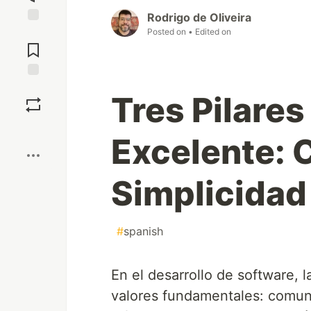
Rodrigo de Oliveira
Posted on
• Edited on
Jump to
Comments
Save
Tres Pilares
Boost
Excelente: 
Simplicidad 
#
spanish
En el desarrollo de software, 
valores fundamentales: comunic