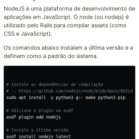
NodeJS é uma plataforma de desenvolvimento de
aplicações em JavaScript. O node (ou nodejs) é
utilizado pelo Rails para compilar assets (como
CSS e JavaScript).
Os comandos abaixo instalam a última versão e a
definem como a padrão do sistema.
# Instale as dependências de compilação
# -- https://github.com/nodejs/node/blob/main/BUILDIN
sudo
apt
install
-
y
python3
g
++
make
python3
-
pip
# Adicione o plugin ao asdf
asdf
plugin
add
nodejs
# Instale a última versão
asdf
install
nodejs
latest