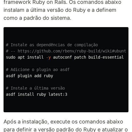
framework Ruby on Rails. Os comandos abaixo
instalam a última versão do Ruby e a definem
como a padrão do sistema.
# Instale as dependências de compilação
# -- https://github.com/rbenv/ruby-build/wiki#ubuntud
sudo 
apt 
install
-y
 autoconf patch build-essential ru
# Adicione o plugin ao asdf
asdf plugin add ruby

# Instale a última versão
asdf 
install 
ruby latest:3

Após a instalação, execute os comandos abaixo
para definir a versão padrão do Ruby e atualizar o