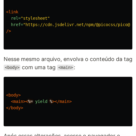
<link
rel=
"stylesheet"
href=
"https://cdn.jsdelivr.net/npm/@picocss/pico@2/
/>
Nesse mesmo arquivo, envolva o conteúdo da tag
com uma tag
:
<body>
<main>
<body>
<main><
%=
yield
%
></main>
</body>
Após essas alterações, acesse o navegador e