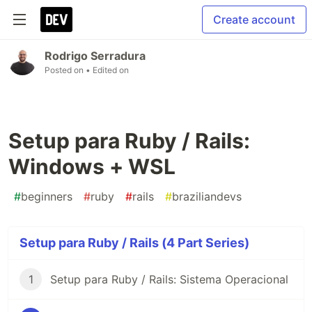
Create account
Rodrigo Serradura
Posted on
• Edited on
Setup para Ruby / Rails:
Windows + WSL
#
beginners
#
ruby
#
rails
#
braziliandevs
Setup para Ruby / Rails (4 Part Series)
1
Setup para Ruby / Rails: Sistema Operacional