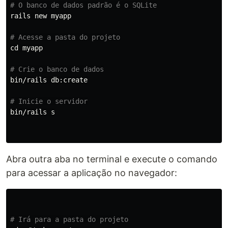
# O banco de dados padrão é o SQLite
rails new myapp

# Acesse a pasta do projeto
cd 
myapp

# Crie o banco de dados
bin/rails db:create

# Inicie o servidor
bin/rails s

Abra outra aba no terminal e execute o comando
para acessar a aplicação no navegador:
# Irá para a pasta do projeto