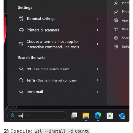
2)
Execute:
wsl --install -d Ubuntu