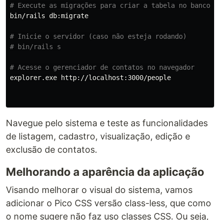
# Execute as migrações para criar a tabela no banco d
bin/rails db:migrate

# Inicie o servidor (caso não esteja rodando)
# bin/rails s
# Acesse o gerenciador de contatos no navegador
explorer.exe http://localhost:3000/people

Navegue pelo sistema e teste as funcionalidades
de listagem, cadastro, visualização, edição e
exclusão de contatos.
Melhorando a aparência da aplicação
Visando melhorar o visual do sistema, vamos
adicionar o Pico CSS versão class-less, que como
o nome sugere não faz uso classes CSS. Ou seja,