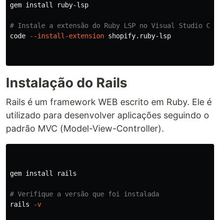
gem 
install 
ruby-lsp

# Instale a extensão do Ruby LSP no Visual Studio Cod
code 
--install-extension
 shopify.ruby-lsp

Instalação do Rails
Rails é um framework WEB escrito em Ruby. Ele é
utilizado para desenvolver aplicações seguindo o
padrão MVC (Model-View-Controller).
gem 
install 
rails

# Verifique a versão que foi instalada
rails 
-v