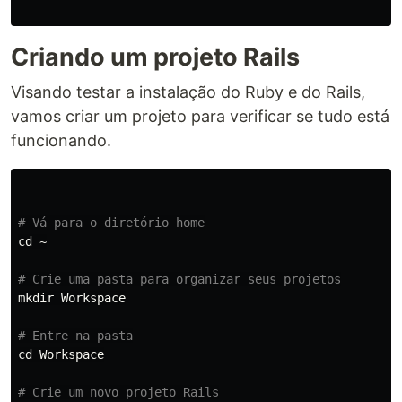
Criando um projeto Rails
Visando testar a instalação do Ruby e do Rails,
vamos criar um projeto para verificar se tudo está
funcionando.
# Vá para o diretório home
cd
 ~

# Crie uma pasta para organizar seus projetos
mkdir 
Workspace

# Entre na pasta
cd 
Workspace

# Crie um novo projeto Rails