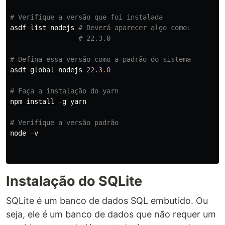
# Verifique a versão que foi instalada
asdf
list
nodejs
# Deverá aparecer algo como:
# 22.3.0
# Defina essa versão como a padrão do sistema
asdf
global
nodejs
22.3
.
0
# Faça a instalação do yarn
npm
install
-
g
yarn
# Verifique a versão padrão
node
-
v
Instalação do SQLite
SQLite é um banco de dados SQL embutido. Ou
seja, ele é um banco de dados que não requer um