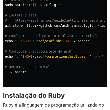
sudo 
apt 
install
-y
 curl git

# Instale o asdf
# -- https://asdf-vm.com/guide/getting-started.html#_
git clone https://github.com/asdf-vm/asdf.git ~/.asdf
# Configure o asdf para inicializar no terminal
echo
'. "$HOME/.asdf/asdf.sh"'
>>
 ~/.bashrc

# Configure o autocomplete do asdf
echo
'. "$HOME/.asdf/completions/asdf.bash"'
>>
 ~/.bas
# Recarregue o terminal
.
 ~/.bashrc

Instalação do Ruby
Ruby é a linguagem de programação utilizada no