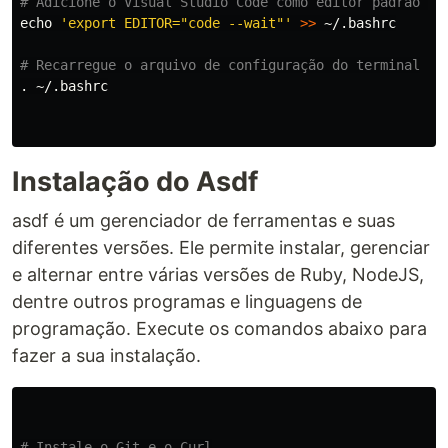
# Adicione o Visual Studio Code como editor padrão do
echo
'export EDITOR="code --wait"'
>>
 ~/.bashrc

# Recarregue o arquivo de configuração do terminal
.
 ~/.bashrc

Instalação do Asdf
asdf é um gerenciador de ferramentas e suas
diferentes versões. Ele permite instalar, gerenciar
e alternar entre várias versões de Ruby, NodeJS,
dentre outros programas e linguagens de
programação. Execute os comandos abaixo para
fazer a sua instalação.
# Instale o Git e o Curl