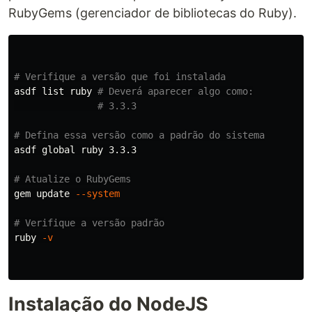
RubyGems (gerenciador de bibliotecas do Ruby).
# Verifique a versão que foi instalada
asdf list ruby 
# Deverá aparecer algo como:
# 3.3.3
# Defina essa versão como a padrão do sistema
asdf global ruby 3.3.3

# Atualize o RubyGems
gem update 
--system
# Verifique a versão padrão
ruby 
-v
Instalação do NodeJS