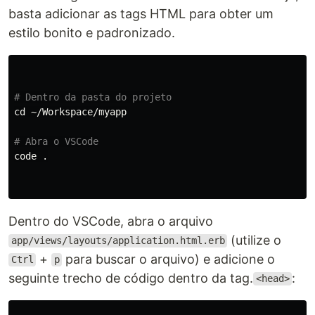
basta adicionar as tags HTML para obter um
estilo bonito e padronizado.
# Dentro da pasta do projeto
cd
 ~/Workspace/myapp

# Abra o VSCode
code 
.
Dentro do VSCode, abra o arquivo
(utilize o
app/views/layouts/application.html.erb
+
para buscar o arquivo) e adicione o
Ctrl
p
seguinte trecho de código dentro da tag.
:
<head>