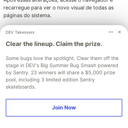
recarregue para ver o novo visual de todas as
páginas do sistema.
Adicionando validações ao modelo
DEV Takeovers
Person
Clear the lineup. Claim the prize.
Embora funcional, o gerenciador de cadastro não
possui validações. Vamos adicionar algumas para
Some bugs love the spotlight. Clear them off the
garantir que os dados informados sejam válidos.
stage in DEV's Big Summer Bug Smash powered
by Sentry. 23 winners will share a $5,000 prize
Através do VSCode, abra o arquivo
pool, including 3 limited edition Sentry
(utilize o
+
para
app/models/person.rb
Ctrl
p
skateboards.
buscar o arquivo) e adicione as validações:
Join Now
validates
:first_name
,
:last_name
,
presence: 
true
validates
:email
,
format: 
/@/
,
allow_blank: 
true