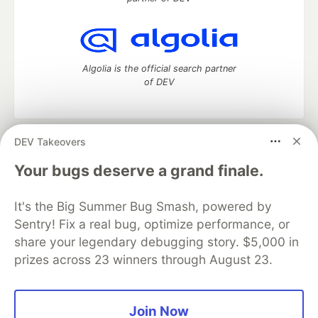
Algolia is the official search partner
of DEV
DEV Takeovers
DEV Community
— A space to discuss and keep up software
development and manage your software career
Your bugs deserve a grand finale.
Home
DEV Challenges
DEV++
Videos
DEV Education Tracks
DEV Help
Advertise on DEV
It's the Big Summer Bug Smash, powered by
Organization Accounts
DEV Showcase
About
Contact
Sentry! Fix a real bug, optimize performance, or
Free Postgres Database
DEV Shop
MLH
Code of Conduct
Privacy Policy
Terms of Use
share your legendary debugging story. $5,000 in
Built on
Forem
— the
open source
software that powers
DEV
prizes across 23 winners through August 23.
and other inclusive communities.
Made with love and
Ruby on Rails
. DEV Community
©
2016 -
2026.
Join Now