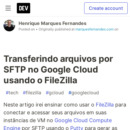
Create account
Henrique Marques Fernandes
Posted on
• Originally published at
marquesfernandes.com
on
Transferindo arquivos por
SFTP no Google Cloud
usando o FileZilla
#
tech
#
filezilla
#
gcloud
#
googlecloud
Neste artigo irei ensinar como usar o
FileZilla
para
conectar e acessar seus arquivos em suas
instâncias de VM no
Google Cloud Compute
Engine
por SFTP usando o
Putty
para gerar as