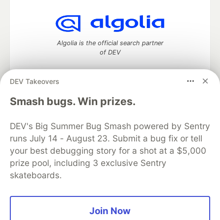
Algolia is the official search partner
of DEV
DEV Takeovers
DEV Community
— A space to discuss and keep up software
Smash bugs. Win prizes.
development and manage your software career
Home
DEV Challenges
DEV++
Videos
DEV's Big Summer Bug Smash powered by Sentry
DEV Education Tracks
DEV Help
Advertise on DEV
runs July 14 - August 23. Submit a bug fix or tell
Organization Accounts
DEV Showcase
About
Contact
your best debugging story for a shot at a $5,000
Free Postgres Database
DEV Shop
MLH
Code of Conduct
Privacy Policy
Terms of Use
prize pool, including 3 exclusive Sentry
Built on
Forem
— the
open source
software that powers
DEV
skateboards.
and other inclusive communities.
Made with love and
Ruby on Rails
. DEV Community
©
2016 -
2026.
Join Now