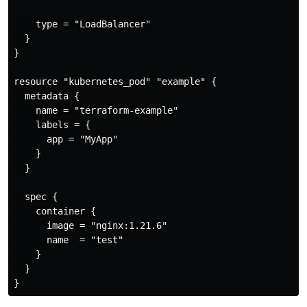
    type = "LoadBalancer"

  }

}

resource "kubernetes_pod" "example" {

  metadata {

    name = "terraform-example"

    labels = {

      app = "MyApp"

    }

  }

  spec {

    container {

      image = "nginx:1.21.6"

      name  = "test"

    }

  }
