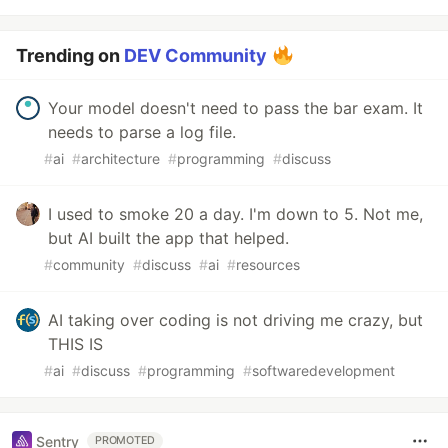
Trending on
DEV Community
Your model doesn't need to pass the bar exam. It
needs to parse a log file.
#
ai
#
architecture
#
programming
#
discuss
I used to smoke 20 a day. I'm down to 5. Not me,
but AI built the app that helped.
#
community
#
discuss
#
ai
#
resources
AI taking over coding is not driving me crazy, but
THIS IS
#
ai
#
discuss
#
programming
#
softwaredevelopment
Sentry
PROMOTED