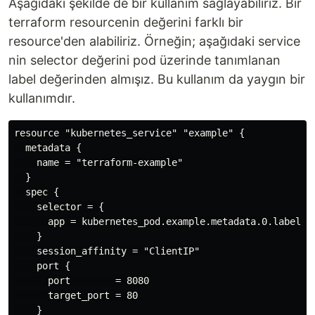
Aşağıdaki şekilde de bir kullanım sağlayabiliriz. Bir
terraform resourcenin değerini farklı bir
resource'den alabiliriz. Örneğin; aşağıdaki service
nin selector değerini pod üzerinde tanımlanan
label değerinden almışız. Bu kullanım da yaygın bir
kullanımdır.
resource "kubernetes_service" "example" {

  metadata {

    name = "terraform-example"

  }

  spec {

    selector = {

      app = kubernetes_pod.example.metadata.0.labels.a
    }

    session_affinity = "ClientIP"

    port {

      port        = 8080

      target_port = 80

    }
