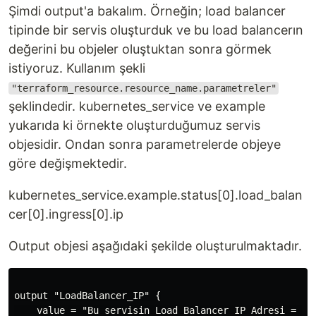
Şimdi output'a bakalım. Örneğin; load balancer
tipinde bir servis oluşturduk ve bu load balancerın
değerini bu objeler oluştuktan sonra görmek
istiyoruz. Kullanım şekli
"terraform_resource.resource_name.parametreler"
şeklindedir. kubernetes_service ve example
yukarıda ki örnekte oluşturduğumuz servis
objesidir. Ondan sonra parametrelerde objeye
göre değişmektedir.
kubernetes_service.example.status[0].load_balan
cer[0].ingress[0].ip
Output objesi aşağıdaki şekilde oluşturulmaktadır.
output "LoadBalancer_IP" {

    value = "Bu servisin Load Balancer IP Adresi =  {