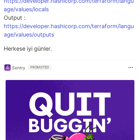
https://developer.hashicorp.com/terraform/langu
age/values/locals
Output :
https://developer.hashicorp.com/terraform/langu
age/values/outputs
Herkese iyi günler.
Sentry
PROMOTED