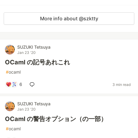
More info about @szktty
SUZUKI Tetsuya
Jan 23 '20
OCaml の記号あれこれ
#
ocaml
6
3 min read
SUZUKI Tetsuya
Jan 23 '20
OCaml の警告オプション（の一部）
#
ocaml