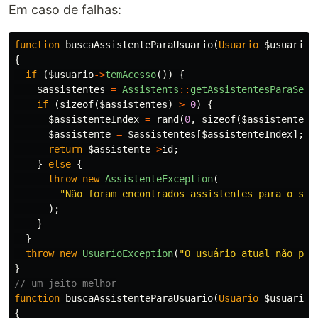
Em caso de falhas:
function
buscaAssistenteParaUsuario
(
Usuario
$usuario
)
{
if
(
$usuario
->
temAcesso
())
{
$assistentes
=
Assistents
::
getAssistentesParaSeto
if
(
sizeof
(
$assistentes
)
>
0
)
{
$assistenteIndex
=
rand
(
0
,
sizeof
(
$assistentesI
$assistente
=
$assistentes
[
$assistenteIndex
];
return
$assistente
->
id
;
}
else
{
throw
new
AssistenteException
(
"Não foram encontrados assistentes para o set
);
}
}
throw
new
UsuarioException
(
"O usuário atual não pos
}
// um jeito melhor
function
buscaAssistenteParaUsuario
(
Usuario
$usuario
)
{