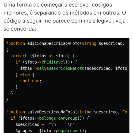
Uma forma de começar a escrever códigos
melhores, é separando os métodos em outros. O
código a seguir me parece bem mais legível, veja
se concorda:
function
adicionaDescricaoAFoto
(
string
$descricao
,
ar
{
foreach
(
$fotos
as
$foto
)
{
if
(
$foto
->
ehEditavel
())
{
$this
->
salvaDescricaoNaFoto
(
$descricao
,
$fotos
)
}
else
{
continue
;
}
}
}
function
salvaDescricaoNaFoto
(
string
$descricao
,
Foto
if
(
$fotos
->
belongsToAnGroup
())
{
$descricao
+=
"
\n
-----
\n
"
;
$grupos
=
$foto
->
pegaGrupos
();