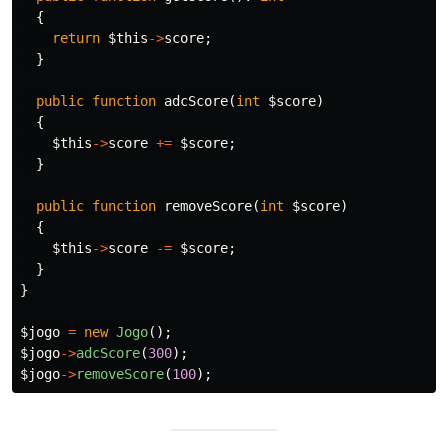
{
return
$this
->
score
;
}
public
function
adcScore
(
int
$score
)
{
$this
->
score
+=
$score
;
}
public
function
removeScore
(
int
$score
)
{
$this
->
score
-=
$score
;
}
}
$jogo
=
new
Jogo
();
$jogo
->
adcScore
(
300
);
$jogo
->
removeScore
(
100
);