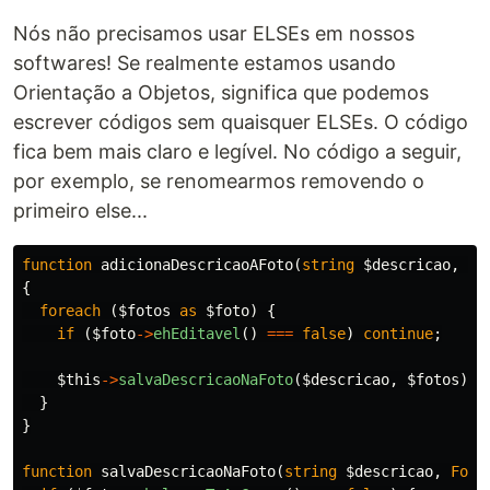
Nós não precisamos usar ELSEs em nossos
softwares! Se realmente estamos usando
Orientação a Objetos, significa que podemos
escrever códigos sem quaisquer ELSEs. O código
fica bem mais claro e legível. No código a seguir,
por exemplo, se renomearmos removendo o
primeiro else...
function
adicionaDescricaoAFoto
(
string
$descricao
,
ar
{
foreach
(
$fotos
as
$foto
)
{
if
(
$foto
->
ehEditavel
()
===
false
)
continue
;
$this
->
salvaDescricaoNaFoto
(
$descricao
,
$fotos
);
}
}
function
salvaDescricaoNaFoto
(
string
$descricao
,
Foto