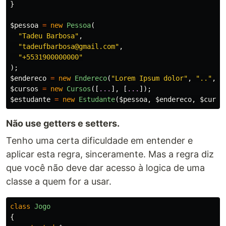
}
$pessoa
=
new
Pessoa
(
"Tadeu Barbosa"
,
"tadeufbarbosa@gmail.com"
,
"+5531900000000"
);
$endereco
=
new
Endereco
(
"Lorem Ipsum dolor"
,
".."
,
"
$cursos
=
new
Cursos
([
...
],
[
...
]);
$estudante
=
new
Estudante
(
$pessoa
,
$endereco
,
$curso
Não use getters e setters.
Tenho uma certa dificuldade em entender e
aplicar esta regra, sinceramente. Mas a regra diz
que você não deve dar acesso à logica de uma
classe a quem for a usar.
class
Jogo
{