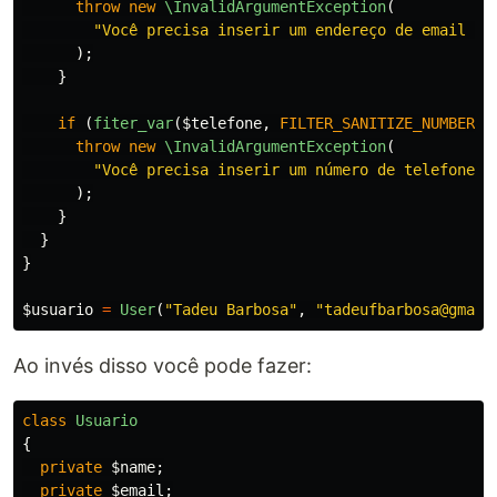
throw
new
\InvalidArgumentException
(
"Você precisa inserir um endereço de email vá
);
}
if
(
fiter_var
(
$telefone
,
FILTER_SANITIZE_NUMBER_I
throw
new
\InvalidArgumentException
(
"Você precisa inserir um número de telefone v
);
}
}
}
$usuario
=
User
(
"Tadeu Barbosa"
,
"tadeufbarbosa@gmail
Ao invés disso você pode fazer:
class
Usuario
{
private
$name
;
private
$email
;