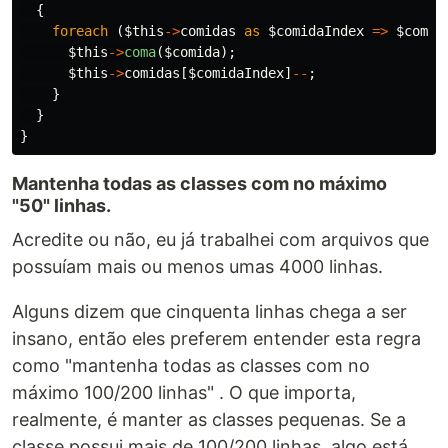
{
foreach
(
$this
->
comidas
as
$comidaIndex
=>
$comid
$this
->
coma
(
$comida
);
$this
->
comidas
[
$comidaIndex
]
--
;
}
}
}
Mantenha todas as classes com no máximo
"50" linhas.
Acredite ou não, eu já trabalhei com arquivos que
possuíam mais ou menos umas 4000 linhas.
Alguns dizem que cinquenta linhas chega a ser
insano, então eles preferem entender esta regra
como "mantenha todas as classes com no
máximo 100/200 linhas" . O que importa,
realmente, é manter as classes pequenas. Se a
classe possui mais de 100/200 linhas, algo está