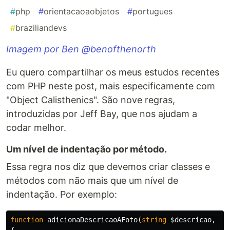
#
php
#
orientacaoaobjetos
#
portugues
#
braziliandevs
Imagem por Ben @benofthenorth
Eu quero compartilhar os meus estudos recentes
com PHP neste post, mais especificamente com
"Object Calisthenics". São nove regras,
introduzidas por Jeff Bay, que nos ajudam a
codar melhor.
Um nível de indentação por método.
Essa regra nos diz que devemos criar classes e
métodos com não mais que um nível de
indentação. Por exemplo:
function
adicionaDescricaoAFoto
(
string
$descricao
,
ar