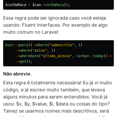
$corDaRaca
=
$cao
->
corDaRaca
();
Essa regra pode ser ignorada caso você esteja
usando: Fluent Interfaces. Por exemplo de algo
muito comum no Laravel:
User
::
query
()
->
where
(
"subescrito"
,
1
)
->
where
(
"ativo"
,
1
)
->
whereDate
(
"ultimo_acesso"
,
Carbon
::
today
()
->
su
->
get
();
Não abrevie.
Esta regra é totalmente necessária! Eu já vi muito
código, e já escrevi muito também, que levava
alguns minutos para serem entendidos. Você já
usou: $x, $y, $value, $i, $data ou coisas do tipo?
Talvez se usarmos nomes mais descritivos, será