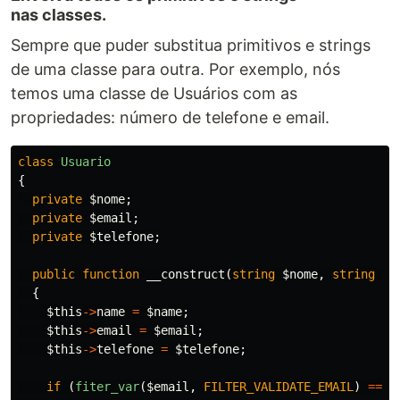
nas classes.
Sempre que puder substitua primitivos e strings
de uma classe para outra. Por exemplo, nós
temos uma classe de Usuários com as
propriedades: número de telefone e email.
class
Usuario
{
private
$nome
;
private
$email
;
private
$telefone
;
public
function
__construct
(
string
$nome
,
string
$e
{
$this
->
name
=
$name
;
$this
->
email
=
$email
;
$this
->
telefone
=
$telefone
;
if
(
fiter_var
(
$email
,
FILTER_VALIDATE_EMAIL
)
===