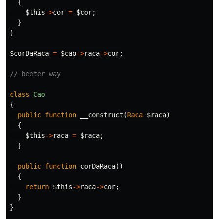
{
$this
->
cor
=
$cor
;
}
}
$corDaRaca
=
$cao
->
raca
->
cor
;
// beeter way
class
Cao
{
public
function
__construct
(
Raca
$raca
)
{
$this
->
raca
=
$raca
;
}
public
function
corDaRaca
()
{
return
$this
->
raca
->
cor
;
}
}