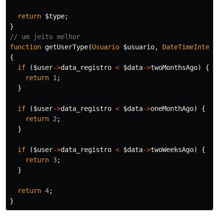
return
$type
;
}
// um jeito melhor
function
getUserType
(
Usuario
$usuario
,
DateTimeInterf
{
if
(
$user
->
data_registro
<
$data
->
twoMonthsAgo
)
{
return
1
;
}
if
(
$user
->
data_registro
<
$data
->
oneMonthAgo
)
{
return
2
;
}
if
(
$user
->
data_registro
<
$data
->
twoWeeksAgo
)
{
return
3
;
}
return
4
;
}