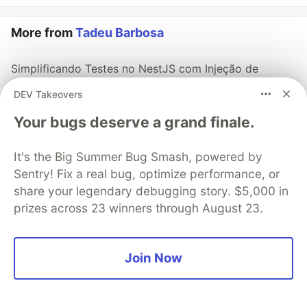
More from
Tadeu Barbosa
Simplificando Testes no NestJS com Injeção de
Valores
DEV Takeovers
#
webdev
#
programming
#
javascript
#
braziliandevs
Your bugs deserve a grand finale.
Como sites te reconhecem mesmo sem login: uma
It's the Big Summer Bug Smash, powered by
introdução ao Fingerprinting
Sentry! Fix a real bug, optimize performance, or
#
webdev
#
braziliandevs
#
programming
#
security
share your legendary debugging story. $5,000 in
prizes across 23 winners through August 23.
Integrando Mercado Pago Checkout Pro com Contas
de Teste: problemas reais e como resolvi
#
development
#
braziliandevs
Join Now