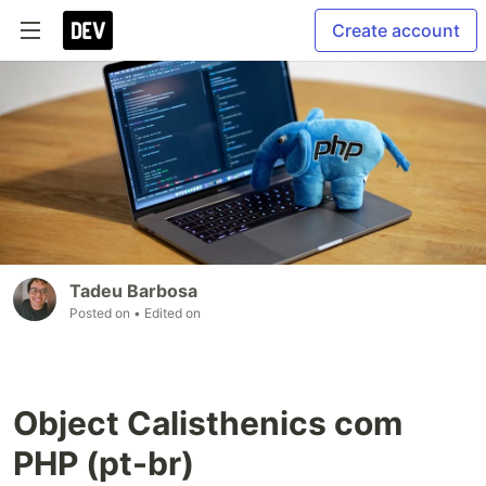
Create account
Tadeu Barbosa
Posted on
• Edited on
Object Calisthenics com
PHP (pt-br)