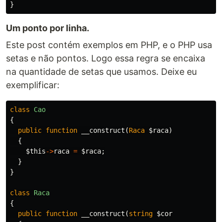
}
Um ponto por linha.
Este post contém exemplos em PHP, e o PHP usa
setas e não pontos. Logo essa regra se encaixa
na quantidade de setas que usamos. Deixe eu
exemplificar:
class
Cao
{
public
function
__construct
(
Raca
$raca
)
{
$this
->
raca
=
$raca
;
}
}
class
Raca
{
public
function
__construct
(
string
$cor