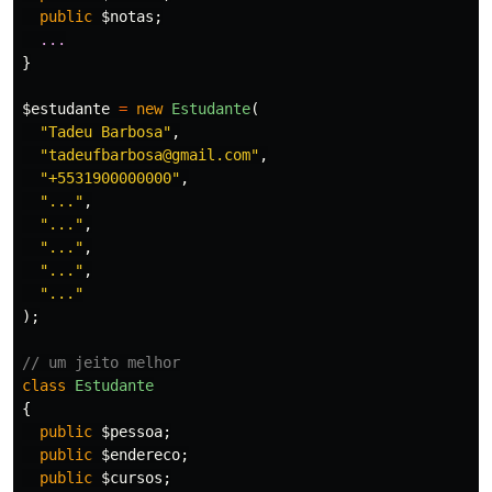
public
$notas
;
...
}
$estudante
=
new
Estudante
(
"Tadeu Barbosa"
,
"tadeufbarbosa@gmail.com"
,
"+5531900000000"
,
"..."
,
"..."
,
"..."
,
"..."
,
"..."
);
// um jeito melhor
class
Estudante
{
public
$pessoa
;
public
$endereco
;
public
$cursos
;