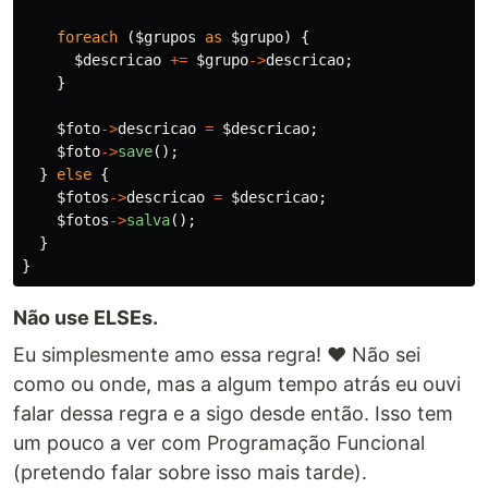
foreach
(
$grupos
as
$grupo
)
{
$descricao
+=
$grupo
->
descricao
;
}
$foto
->
descricao
=
$descricao
;
$foto
->
save
();
}
else
{
$fotos
->
descricao
=
$descricao
;
$fotos
->
salva
();
}
}
Não use ELSEs.
Eu simplesmente amo essa regra! ❤ Não sei
como ou onde, mas a algum tempo atrás eu ouvi
falar dessa regra e a sigo desde então. Isso tem
um pouco a ver com Programação Funcional
(pretendo falar sobre isso mais tarde).