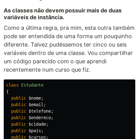
As classes não devem possuir mais de duas
variáveis de instância.
Como a última regra, pra mim, esta outra também
pode ser entendida de uma forma um pouquinho
diferente. Talvez pudéssemos ter cinco ou seis
variáveis dentro de uma classe. Vou compartilhar
um código parecido com o que aprendi
recentemente num curso que fiz.
class
Estudante
{
public
$nome
;
public
$email
;
public
$telefone
;
public
$endereco
;
public
$cidade
;
public
$pais
;
public
$cursos
;