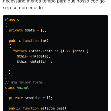
necessário menos tempo para que nosso código
seja compreendido.
class
A
{
private
$data
=
[];
public
function
fm
()
{
foreach
(
$this
->
data
as
$i
=>
$data
)
{
$this
->
cm
(
$data
);
$this
->
data
[
$i
]
--
;
}
}
}
// uma melhor forma
class
Animal
{
private
$comidas
=
[];
public
function
estaComFome
()