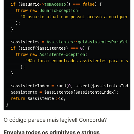
if
(
$usuario
->
temAcesso
()
===
false
)
{
throw
new
UsuarioException
(
"O usuário atual não possui acesso a quaiquer s
);
}
$assistentes
=
Assistentes
::
getAssistentesParaSetor
if
(
sizeof
(
$assistentes
)
===
0
)
{
throw
new
AssistenteException
(
"Não foram encontrados assistentes para o set
);
}
$assistenteIndex
=
rand
(
0
,
sizeof
(
$assistentesIndex
$assistente
=
$assistentes
[
$assistenteIndex
];
return
$assistente
->
id
;
}
O código parece mais legível! Concorda?
Envolva todos os primitivos e strings