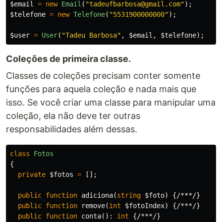
$email
=
new
Email
(
"tadeufbarbosa@gmail.com"
);
$telefone
=
new
Telefone
(
"5531900000000"
);
$user
=
User
(
"Tadeu Barbosa"
,
$email
,
$telefone
);
Coleções de primeira classe.
Classes de coleções precisam conter somente
funções para aquela coleção e nada mais que
isso. Se você criar uma classe para manipular uma
coleção, ela não deve ter outras
responsabilidades além dessas.
class
Fotos
{
private
$fotos
=
[];
public
function
adiciona
(
string
$foto
)
{
/***/
}
public
function
remove
(
int
$fotoIndex
)
{
/***/
}
public
function
conta
():
int
{
/***/
}