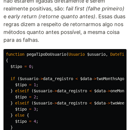
não estarem ligadas diretamente e serem
realmente positivas, são:
fail first (falhe primeiro)
e
early return (retorne quanto antes)
. Essas duas
regras dizem a respeito de retornarmos algo nos
métodos quanto antes possível, a mesma coisa
para as falhas.
function
pegaTipoDoUsuario
(
Usuario
$usuario
,
DateTime
{
$tipo
=
0
;
if
(
$usuario
->
data_registro
<
$data
->
twoMonthsAgo
)
$tipo
=
1
;
}
elseif
(
$usuario
->
data_registro
<
$data
->
oneMonth
$tipo
=
2
;
}
elseif
(
$usuario
->
data_registro
<
$data
->
twoWeeks
$tipo
=
3
;
}
else
{
$tipo
=
4
;
}