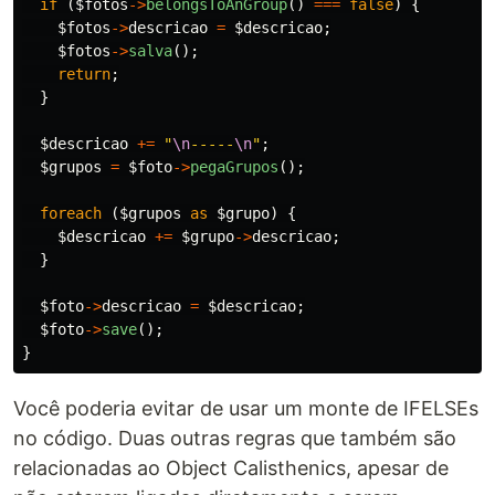
if
(
$fotos
->
belongsToAnGroup
()
===
false
)
{
$fotos
->
descricao
=
$descricao
;
$fotos
->
salva
();
return
;
}
$descricao
+=
"
\n
-----
\n
"
;
$grupos
=
$foto
->
pegaGrupos
();
foreach
(
$grupos
as
$grupo
)
{
$descricao
+=
$grupo
->
descricao
;
}
$foto
->
descricao
=
$descricao
;
$foto
->
save
();
}
Você poderia evitar de usar um monte de IFELSEs
no código. Duas outras regras que também são
relacionadas ao Object Calisthenics, apesar de