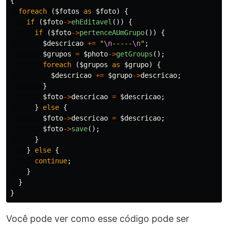
{
foreach
(
$fotos
as
$foto
)
{
if
(
$foto
->
ehEditavel
())
{
if
(
$foto
->
pertenceAUmGrupo
())
{
$descricao
+=
"
\n
-----
\n
"
;
$grupos
=
$photo
->
getGroups
();
foreach
(
$grupos
as
$grupo
)
{
$descricao
+=
$grupo
->
descricao
;
}
$foto
->
descricao
=
$descricao
;
}
else
{
$foto
->
descricao
=
$descricao
;
$foto
->
save
();
}
}
else
{
continue
;
}
}
}
Você pode ver como esse código pode ser