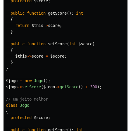
protected
$score
;
public
function
getScore
():
int
{
return
$this
->
score
;
}
public
function
setScore
(
int
$score
)
{
$this
->
score
=
$score
;
}
}
$jogo
=
new
Jogo
();
$jogo
->
setScore
(
$jogo
->
getScore
()
+
300
);
// um jeito melhor
class
Jogo
{
protected
$score
;
public
function
getScore
():
int