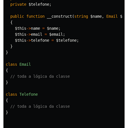
private
$telefone
;
public
function
__construct
(
string
$name
,
Email
$em
{
$this
->
name
=
$name
;
$this
->
email
=
$email
;
$this
->
telefone
=
$telefone
;
}
}
class
Email
{
// toda a lógica da classe
}
class
Telefone
{
// toda a lógica da classe
}