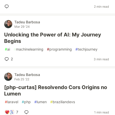
2 min read
Tadeu Barbosa
Mar 29 '24
Unlocking the Power of AI: My Journey
Begins
#
ai
#
machinelearning
#
programming
#
techjourney
2
3 min read
Tadeu Barbosa
Feb 25 '22
[php-curtas] Resolvendo Cors Origins no
Lumen
#
laravel
#
php
#
lumen
#
braziliandevs
7
1 min read