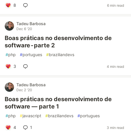
8
6 min read
Tadeu Barbosa
Dec 6 '20
Boas práticas no desenvolvimento de
software - parte 2
#
php
#
portugues
#
braziliandevs
3
4 min read
Tadeu Barbosa
Dec 2 '20
Boas práticas no desenvolvimento de
software — parte 1
#
php
#
javascript
#
braziliandevs
#
portugues
4
1
3 min read