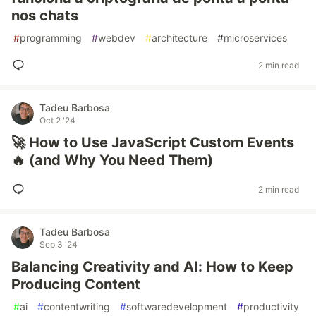
nos chats
#
programming
#
webdev
#
architecture
#
microservices
2 min read
Tadeu Barbosa
Oct 2 '24
🚀 How to Use JavaScript Custom Events
🔥 (and Why You Need Them)
2 min read
Tadeu Barbosa
Sep 3 '24
Balancing Creativity and AI: How to Keep
Producing Content
#
ai
#
contentwriting
#
softwaredevelopment
#
productivity