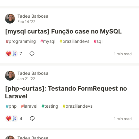
Tadeu Barbosa
Feb 14 '22
[mysql curtas] Função case no MySQL
#
programming
#
mysql
#
braziliandevs
#
sql
7
1 min read
Tadeu Barbosa
Jan 21 '22
[php-curtas]: Testando FormRequest no
Laravel
#
php
#
laravel
#
testing
#
braziliandevs
4
1 min read
Tadeu Barbosa