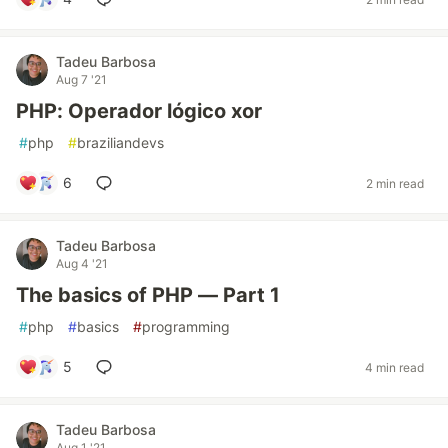
Tadeu Barbosa
Aug 7 '21
PHP: Operador lógico xor
#
php
#
braziliandevs
6
2 min read
Tadeu Barbosa
Aug 4 '21
The basics of PHP — Part 1
#
php
#
basics
#
programming
5
4 min read
Tadeu Barbosa
Aug 1 '21