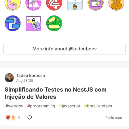
More info about @tadeubdev
Tadeu Barbosa
Aug 28 '25
Simplificando Testes no NestJS com
Injeção de Valores
#
webdev
#
programming
#
javascript
#
braziliandevs
2
2 min read