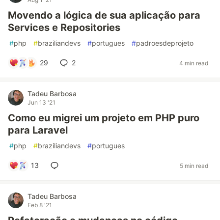
Movendo a lógica de sua aplicação para
Services e Repositories
#
php
#
braziliandevs
#
portugues
#
padroesdeprojeto
29
2
4 min read
Tadeu Barbosa
Jun 13 '21
Como eu migrei um projeto em PHP puro
para Laravel
#
php
#
braziliandevs
#
portugues
13
5 min read
Tadeu Barbosa
Feb 8 '21