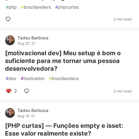
#
php
#
braziliandevs
#
phpcurtas
2 min read
Tadeu Barbosa
Aug 22 '21
[motivacional dev] Meu setup é bom o
suficiente para me tornar uma pessoa
desenvolvedora?
#
dev
#
motivation
#
braziliandevs
2
2 min read
Tadeu Barbosa
Aug 19 '21
[PHP curtas] — Funções empty e isset:
Esse valor realmente existe?