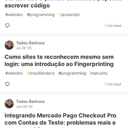
escrever código
#
webdev
#
programming
#
javascript
1 min read
Tadeu Barbosa
Jul 26 '25
Como sites te reconhecem mesmo sem
login: uma introdução ao Fingerprinting
#
webdev
#
braziliandevs
#
programming
#
security
1 min read
Tadeu Barbosa
Jun 29 '25
Integrando Mercado Pago Checkout Pro
com Contas de Teste: problemas reais e