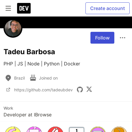
Create account
Follow
Tadeu Barbosa
PHP | JS | Node | Python | Docker
Brazil
Joined on
https://github.com/tadeubdev
Work
Developer at IBrowse