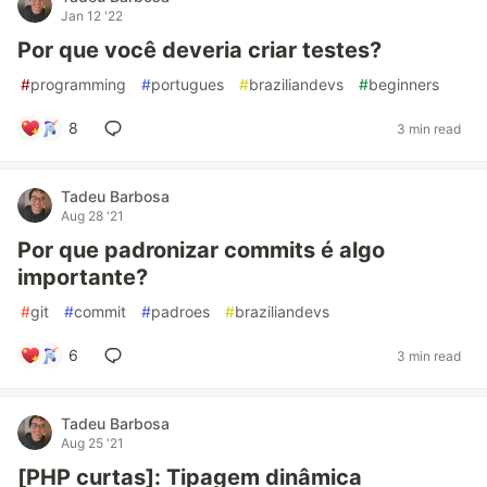
Jan 12 '22
Por que você deveria criar testes?
#
programming
#
portugues
#
braziliandevs
#
beginners
8
3 min read
Tadeu Barbosa
Aug 28 '21
Por que padronizar commits é algo
importante?
#
git
#
commit
#
padroes
#
braziliandevs
6
3 min read
Tadeu Barbosa
Aug 25 '21
[PHP curtas]: Tipagem dinâmica