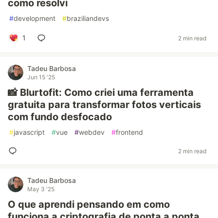
como resolvi
#
development
#
braziliandevs
1
2 min read
Tadeu Barbosa
Jun 15 '25
📸 Blurtofit: Como criei uma ferramenta
gratuita para transformar fotos verticais
com fundo desfocado
#
javascript
#
vue
#
webdev
#
frontend
2 min read
Tadeu Barbosa
May 3 '25
O que aprendi pensando em como
funciona a criptografia de ponta a ponta