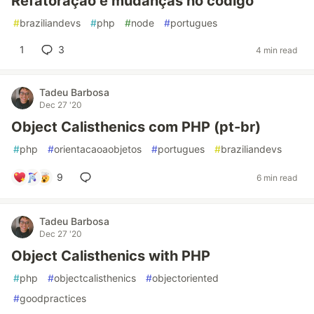
Refatoração e mudanças no código
#
braziliandevs
#
php
#
node
#
portugues
1
3
4 min read
Tadeu Barbosa
Dec 27 '20
Object Calisthenics com PHP (pt-br)
#
php
#
orientacaoaobjetos
#
portugues
#
braziliandevs
9
6 min read
Tadeu Barbosa
Dec 27 '20
Object Calisthenics with PHP
#
php
#
objectcalisthenics
#
objectoriented
#
goodpractices