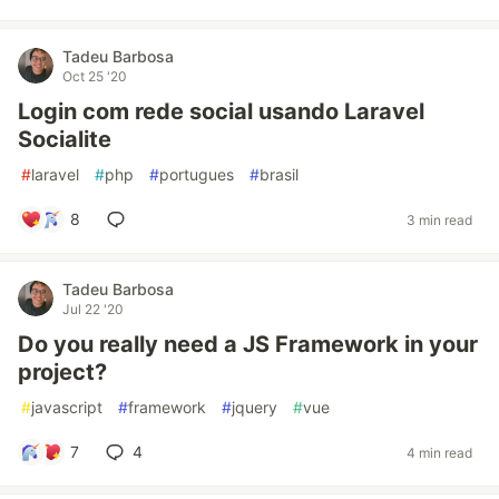
Tadeu Barbosa
Oct 25 '20
Login com rede social usando Laravel
Socialite
#
laravel
#
php
#
portugues
#
brasil
8
3 min read
Tadeu Barbosa
Jul 22 '20
Do you really need a JS Framework in your
project?
#
javascript
#
framework
#
jquery
#
vue
7
4
4 min read