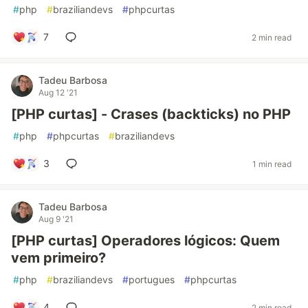
#
php
#
braziliandevs
#
phpcurtas
7
2 min read
Tadeu Barbosa
Aug 12 '21
[PHP curtas] - Crases (backticks) no PHP
#
php
#
phpcurtas
#
braziliandevs
3
1 min read
Tadeu Barbosa
Aug 9 '21
[PHP curtas] Operadores lógicos: Quem
vem primeiro?
#
php
#
braziliandevs
#
portugues
#
phpcurtas
4
2 min read