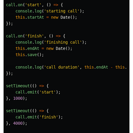
call
.
on
(
'
start
'
,
()
=>
{
console
.
log
(
'
starting call
'
);
this
.
startAt
=
new
Date
();
});
call
.
on
(
'
finish
'
,
()
=>
{
console
.
log
(
'
finishing call
'
);
this
.
endAt
=
new
Date
();
this
.
save
();
console
.
log
(
'
call duration
'
,
this
.
endAt
-
this
.
st
});
setTimeout
(()
=>
{
call
.
emit
(
'
start
'
);
},
1000
);
setTimeout
(()
=>
{
call
.
emit
(
'
finish
'
);
},
4000
);