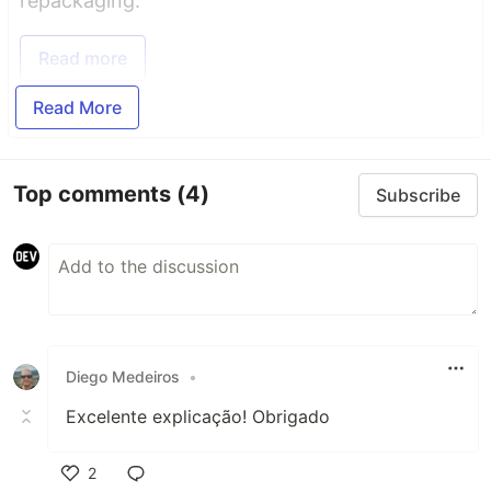
repackaging.
Read more
Read More
Top comments
(4)
Subscribe
Diego Medeiros
•
Excelente explicação! Obrigado
2