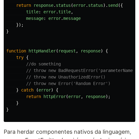
return
response
.
status
(
error
.
status
).
send
({
title
:
error
.
title
,
message
:
error
.
message
});
}
function
httpHandler
(
request
,
response
)
{
try
{
//do something
// throw new BadRequestError('parameterName')
// throw new UnauthorizedError()
// throw new Error('Random Error')
}
catch
(
error
)
{
return
httpError
(
error
,
response
);
}
}
Para herdar componentes nativos da linguagem,