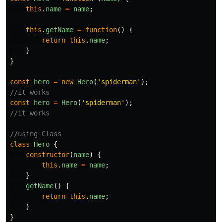
this
.
name
=
name
;
this
.
getName
=
function
()
{
return
this
.
name
;
}
}
const
hero
=
new
Hero
(
'
spiderman
'
);
//it works
const
hero
=
Hero
(
'
spiderman
'
);
//it works
//using Class
class
Hero
{
constructor
(
name
)
{
this
.
name
=
name
;
}
getName
()
{
return
this
.
name
;
}
}