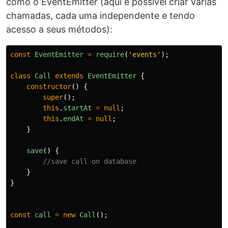
como o EventEmitter (aqui é possível criar várias
chamadas, cada uma independente e tendo
acesso a seus métodos):
const
EventEmitter
=
require
(
'
events
'
);
class
Call
extends
EventEmitter
{
constructor
()
{
super
();
this
.
startAt
=
null
;
this
.
endAt
=
null
;
}
save
()
{
//save call on database
}
}
const
call
=
new
Call
();