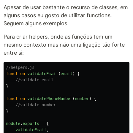
Apesar de usar bastante o recurso de classes, em
alguns casos eu gosto de utilizar functions.
Seguem alguns exemplos.
Para criar helpers, onde as funções tem um
mesmo contexto mas não uma ligação tão forte
entre si:
//helpers.js
function
validateEmail
(
email
)
{
//validate email
}
function
validatePhoneNumber
(
number
)
{
//validate number
}
module
.
exports
=
{
validateEmail
,