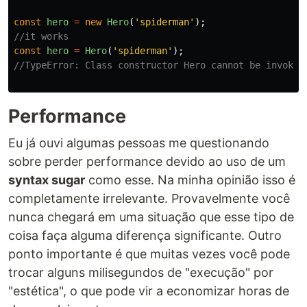
const
hero
=
new
Hero
(
'
spiderman
'
);
//it works
const
hero
=
Hero
(
'
spiderman
'
);
//TypeError: Class constructor Hero cannot be invoked
Performance
Eu já ouvi algumas pessoas me questionando
sobre perder performance devido ao uso de um
syntax sugar
como esse. Na minha opinião isso é
completamente irrelevante. Provavelmente você
nunca chegará em uma situação que esse tipo de
coisa faça alguma diferença significante. Outro
ponto importante é que muitas vezes você pode
trocar alguns milisegundos de "execução" por
"estética", o que pode vir a economizar horas de