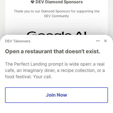
💎 DEV Diamond Sponsors
Thank you to our Diamond Sponsors for supporting the
DEV Community
DEV Takeovers
Google AI is the official AI Model
and Platform Partner of DEV
Open a restaurant that doesn't exist.
The Perfect Landing prompt is wide open: a real
cafe, an imaginary diner, a recipe collection, or a
Neon is the official database
food festival. Your call.
partner of DEV
Join Now
Algolia is the official search partner
of DEV