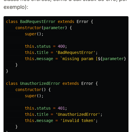
exemplo):
class
BadRequestError
extends
Error
{
constructor
(
parameter
)
{
super
();
this
.
status
=
400
;
this
.
title
=
'
BadRequestError
'
;
this
.
message
=
`missing param [
${
parameter
}
]`
}
}
class
UnauthorizedError
extends
Error
{
constructor
()
{
super
();
this
.
status
=
401
;
this
.
title
=
'
UnauthorizedError
'
;
this
.
message
=
'
invalid token
'
;
}