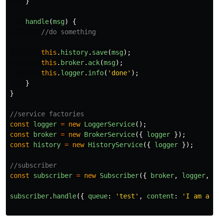
}
handle
(
msg
)
{
//do something
this
.
history
.
save
(
msg
);
this
.
broker
.
ack
(
msg
);
this
.
logger
.
info
(
'
done
'
);
}
}
//service factories
const
logger
=
new
LoggerService
();
const
broker
=
new
BrokerService
({
logger
});
const
history
=
new
HistoryService
({
logger
});
//subscriber
const
subscriber
=
new
Subscriber
({
broker
,
logger
,
h
subscriber
.
handle
({
queue
:
'
test
'
,
content
:
'
I am a m