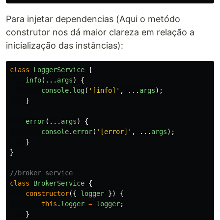
Para injetar dependencias (Aqui o metódo
construtor nos dá maior clareza em relação a
inicialização das instâncias):
class
LoggerService
{
info
(...
args
)
{
console
.
log
(
'
[info]
'
,
...
args
);
}
error
(...
args
)
{
console
.
error
(
'
[error]
'
,
...
args
);
}
}
//broker service
class
BrokerService
{
constructor
({
logger
})
{
this
.
logger
=
logger
;
}