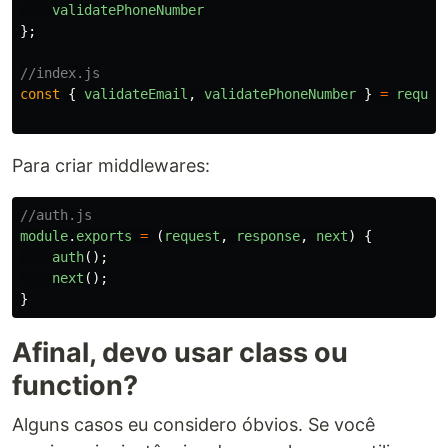
validatePhoneNumber
};
//index.js
const
{
validateEmail
,
validatePhoneNumber
}
=
requir
Para criar middlewares:
//auth.js
module
.
exports
=
(
request
,
response
,
next
)
{
auth
();
next
();
}
Afinal, devo usar class ou
function?
Alguns casos eu considero óbvios. Se você