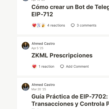
Cómo crear un Bot de Tele
EIP-712
4
reactions
3
comments
Ahmed Castro
Apr 5 '25
ZKML Prescripciones
1
reaction
Add Comment
Ahmed Castro
Mar 20 '25
Guía Práctica de EIP-7702
Transacciones y Controla P