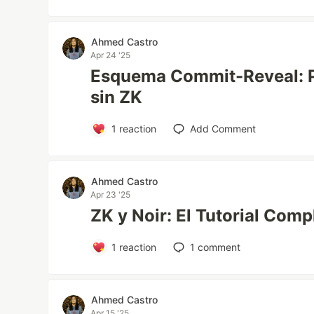
Ahmed Castro
Apr 24 '25
Esquema Commit-Reveal: P
sin ZK
1
reaction
Add Comment
Ahmed Castro
Apr 23 '25
ZK y Noir: El Tutorial Comp
1
reaction
1
comment
Ahmed Castro
Apr 15 '25