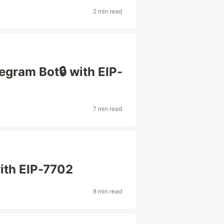
2 min read
egram Bot🔒 with EIP-
7 min read
ith EIP-7702
8 min read