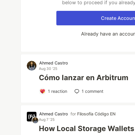
below to proceed if you alread
Create Accoun
Already have an accou
Ahmed Castro
Aug 30 '25
Cómo lanzar en Arbitrum
1
reaction
1
comment
Ahmed Castro
for
Filosofía Código EN
Aug 7 '25
How Local Storage Wallet