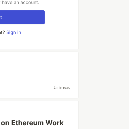
y have an account.
t
nt?
Sign in
2 min read
s on Ethereum Work