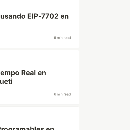
k usando EIP-7702 en
9 min read
iempo Real en
ueti
6 min read
Programables en