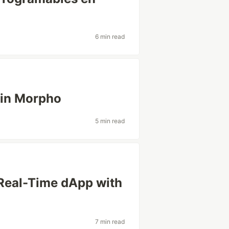
6 min read
 in Morpho
5 min read
Real-Time dApp with
7 min read