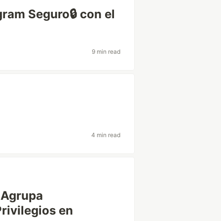
gram Seguro🔒 con el
9 min read
4 min read
: Agrupa
rivilegios en