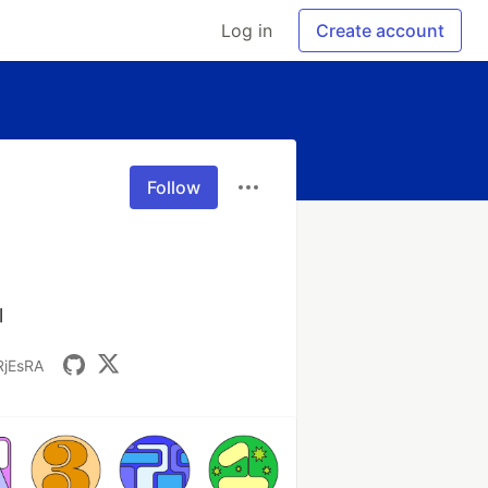
Log in
Create account
Follow
l
RjEsRA