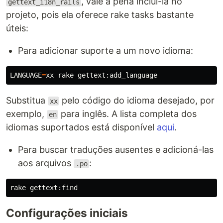
, vale a pena incluí-la no
gettext_i18n_rails
projeto, pois ela oferece rake tasks bastante
úteis:
Para adicionar suporte a um novo idioma:
LANGUAGE
=
Substitua
pelo código do idioma desejado, por
xx
exemplo,
para inglês. A lista completa dos
en
idiomas suportados está disponível
aqui
.
Para buscar traduções ausentes e adicioná-las
aos arquivos
:
.po
Configurações iniciais