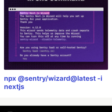
npx @sentry/wizard@latest -i
nextjs