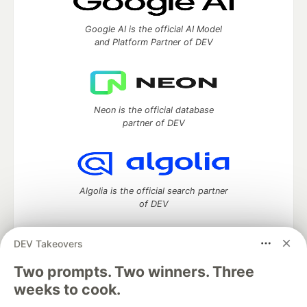
Google AI is the official AI Model
and Platform Partner of DEV
Neon is the official database
partner of DEV
Algolia is the official search partner
of DEV
DEV Takeovers
DEV Community
— A space to discuss and keep up software
Two prompts. Two winners. Three
development and manage your software career
weeks to cook.
Home
DEV Challenges
DEV++
Videos