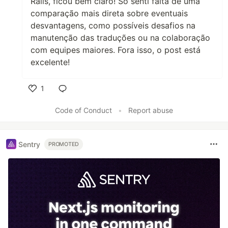
Rails, ficou bem claro! Só senti falta de uma
comparação mais direta sobre eventuais
desvantagens, como possíveis desafios na
manutenção das traduções ou na colaboração
com equipes maiores. Fora isso, o post está
excelente!
1
Like
Code of Conduct
•
Report abuse
Sentry
PROMOTED