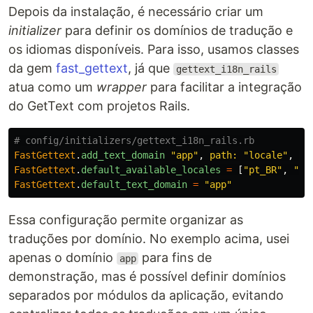
Depois da instalação, é necessário criar um
initializer
para definir os domínios de tradução e
os idiomas disponíveis. Para isso, usamos classes
da gem
fast_gettext
, já que
gettext_i18n_rails
atua como um
wrapper
para facilitar a integração
do GetText com projetos Rails.
# config/initializers/gettext_i18n_rails.rb
FastGettext
.
add_text_domain
"app"
,
path: 
"locale"
,
ty
FastGettext
.
default_available_locales
=
[
"pt_BR"
,
"en
FastGettext
.
default_text_domain
=
"app"
Essa configuração permite organizar as
traduções por domínio. No exemplo acima, usei
apenas o domínio
para fins de
app
demonstração, mas é possível definir domínios
separados por módulos da aplicação, evitando