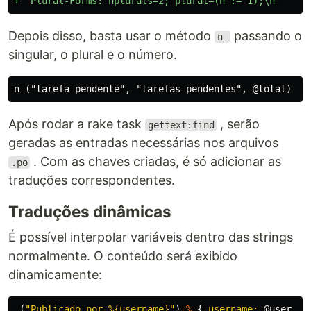
Depois disso, basta usar o método
passando o
n_
singular, o plural e o número.
Após rodar a rake task
, serão
gettext:find
geradas as entradas necessárias nos arquivos
. Com as chaves criadas, é só adicionar as
.po
traduções correspondentes.
Traduções dinâmicas
É possível interpolar variáveis dentro das strings
normalmente. O conteúdo será exibido
dinamicamente:
_
(
"Publicado por %{username}"
)
%
{
username: 
@user
.
us