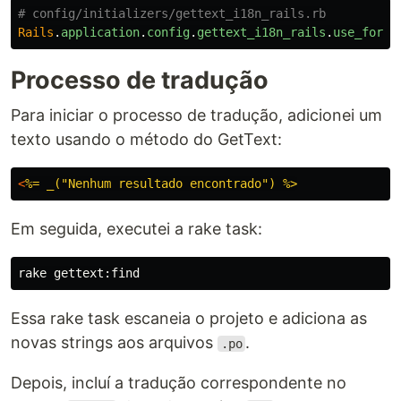
# config/initializers/gettext_i18n_rails.rb
Rails
.
application
.
config
.
gettext_i18n_rails
.
use_for_a
Processo de tradução
Para iniciar o processo de tradução, adicionei um
texto usando o método do GetText:
<
Em seguida, executei a rake task:
Essa rake task escaneia o projeto e adiciona as
novas strings aos arquivos
.
.po
Depois, incluí a tradução correspondente no