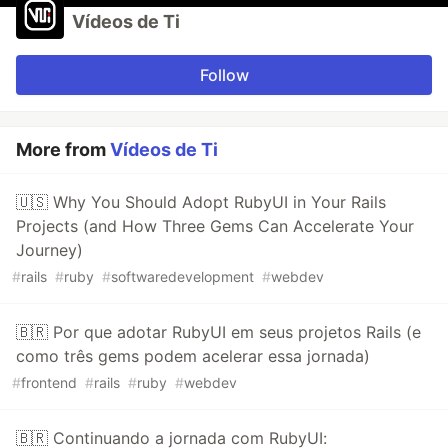
Vídeos de Ti
Follow
More from
Vídeos de Ti
🇺🇸 Why You Should Adopt RubyUI in Your Rails
Projects (and How Three Gems Can Accelerate Your
Journey)
#
rails
#
ruby
#
softwaredevelopment
#
webdev
🇧🇷 Por que adotar RubyUI em seus projetos Rails (e
como três gems podem acelerar essa jornada)
#
frontend
#
rails
#
ruby
#
webdev
🇧🇷 Continuando a jornada com RubyUI: