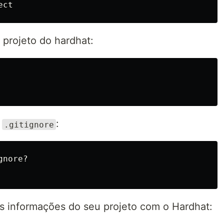
 projeto do hardhat:
o
:
.gitignore
nore?

as informações do seu projeto com o Hardhat: