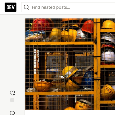
Add
reaction