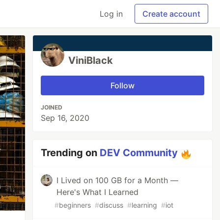
Log in
Create account
ViniBlack
Follow
JOINED
Sep 16, 2020
Trending on
DEV Community
I Lived on 100 GB for a Month —
Here's What I Learned
#
beginners
#
discuss
#
learning
#
iot