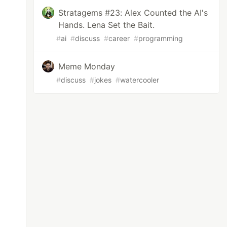
Stratagems #23: Alex Counted the AI's
Hands. Lena Set the Bait.
#
ai
#
discuss
#
career
#
programming
Meme Monday
#
discuss
#
jokes
#
watercooler