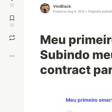
ViniBlack
Posted on
Aug 4, 2022
• Originally publis
Jump to
Comments
Save
Meu primeir
Boost
Subindo meu
contract pa
Meu primeiro smart