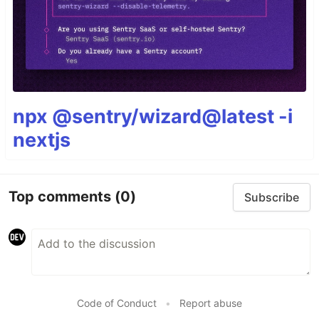
npx @sentry/wizard@latest -i
nextjs
Top comments
(0)
Subscribe
Code of Conduct
•
Report abuse