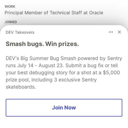
WORK
Principal Member of Technical Staff at Oracle
JOINED
DEV Takeovers
More from
Vinny Jiménez
Smash bugs. Win prizes.
Universal Theme Secrets: Advanced Customization in
DEV's Big Summer Bug Smash powered by Sentry
Oracle APEX
runs July 14 - August 23. Submit a bug fix or tell
#
oracleapex
#
universaltheme
#
css
#
frontend
your best debugging story for a shot at a $5,000
prize pool, including 3 exclusive Sentry
Case Study: Building a High-Performance Automated
skateboards.
Regulatory Oversight System with Oracle APEX 24.2
#
oracleapex
#
casestudy
#
enterprisearchitecture
#
apexinsights
Join Now
Caching Strategies: APEX & Database Cache