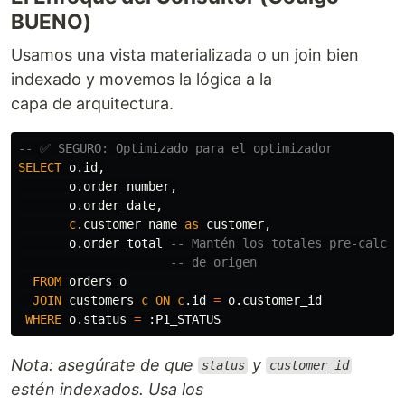
BUENO)
Usamos una vista materializada o un join bien
indexado y movemos la lógica a la
capa de arquitectura.
-- ✅ SEGURO: Optimizado para el optimizador
SELECT
o
.
id
,
o
.
order_number
,
o
.
order_date
,
c
.
customer_name
as
customer
,
o
.
order_total
-- Mantén los totales pre-calcul
-- de origen
FROM
orders
o
JOIN
customers
c
ON
c
.
id
=
o
.
customer_id
WHERE
o
.
status
=
:
P1_STATUS
Nota: asegúrate de que
y
status
customer_id
estén indexados. Usa los