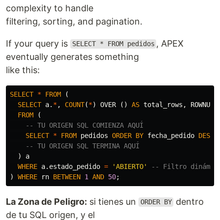
complexity to handle
filtering, sorting, and pagination.
If your query is
, APEX
SELECT * FROM pedidos
eventually generates something
like this:
SELECT
*
FROM
(
SELECT
a
.
*
,
COUNT
(
*
)
OVER
()
AS
total_rows
,
ROWNUM
FROM
(
-- TU ORIGEN SQL COMIENZA AQUÍ
SELECT
*
FROM
pedidos
ORDER
BY
fecha_pedido
DESC
-- TU ORIGEN SQL TERMINA AQUÍ
)
a
WHERE
a
.
estado_pedido
=
'ABIERTO'
-- Filtro dinámic
)
WHERE
rn
BETWEEN
1
AND
50
;
La Zona de Peligro:
si tienes un
dentro
ORDER BY
de tu SQL origen, y el