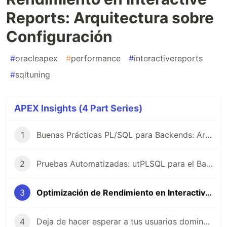
Reports: Arquitectura sobre
Configuración
#
oracleapex
#
performance
#
interactivereports
#
sqltuning
APEX Insights (4 Part Series)
1
Buenas Prácticas PL/SQL para Backends: Arquitectura sobre Sintaxis
2
Pruebas Automatizadas: utPLSQL para el Backend
3
Optimización de Rendimiento en Interactive Reports: Arquitectura sobre Configuración
4
Deja de hacer esperar a tus usuarios dominando APEX_AUTOMATION