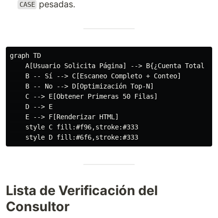
pesadas.
CASE
graph TD

    A[Usuario Solicita Página] --> B{¿Cuenta Total Act
    B -- Sí --> C[Escaneo Completo + Conteo]

    B -- No --> D[Optimización Top-N]

    C --> E[Obtener Primeras 50 Filas]

    D --> E

    E --> F[Renderizar HTML]

    style C fill:#f96,stroke:#333

Lista de Verificación del
Consultor