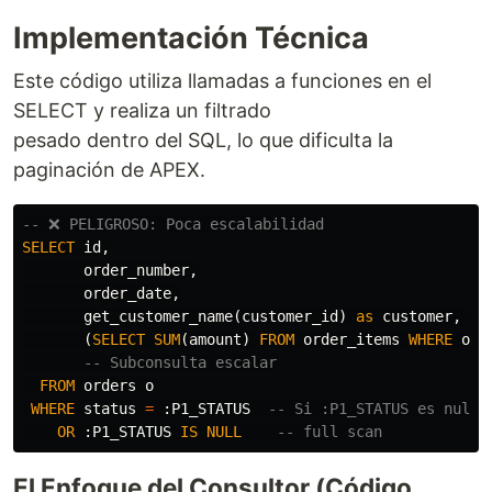
Implementación Técnica
Este código utiliza llamadas a funciones en el
SELECT y realiza un filtrado
pesado dentro del SQL, lo que dificulta la
paginación de APEX.
-- ❌ PELIGROSO: Poca escalabilidad
SELECT
id
,
order_number
,
order_date
,
get_customer_name
(
customer_id
)
as
customer
,
--
(
SELECT
SUM
(
amount
)
FROM
order_items
WHERE
ord
-- Subconsulta escalar
FROM
orders
o
WHERE
status
=
:
P1_STATUS
-- Si :P1_STATUS es nulo,
OR
:
P1_STATUS
IS
NULL
-- full scan
El Enfoque del Consultor (Código