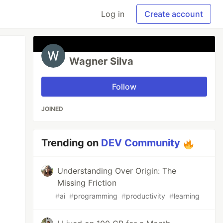
Log in
Create account
Wagner Silva
Follow
JOINED
Trending on
DEV Community
Understanding Over Origin: The
Missing Friction
#
ai
#
programming
#
productivity
#
learning