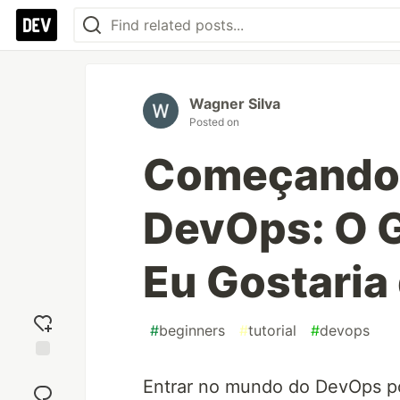
Wagner Silva
Posted on
Começando
DevOps: O G
Eu Gostaria 
#
beginners
#
tutorial
#
devops
Add
Entrar no mundo do DevOps pod
reaction