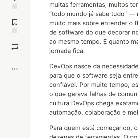
muitas ferramentas, muitos te
“todo mundo já sabe tudo” —
Jump to
Comments
muito mais sobre entender o fl
de software do que decorar n
Save
ao mesmo tempo. E quanto mai
jornada fica.
Boost
DevOps nasce da necessidade
para que o software seja entr
confiável. Por muito tempo, e
o que gerava falhas de comuni
cultura DevOps chega exatamen
automação, colaboração e mel
Para quem está começando, o 
dezenas de ferramentas. O po