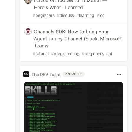
I Lived on 100 GB for a Month —
Here's What I Learned
#
beginners
#
discuss
#
learning
#
iot
Channels SDK: How to bring your
Agent to any Channel (Slack, Microsoft
Teams)
#
tutorial
#
programming
#
beginners
#
ai
The DEV Team
PROMOTED