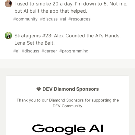
I used to smoke 20 a day. I'm down to 5. Not me,
but AI built the app that helped.
#
community
#
discuss
#
ai
#
resources
Stratagems #23: Alex Counted the AI's Hands.
Lena Set the Bait.
#
ai
#
discuss
#
career
#
programming
💎 DEV Diamond Sponsors
Thank you to our Diamond Sponsors for supporting the
DEV Community