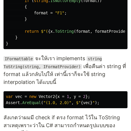
if
(
string
.
IsNullOrEmpty
(
format
))
{
format
=
"F1"
;
}
return
$"(
{
x
.
ToString
(
format
,
formatProvider
)
}
}
จะให้เรา implements
IFormattable
string
เพื่อคืนค่า string ที่
ToString(string, IFormatProvider)
format แล้วกลับไปให้ เท่านี้เราก็จะใช้ string
interpolation ได้แบบนี้
var
vec
=
new
Vector2
{
x
=
1
,
y
=
2
};
Assert
.
AreEqual
(
"(1.0, 2.0)"
,
$"
{
vec
}
"
);
สังเกตว่าผมมี check if ตรง format ไว้ใน ToString
สาเหตุเพราะว่าใน C# สามารถกำหนดรูปแบบของ