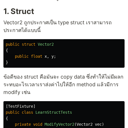
1. Struct
Vector2 ถูกประกาศเป็น type struct เราสามารถ
ประกาศได้แบบนี้
public
struct
Vector2
{
public
float
x
,
y
;
}
ข้อดีของ struct คือมันจะ copy data ซึ่งทำให้ไม่มีผลก
ระทบอะไรเวลาเราส่งค่าไปให้อีก method แล้วมีการ
modify เช่น
[
TestFixture
]
public
class
LearnStructTests
{
private
void
ModifyVector2
(
Vector2
vec
)