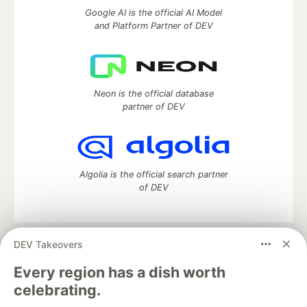
Google AI is the official AI Model
and Platform Partner of DEV
Neon is the official database
partner of DEV
Algolia is the official search partner
of DEV
DEV Takeovers
DEV Community
— A space to discuss and keep up software
development and manage your software career
Every region has a dish worth
Home
DEV Challenges
DEV++
Videos
celebrating.
DEV Education Tracks
DEV Help
Advertise on DEV