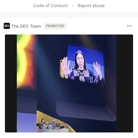
Code of Conduct
•
Report abuse
The DEV Team
PROMOTED