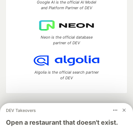
Google AI is the official AI Model
and Platform Partner of DEV
Neon is the official database
partner of DEV
Algolia is the official search partner
of DEV
DEV Community
— A space to discuss and keep up software
DEV Takeovers
development and manage your software career
Home
DEV Challenges
DEV++
Videos
Open a restaurant that doesn't exist.
DEV Education Tracks
DEV Help
Advertise on DEV
Organization Accounts
DEV Showcase
About
Contact