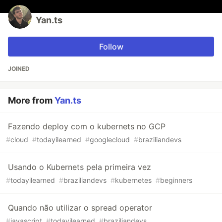
Yan.ts
Follow
JOINED
More from
Yan.ts
Fazendo deploy com o kubernets no GCP
#
cloud
#
todayilearned
#
googlecloud
#
braziliandevs
Usando o Kubernets pela primeira vez
#
todayilearned
#
braziliandevs
#
kubernetes
#
beginners
Quando não utilizar o spread operator
#
javascript
#
todayilearned
#
braziliandevs