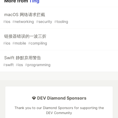
More from
Ting
macOS 网络请求拦截
#
ios
#
networking
#
security
#
tooling
链接器错误的一波三折
#
ios
#
mobile
#
compiling
Swift 静默弃用警告
#
swift
#
ios
#
programming
💎 DEV Diamond Sponsors
Thank you to our Diamond Sponsors for supporting the
DEV Community