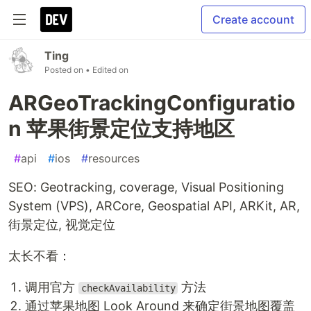
Create account
Ting
Posted on
• Edited on
ARGeoTrackingConfiguratio
n 苹果街景定位支持地区
#
api
#
ios
#
resources
SEO: Geotracking, coverage, Visual Positioning
System (VPS), ARCore, Geospatial API, ARKit, AR,
街景定位, 视觉定位
太长不看：
调用官方
方法
checkAvailability
通过苹果地图 Look Around 来确定街景地图覆盖