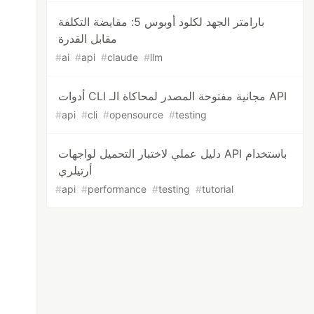
بارامتر الجهد لكلود أوبوس 5: مقايضة التكلفة
مقابل القدرة
#
ai
#
api
#
claude
#
llm
أدوات CLI مجانية مفتوحة المصدر لمحاكاة الـ API
#
api
#
cli
#
opensource
#
testing
دليل عملي لاختبار التحميل لواجهات API باستخدام
أرتيلري
#
api
#
performance
#
testing
#
tutorial