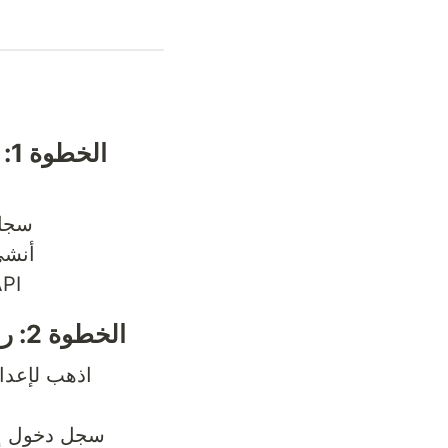
الخطوة 1: إنشاء حساب مطور فيسبوك
سجل 
أنش)
API
الخطوة 2: ربط حساب إنستغرام للأعمال
اذهب لإعدا
سجل دخول إن