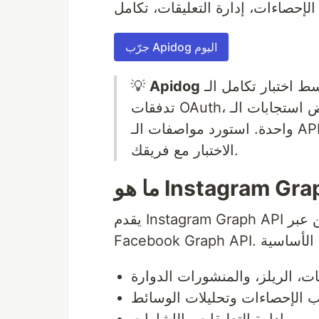
جرّب Apidog اليوم
💡
Apidog
يبسط اختبار تكامل الـ API: تحقق من نقاط نهاية إنستغرام لديك، اختبر
تدفقات OAuth، اعرض استجابات الـ API، وصحح أخطاء النشر—all في مساحة عمل
واحدة. استورد مواصفات الـ API، أنشئ استجابات وهمية، وشارك سيناريوهات
الاختبار مع فريقك.
يقدم Instagram Graph API وصولاً كاملًا برمجياً لحسابات الأعمال والمبدعين عبر
ت، الريلز، والمنشورات الدوارة
 الإحصاءات وتحليلات الوسائط