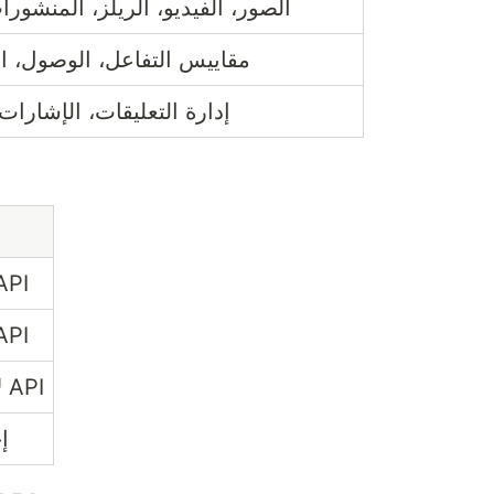
الصور، الفيديو، الريلز، المنشورا
مقاييس التفاعل، الوصول، ال
إدارة التعليقات، الإشارات
وصول كام API
وصول كام API
لا يوجد وصول للـ API
إ