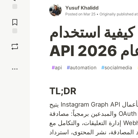
Yusuf Khalidd
Posted on
Mar 25
• Originally published a
Jump to
Comments
كيفية استخدام Instagram Graph
Save
API 20
Boost
#
api
#
automation
#
socialmedia
TL;DR
يتيح Instagram Graph API للمطورين أتمتة إدارة حسابات إنستغرام للأعمال
والمبدعين برمجياً: مصادقة OAuth 2.0، نشر الصور والفيديوهات، جلب الإحصاءات،
إدارة التعليقات، والتكامل مع Webhooks—all مع حد معدل 200 استدعاء/ساعة لكل
المصادقة، نشر المحتوى، استرداد