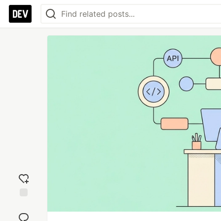
Add
reaction