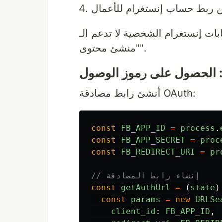
ن ربط حساب إنستغرام للأعمال
حسابات إنستغرام الشخصية لا تدعم الـ API، ويل إلى "أعمال" أو
"منشئ محتوى".
أنشئ رابط مصادقة OAuth:
const
FB_APP_ID
=
process
.
const
FB_APP_SECRET
=
proc
const
FB_REDIRECT_URI
=
pr
// إنشاء رابط المصادقة
const
getAuthUrl
=
(
state
)
const
params
=
new
URLSe
client_id
:
FB_APP_ID
,