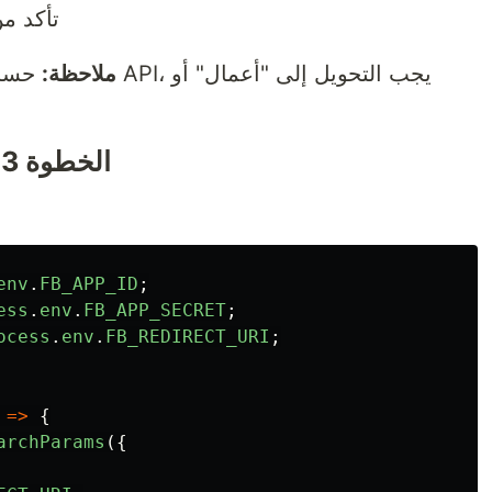
تأكد م
ملاحظة:
يجب التح
الخطوة 3: الحصول على رموز الوصول
env
.
FB_APP_ID
;
ess
.
env
.
FB_APP_SECRET
;
ocess
.
env
.
FB_REDIRECT_URI
;
=>
{
archParams
({