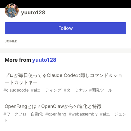
yuuto128
Follow
JOINED
More from
yuuto128
プロが毎日使ってるClaude Codeの隠しコマンド＆ショ
ートカットキー
#
claudecode
#
aiコーディング
#
ターミナル
#
開発ツール
OpenFangとは？OpenClawからの進化と特徴
#
ワークフロー自動化
#
openfang
#
webassembly
#
aiエージェン
ト