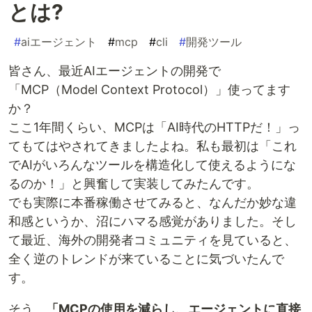
とは?
#
aiエージェント
#
mcp
#
cli
#
開発ツール
皆さん、最近AIエージェントの開発で
「MCP（Model Context Protocol）」使ってます
か？
ここ1年間くらい、MCPは「AI時代のHTTPだ！」っ
てもてはやされてきましたよね。私も最初は「これ
でAIがいろんなツールを構造化して使えるようにな
るのか！」と興奮して実装してみたんです。
でも実際に本番稼働させてみると、なんだか妙な違
和感というか、沼にハマる感覚がありました。そし
て最近、海外の開発者コミュニティを見ていると、
全く逆のトレンドが来ていることに気づいたんで
す。
そう、
「MCPの使用を減らし、エージェントに直接