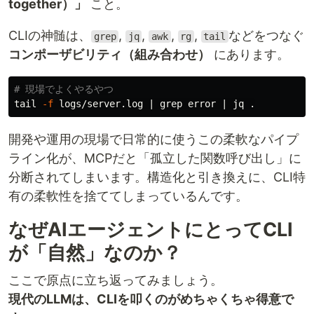
together）」
こと。
CLIの神髄は、
,
,
,
,
などをつなぐ
grep
jq
awk
rg
tail
コンポーザビリティ（組み合わせ）
にあります。
# 現場でよくやるやつ
tail
-f
 logs/server.log | 
grep 
error | jq 
.
開発や運用の現場で日常的に使うこの柔軟なパイプ
ライン化が、MCPだと「孤立した関数呼び出し」に
分断されてしまいます。構造化と引き換えに、CLI特
有の柔軟性を捨ててしまっているんです。
なぜAIエージェントにとってCLI
が「自然」なのか？
ここで原点に立ち返ってみましょう。
現代のLLMは、CLIを叩くのがめちゃくちゃ得意で