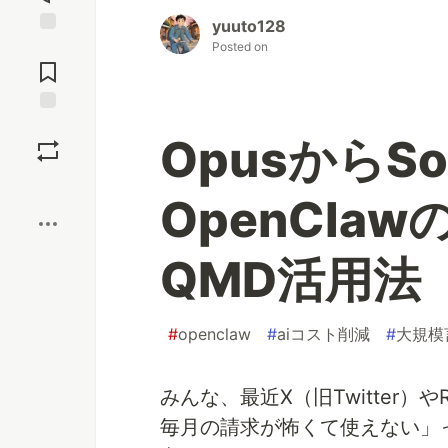
yuuto128
Jump to
Posted on
Comments
Save
OpusからSo
Boost
OpenCla
QMD活用法
#
openclaw
#
aiコスト削減
#
大規模
みんな、最近X（旧Twitter）やR
毎月の請求が怖くて使えない」