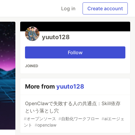
Log in
Create account
yuuto128
Follow
JOINED
More from
yuuto128
OpenClawで失敗する人の共通点：Skill依存
という落とし穴
#
オープンソース
#
自動化ワークフロー
#
aiエージェ
ント
#
openclaw