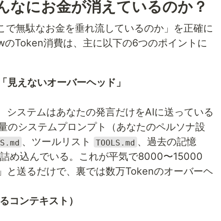
んなにお金が消えているのか？
こで無駄なお金を垂れ流しているのか」を正確に
awのToken消費は、主に以下の6つのポイントに
る「見えないオーバーヘッド」
とき、システムはあなたの発言だけをAIに送っている
量のシステムプロンプト（あなたのペルソナ設
、ツールリスト
、過去の記憶
S.md
TOOLS.md
め込んでいる。これが平気で8000〜15000
は」と送るだけで、裏では数万Tokenのオーバーヘ
するコンテキスト）