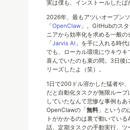
実は僕も、インストールしたば
2026年、最もアツいオープン
「
OpenClaw
」。GitHubの
ニアから効率化を求める一般の
「
Jarvis AI
」を手に入れる時代
でも、ローカル環境にウキウキ
喜んでいたのも束の間。3日後に
リーズしたよ（笑）。
1日で200ドル溶かした猛者や
だと自動化タスクが無限ループ
していたなんて悲惨な事例もあ
OpenClawの「
無料
」というの
トがかかるのは裏で動いているA
話、定期タスクの手動実行、ツー