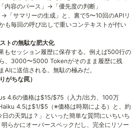
「内容のパース」→「優先度の判断」
録」→「サマリーの生成」と、裏で5〜10回のAPIリ
かも毎回の呼び出しで重いコンテキストが付い
キストの無駄な肥大化
行結果もセッション履歴に保存する。例えば500行の
3000〜5000 Tokenがそのまま履歴に残
まAIに送信される。無駄の極みだ。
ありがちな罠）
s 4.6の価格は$15/$75（入力/出力、100万
aiku 4.5は$1/$5（※価格は時期による）と、約
今日の天気は？」といった簡単な質問にいちいち
は、明らかにオーバースペックだし、完全にリソー