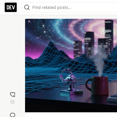
Add
reaction