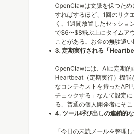
OpenClawは文脈を保つ
すればするほど、1回のリク
く。1週間放置したセッション
で$6〜$8飛ぶ上にタイム
ことがある。お金の無駄遣い
3. 定期実行される「Heartb
OpenClawには、AIに
Heartbeat（定期実行）機
なコンテキストを持ったAPI
チェックする」なんて設定に
る。普通の個人開発者にそこ
4. ツール呼び出しの連鎖的
「今日の未読メールを整理し