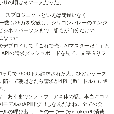
かりの頃はその一人だった。
ソースプロジェクトといえば間違いなく
スター数も26万を突破し、シリコンバレーのエンジ
ビジネスパーソンまで、誰もが自分だけの
になった。
でデプロイして「これで俺もAIマスターだ！」と
APIの請求ダッシュボードを見て、文字通りフ
、1ヶ月で3600ドル請求された人、ひどいケース
に陥って朝起きたら請求が4桁（数千ドル）に達
る。
は、あくまでソフトウェア本体の話。本当にコス
IモデルのAPI呼び出しなんだよね。全ての会
ルの呼び出し。その一つ一つがTokenを消費