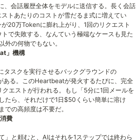
ために、会話履歴全体をモデルに送信する。長く会話
エストあたりのコストが雪だるま式に増えてい
が20万Tokenに膨れ上がり、1回のリクエスト
アウトで失敗する、なんていう極端なケースも見た
以外の何物でもない。
eat」機構
定期的にタスクを実行させるバックグラウンドの
能がある。このHeartbeatが発火するたびに、完全
リクエストが行われる。もし「5分に1回メールを
したら、それだけで1日$50くらい簡単に溶け
までの高頻度は不要だ。
な消費
て」と頼むと、AIはそれを1ステップでは終わら