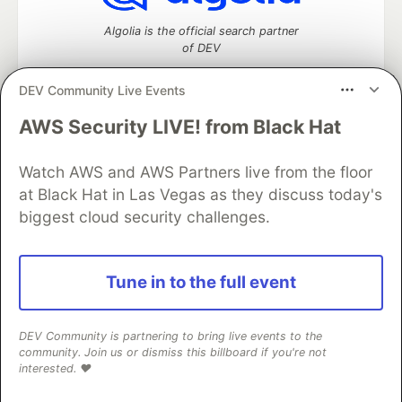
Algolia is the official search partner
of DEV
DEV Community Live Events
AWS Security LIVE! from Black Hat
DEV Community
— A space to discuss and keep up software
development and manage your software career
Watch AWS and AWS Partners live from the floor
Home
DEV Challenges
DEV++
Videos
DEV Education Tracks
DEV Help
Advertise on DEV
at Black Hat in Las Vegas as they discuss today's
Organization Accounts
DEV Showcase
About
Contact
biggest cloud security challenges.
Free Postgres Database
DEV Shop
MLH
Code of Conduct
Privacy Policy
Terms of Use
Built on
Forem
— the
open source
software that powers
DEV
Tune in to the full event
and other inclusive communities.
Made with love and
Ruby on Rails
. DEV Community
©
2016 -
2026.
DEV Community is partnering to bring live events to the
community. Join us or dismiss this billboard if you're not
interested. ❤️