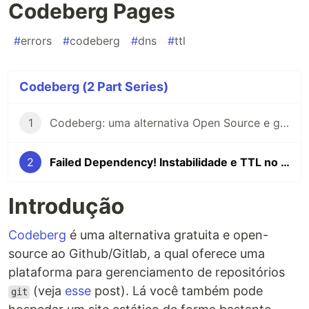
Codeberg Pages
#
errors
#
codeberg
#
dns
#
ttl
Codeberg (2 Part Series)
1
Codeberg: uma alternativa Open Source e gratuita ao GitHub e GitLab
2
Failed Dependency! Instabilidade e TTL no Codeberg Pages
Introdução
Codeberg
é uma alternativa gratuita e open-
source ao Github/Gitlab, a qual oferece uma
plataforma para gerenciamento de repositórios
(veja
esse
post). Lá você também pode
git