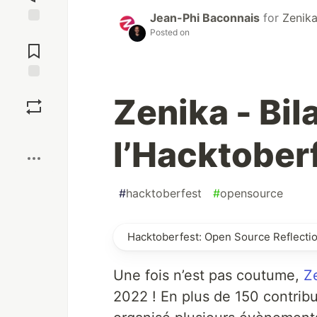
Jean-Phi Baconnais
for
Zenik
Posted on
Jump to
Comments
Save
Zenika - Bil
Boost
l’Hacktober
#
hacktoberfest
#
opensource
Hacktoberfest: Open Source Reflecti
Une fois n’est pas coutume,
Z
2022 ! En plus de 150 contrib