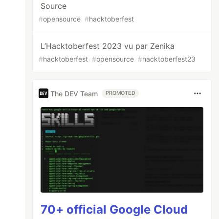
Source
#
opensource
#
hacktoberfest
L’Hacktoberfest 2023 vu par Zenika
#
hacktoberfest
#
opensource
#
hacktoberfest23
The DEV Team
PROMOTED
70+ official Google Cloud