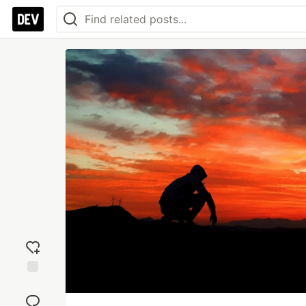
Add
reaction