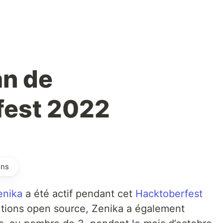
a
an de
fest 2022
ons
enika
a été actif pendant cet
Hacktoberfest
utions open source, Zenika a également