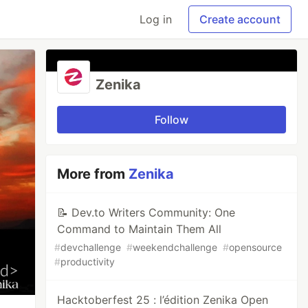
Log in
Create account
Zenika
Follow
More from
Zenika
📝 Dev.to Writers Community: One
Command to Maintain Them All
#
devchallenge
#
weekendchallenge
#
opensource
#
productivity
Hacktoberfest 25 : l’édition Zenika Open