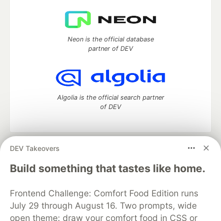
Neon is the official database
partner of DEV
Algolia is the official search partner
of DEV
DEV Takeovers
DEV Community
— A space to discuss and keep up software
development and manage your software career
Build something that tastes like home.
Home
DEV Challenges
DEV++
Videos
DEV Education Tracks
DEV Help
Advertise on DEV
Frontend Challenge: Comfort Food Edition runs
Organization Accounts
DEV Showcase
About
Contact
July 29 through August 16. Two prompts, wide
Free Postgres Database
DEV Shop
MLH
Code of Conduct
Privacy Policy
Terms of Use
open theme: draw your comfort food in CSS or