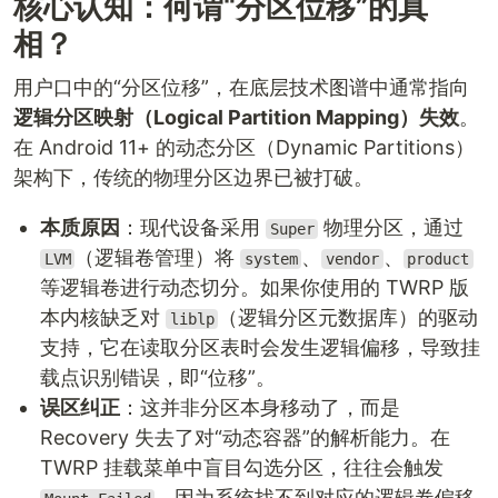
核心认知：何谓“分区位移”的真
相？
用户口中的“分区位移”，在底层技术图谱中通常指向
逻辑分区映射（Logical Partition Mapping）失效
。
在 Android 11+ 的动态分区（Dynamic Partitions）
架构下，传统的物理分区边界已被打破。
本质原因
：现代设备采用
物理分区，通过
Super
（逻辑卷管理）将
、
、
LVM
system
vendor
product
等逻辑卷进行动态切分。如果你使用的 TWRP 版
本内核缺乏对
（逻辑分区元数据库）的驱动
liblp
支持，它在读取分区表时会发生逻辑偏移，导致挂
载点识别错误，即“位移”。
误区纠正
：这并非分区本身移动了，而是
Recovery 失去了对“动态容器”的解析能力。在
TWRP 挂载菜单中盲目勾选分区，往往会触发
，因为系统找不到对应的逻辑卷偏移