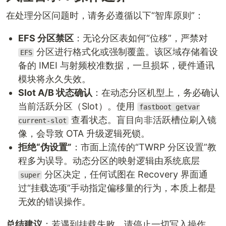
在处理分区问题时，请务必遵循以下“智库原则”：
EFS 分区禁区
：无论分区表如何“位移”，严禁对
分区进行格式化或强制覆盖。该区域存储着设
EFS
备的 IMEI 与射频校准数据，一旦损坏，硬件通讯
模块将永久失效。
Slot A/B 状态确认
：在动态分区机型上，务必确认
当前活跃分区（Slot）。使用
fastboot getvar
查看状态。盲目向非活跃槽位刷入镜
current-slot
像，会导致 OTA 升级逻辑死锁。
拒绝“伪设置”
：市面上流传的“TWRP 分区设置”教
程多为误导。动态分区的映射逻辑由系统底层
分区决定，任何试图在 Recovery 界面通
super
过“挂载选项”手动指定偏移量的行为，本质上都是
无效的错误操作。
总结建议
：若遇到挂载失败，请停止一切写入操作，