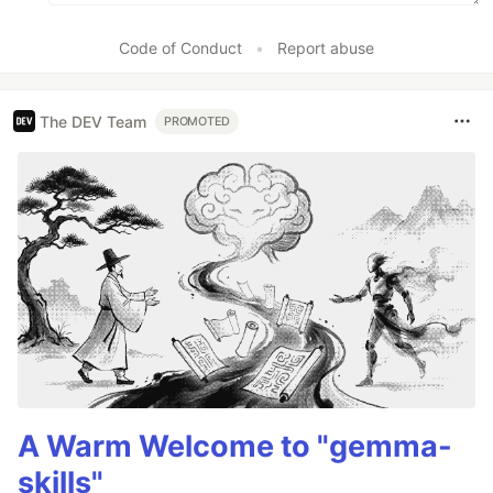
Code of Conduct
•
Report abuse
The DEV Team
PROMOTED
A Warm Welcome to "gemma-
skills"