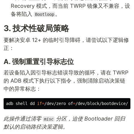
Recovery 模式，而当前 TWRP 镜像又不兼容，设
备将陷入
。
Bootloop
3. 技术性破局策略
要解决安卓 12+ 的临时引导障碍，请尝试以下逻辑修
正：
A. 强制重置引导标志位
若设备陷入因引导标志错误导致的循环，请在 TWRP
的 ADB 模式下执行以下指令，强制清除启动决策链
中的异常标志：
adb shell 
dd 
if
=
/dev/zero 
of
=
/dev/block/bootdevice/by
此操作通过清零
分区，迫使 Bootloader 回归
misc
默认的启动路径决策逻辑。