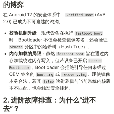
的博弈
在 Android 12 的安全体系中，
(AVB
Verified Boot
2.0) 已成为不可逾越的鸿沟。
校验机制升级
：现代设备在执行
fastboot boot
时，Bootloader 不仅会检查镜像签名，还会验证
分区中的哈希树（Hash Tree）。
vbmeta
内存加载的局限
：虽然
旨在通过内
fastboot boot
存加载绕过闪存写入，但若设备已开启
Locked
，Bootloader 会拒绝引导任何未经过
Bootloader
OEM 签名的
或
。即使镜像
boot.img
recovery.img
本身合法，若其
映射逻辑与当前系统内核版
fstab
本不匹配，也会触发安全挂起。
2. 进阶故障排查：为什么“进不
去”？