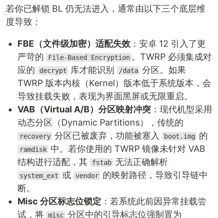
若你已解锁 BL 仍无法进入，通常由以下三个底层维
度导致：
FBE（文件级加密）适配失效
：安卓 12 引入了更
严苛的
。TWRP 必须集成对
File-Based Encryption
应的
库才能识别
分区。如果
decrypt
/data
TWRP 版本内核（Kernel）版本低于系统版本，会
导致挂载失败，表现为界面黑屏或无限重启。
VAB（Virtual A/B）分区映射冲突
：现代机型采用
动态分区（Dynamic Partitions），传统的
分区已被废弃，功能被塞入
的
recovery
boot.img
中。若你使用的 TWRP 镜像未针对 VAB
ramdisk
结构进行适配，其
无法正确解析
fstab
或
的映射路径，导致引导链中
system_ext
vendor
断。
Misc 分区标志位锁定
：若系统此前因异常挂载尝
试，将
分区中的引导标志位强制置为
misc