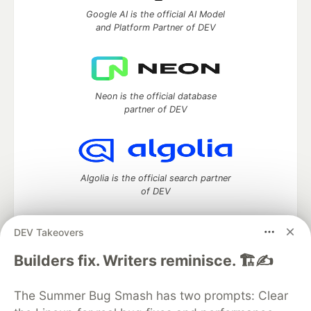
Google AI is the official AI Model
and Platform Partner of DEV
Neon is the official database
partner of DEV
Algolia is the official search partner
of DEV
DEV Takeovers
DEV Community
— A space to discuss and keep up software
Builders fix. Writers reminisce. 🏗️✍️
development and manage your software career
Home
DEV Challenges
DEV++
Videos
The Summer Bug Smash has two prompts: Clear
DEV Education Tracks
DEV Help
Advertise on DEV