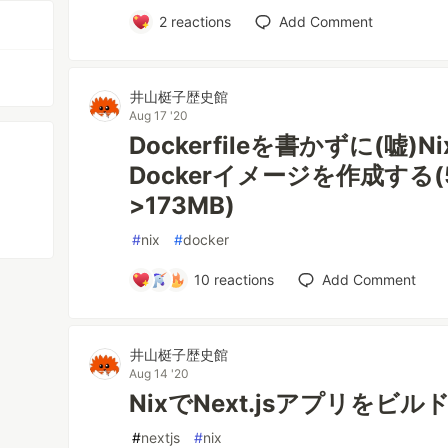
2
reactions
Add Comment
井山梃子歴史館
Aug 17 '20
Dockerfileを書かずに(嘘
Dockerイメージを作成する(5
>173MB)
#
nix
#
docker
10
reactions
Add Comment
井山梃子歴史館
Aug 14 '20
NixでNext.jsアプリをビル
#
nextjs
#
nix