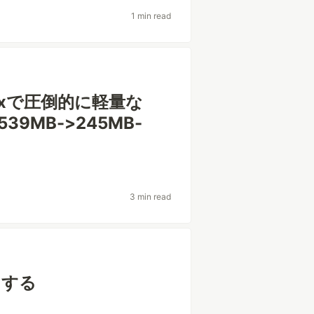
1 min read
)Nixで圧倒的に軽量な
39MB->245MB-
3 min read
ドする