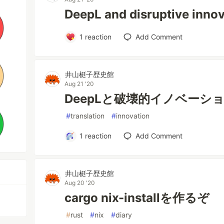
DeepL and disruptive inno
1
reaction
Add Comment
井山梃子歴史館
Aug 21 '20
DeepLと破壊的イノベーシ
#
translation
#
innovation
1
reaction
Add Comment
井山梃子歴史館
Aug 20 '20
cargo nix-installを作るぞ
#
rust
#
nix
#
diary