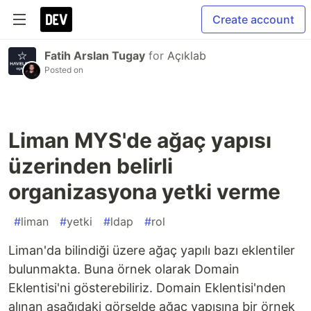
Create account
Fatih Arslan Tugay
for
Açıklab
Posted on
Liman MYS'de ağaç yapısı
üzerinden belirli
organizasyona yetki verme
#
liman
#
yetki
#
ldap
#
rol
Liman'da bilindiği üzere ağaç yapılı bazı eklentiler
bulunmakta. Buna örnek olarak Domain
Eklentisi'ni gösterebiliriz. Domain Eklentisi'nden
alınan aşağıdaki görselde ağaç yapısına bir örnek