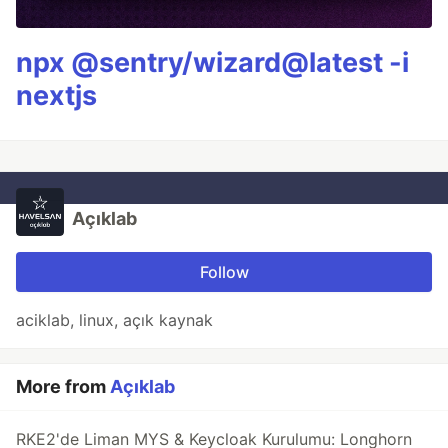
npx @sentry/wizard@latest -i
nextjs
Açıklab
Follow
aciklab, linux, açık kaynak
More from
Açıklab
RKE2'de Liman MYS & Keycloak Kurulumu: Longhorn