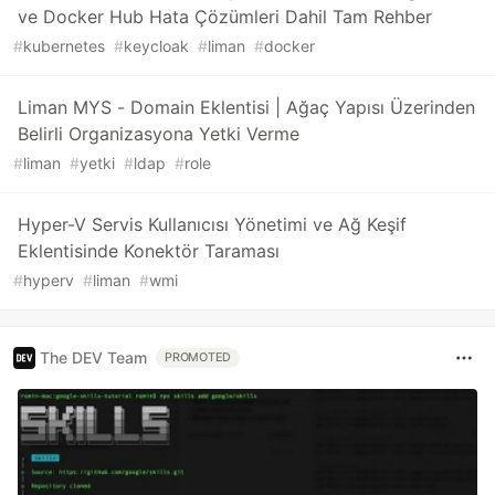
ve Docker Hub Hata Çözümleri Dahil Tam Rehber
#
kubernetes
#
keycloak
#
liman
#
docker
Liman MYS - Domain Eklentisi | Ağaç Yapısı Üzerinden
Belirli Organizasyona Yetki Verme
#
liman
#
yetki
#
ldap
#
role
Hyper-V Servis Kullanıcısı Yönetimi ve Ağ Keşif
Eklentisinde Konektör Taraması
#
hyperv
#
liman
#
wmi
The DEV Team
PROMOTED