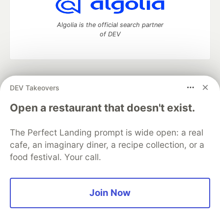
Algolia is the official search partner
of DEV
DEV Community
— A space to discuss and keep up software
DEV Takeovers
development and manage your software career
Home
DEV Challenges
DEV++
Videos
Open a restaurant that doesn't exist.
DEV Education Tracks
DEV Help
Advertise on DEV
Organization Accounts
DEV Showcase
About
Contact
The Perfect Landing prompt is wide open: a real
Free Postgres Database
DEV Shop
MLH
Code of Conduct
Privacy Policy
Terms of Use
cafe, an imaginary diner, a recipe collection, or a
Built on
Forem
— the
open source
software that powers
DEV
food festival. Your call.
and other inclusive communities.
Made with love and
Ruby on Rails
. DEV Community
©
2016 -
2026.
Join Now