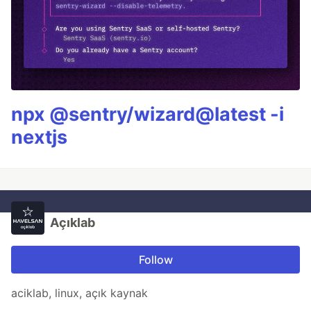
npx @sentry/wizard@latest -i
nextjs
Açıklab
Follow
aciklab, linux, açık kaynak