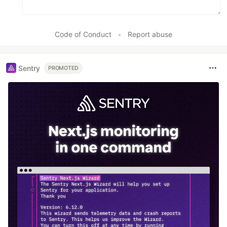
Code of Conduct
•
Report abuse
Sentry
PROMOTED