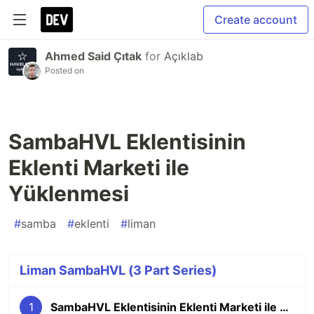
Create account
Ahmed Said Çıtak
for
Açıklab
Posted on
SambaHVL Eklentisinin
Eklenti Marketi ile
Yüklenmesi
#
samba
#
eklenti
#
liman
Liman SambaHVL (3 Part Series)
1
SambaHVL Eklentisinin Eklenti Marketi ile Yüklenmesi