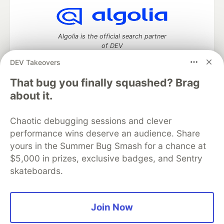
Algolia is the official search partner
of DEV
DEV Takeovers
That bug you finally squashed? Brag
DEV Community
— A space to discuss and keep up software
about it.
development and manage your software career
Home
DEV Challenges
DEV++
Videos
Chaotic debugging sessions and clever
DEV Education Tracks
DEV Help
Advertise on DEV
performance wins deserve an audience. Share
Organization Accounts
DEV Showcase
About
Contact
yours in the Summer Bug Smash for a chance at
Free Postgres Database
DEV Shop
MLH
Code of Conduct
Privacy Policy
Terms of Use
$5,000 in prizes, exclusive badges, and Sentry
Built on
Forem
— the
open source
software that powers
DEV
skateboards.
and other inclusive communities.
Made with love and
Ruby on Rails
. DEV Community
©
2016 -
2026.
Join Now