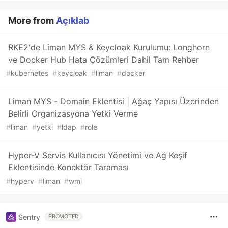
More from
Açıklab
RKE2'de Liman MYS & Keycloak Kurulumu: Longhorn
ve Docker Hub Hata Çözümleri Dahil Tam Rehber
#
kubernetes
#
keycloak
#
liman
#
docker
Liman MYS - Domain Eklentisi | Ağaç Yapısı Üzerinden
Belirli Organizasyona Yetki Verme
#
liman
#
yetki
#
ldap
#
role
Hyper-V Servis Kullanıcısı Yönetimi ve Ağ Keşif
Eklentisinde Konektör Taraması
#
hyperv
#
liman
#
wmi
Sentry
PROMOTED