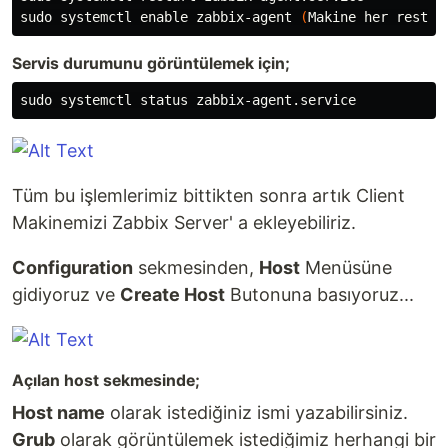
sudo 
systemctl 
enable 
zabbix-agent 
(
Makine her restar
Servis durumunu görüntülemek için;
sudo 
Tüm bu işlemlerimiz bittikten sonra artık Client
Makinemizi Zabbix Server' a ekleyebiliriz.
Configuration
sekmesinden,
Host
Menüsüne
gidiyoruz ve
Create Host
Butonuna basıyoruz...
Açılan host sekmesinde;
Host name
olarak istediğiniz ismi yazabilirsiniz.
Grub
olarak görüntülemek istediğimiz herhangi bir