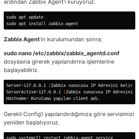
ardından Zabbix Agent'i kuruyoruz.
sudo 
sudo 
apt 
install 
Zabbix Agent
'in kurulumundan sonra;
sudo nano /etc/zabbix/zabbix_agentd.conf
dosyasına girerek yapılandırma işlemlerine
başlayabiliriz.
Server
=
127.0.0.1 
(
Zabbix sunucusu IP Adresini belirti
ServerActive
=
127.0.0.1 
(
Zabbix sunucusu IP Adresini b
Hostname
=
Gerekli Config’i yapılandırdığımıza göre servisimizi
yeniden başlatıyoruz.
sudo 