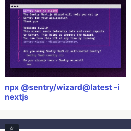
npx @sentry/wizard@latest -i
nextjs