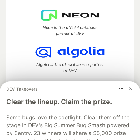
Neon is the official database
partner of DEV
Algolia is the official search partner
of DEV
DEV Takeovers
DEV Community
— A space to discuss and keep up software
Clear the lineup. Claim the prize.
development and manage your software career
Home
DEV Challenges
DEV++
Videos
Some bugs love the spotlight. Clear them off the
DEV Education Tracks
DEV Help
Advertise on DEV
stage in DEV's Big Summer Bug Smash powered
Organization Accounts
DEV Showcase
About
Contact
by Sentry. 23 winners will share a $5,000 prize
Free Postgres Database
DEV Shop
MLH
Code of Conduct
Privacy Policy
Terms of Use