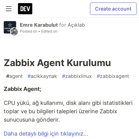
Create account
Emre Karabulut
for
Açıklab
Posted on
• Edited on
Zabbix Agent Kurulumu
#
agent
#
acikkaynak
#
zabbixlinux
#
zabbixagent
Zabbix Agent;
CPU yükü, ağ kullanımı, disk alanı gibi istatistikleri
toplar ve bu bilgileri talepleri üzerine Zabbix
sunucusuna gönderir.
Daha detaylı bilgi için tıklayınız...