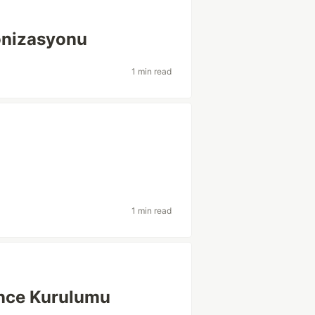
onizasyonu
1 min read
1 min read
ence Kurulumu