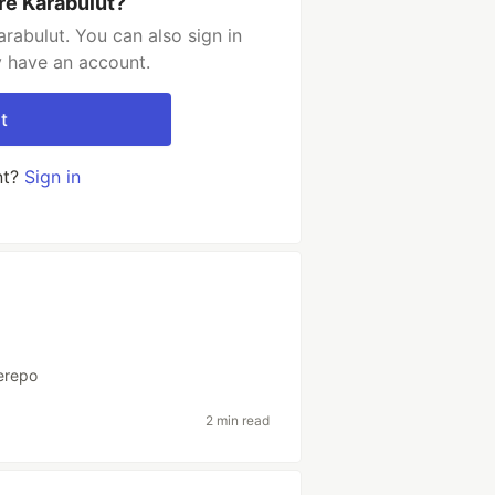
re Karabulut?
rabulut. You can also sign in
y have an account.
t
nt?
Sign in
erepo
2 min read