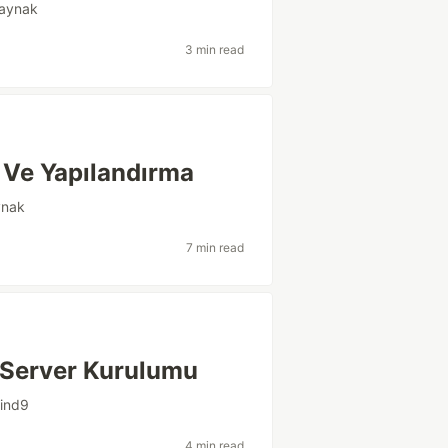
kaynak
3 min read
 Ve Yapılandırma
ynak
7 min read
 Server Kurulumu
ind9
4 min read