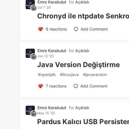
Emre Karabulut
for
Açıklab
Jul 7 '20
Chronyd ile ntpdate Senkr
6
reactions
Add Comment
Emre Karabulut
for
Açıklab
Jun 12 '20
Java Version Değiştirme
#
openjdk
#
linuxjava
#
javaversion
7
reactions
Add Comment
Emre Karabulut
for
Açıklab
May 15 '20
Pardus Kalıcı USB Persist