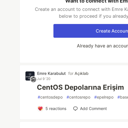
Want to connect with Em
Create an account to connect with Emre Ka
below to proceed if you alread
Create Accoun
Already have an accou
Emre Karabulut
for
Açıklab
Jul 9 '20
CentOS Depolarına Erişim
#
centosdepo
#
centosrepo
#
epelrepo
#
bas
5
reactions
Add Comment