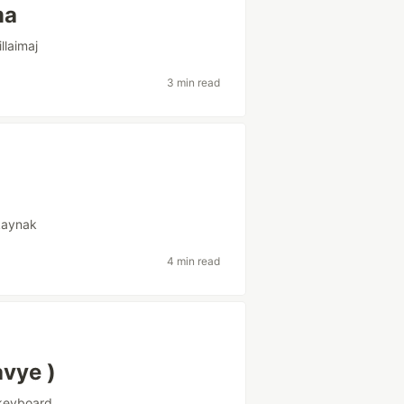
ma
llaimaj
3 min read
kaynak
4 min read
avye )
keyboard