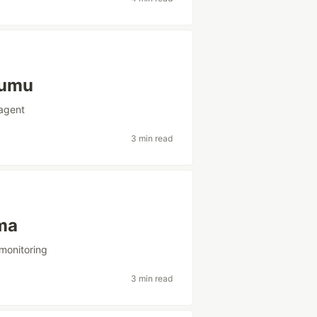
lumu
agent
3 min read
ma
monitoring
3 min read