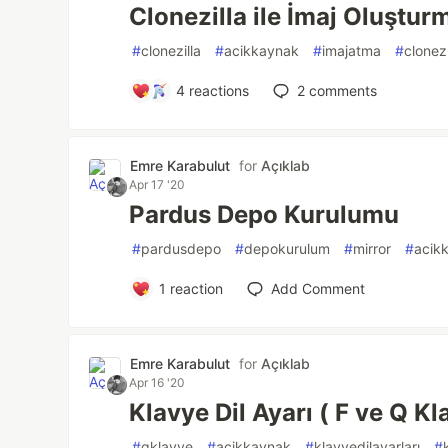
Clonezilla ile İmaj Oluştur
#
clonezilla
#
acikkaynak
#
imajatma
#
clonezi
4
reactions
2
comments
Emre Karabulut
for
Açıklab
Apr 17 '20
Pardus Depo Kurulumu
#
pardusdepo
#
depokurulum
#
mirror
#
acik
1
reaction
Add Comment
Emre Karabulut
for
Açıklab
Apr 16 '20
Klavye Dil Ayarı ( F ve Q Kl
#
qklavye
#
acikkaynak
#
klavyedilayarları
#