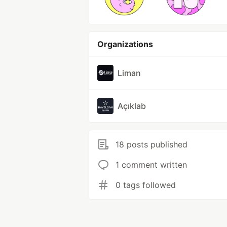
Organizations
Liman
Açıklab
18 posts published
1 comment written
0 tags followed