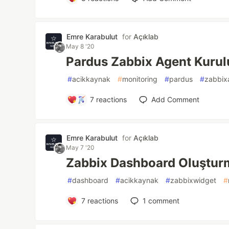
Emre Karabulut
for
Açıklab
May 8 '20
Pardus Zabbix Agent Kuru
#
acikkaynak
#
monitoring
#
pardus
#
zabbix
7
reactions
Add Comment
Emre Karabulut
for
Açıklab
May 7 '20
Zabbix Dashboard Oluştur
#
dashboard
#
acikkaynak
#
zabbixwidget
#
7
reactions
1
comment