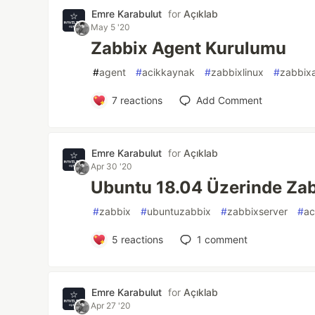
Emre Karabulut
for
Açıklab
May 5 '20
Zabbix Agent Kurulumu
#
agent
#
acikkaynak
#
zabbixlinux
#
zabbix
7
reactions
Add Comment
Emre Karabulut
for
Açıklab
Apr 30 '20
Ubuntu 18.04 Üzerinde Za
#
zabbix
#
ubuntuzabbix
#
zabbixserver
#
ac
5
reactions
1
comment
Emre Karabulut
for
Açıklab
Apr 27 '20