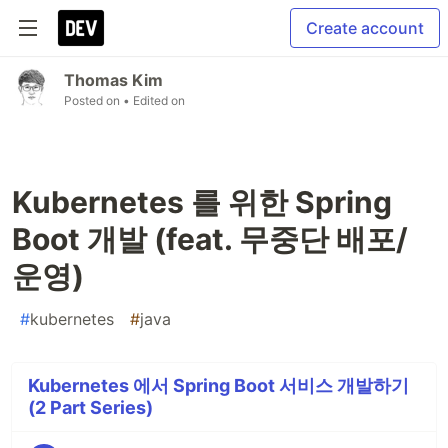
Create account
Thomas Kim
Posted on
• Edited on
Kubernetes 를 위한 Spring
Boot 개발 (feat. 무중단 배포/
운영)
#
kubernetes
#
java
Kubernetes 에서 Spring Boot 서비스 개발하기
(2 Part Series)