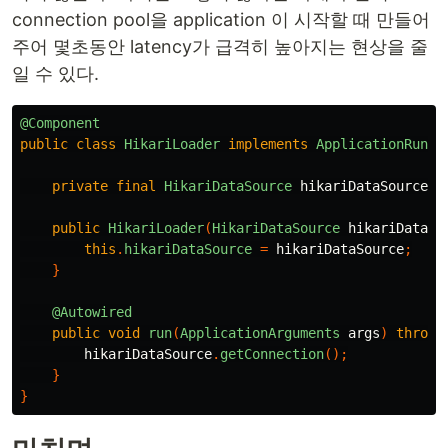
connection pool을 application 이 시작할 때 만들어
주어 몇초동안 latency가 급격히 높아지는 현상을 줄
일 수 있다.
@Component
public
class
HikariLoader
implements
ApplicationRunne
private
final
HikariDataSource
hikariDataSource
;
public
HikariLoader
(
HikariDataSource
hikariDataSo
this
.
hikariDataSource
=
hikariDataSource
;
}
@Autowired
public
void
run
(
ApplicationArguments
args
)
throws
hikariDataSource
.
getConnection
();
}
}