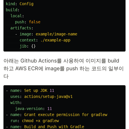
kind
:
Config
build
:
local
:
push
:
false
artifacts
:
-
image
:
example/image-name
context
:
./example-app
jib
:
{}
아래는 Github Actions를 사용하여 이미지를 build
하고 AWS ECR에 image를 push 하는 코드의 일부이
다
-
name
:
Set up JDK 
11
uses
:
actions/setup-java@v1
with
:
java-version
:
11
-
name
:
Grant execute permission for gradlew
run
:
chmod +x gradlew
-
name
:
Build and Push with Gradle