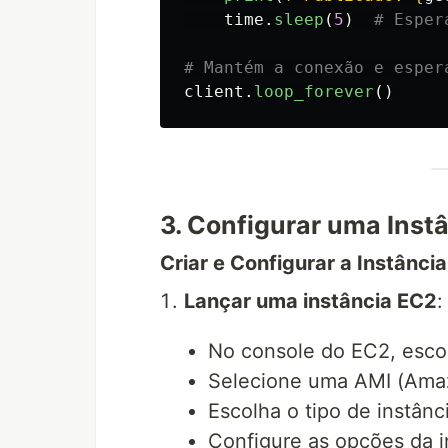
time
.
sleep
(
5
)
client
.
loop_forever
()
3. Configurar uma Inst
Criar e Configurar a Instânci
Lançar uma instância EC2
:
No console do EC2, escol
Selecione uma AMI (Ama
Escolha o tipo de instânci
Configure as opções da 