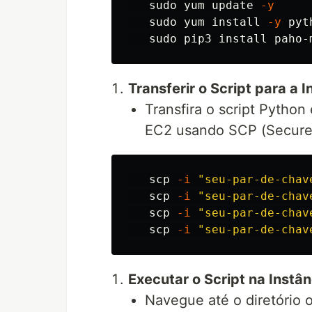
sudo 
yum update 
-y
sudo 
yum 
install
-y
 pyt
sudo 
pip3 
install 
Transferir o Script para a 
Transfira o script Python 
EC2 usando SCP (Secure
   scp 
-i
"seu-par-de-chav
   scp 
-i
"seu-par-de-chav
   scp 
-i
"seu-par-de-chav
   scp 
-i
"seu-par-de-chav
Executar o Script na Instâ
Navegue até o diretório 