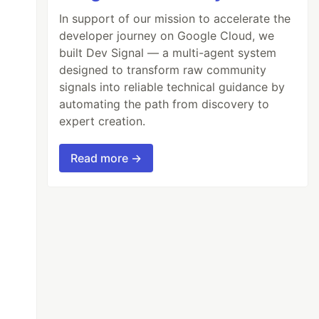
In support of our mission to accelerate the
developer journey on Google Cloud, we
built Dev Signal — a multi-agent system
designed to transform raw community
signals into reliable technical guidance by
automating the path from discovery to
expert creation.
Read more →
de
())
version
=
ssl
.
PROTOCOL_TLSv1_2
)