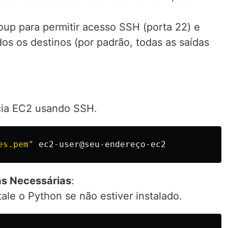
oup para permitir acesso SSH (porta 22) e
os os destinos (por padrão, todas as saídas
cia EC2 usando SSH.
es.pem"
cas Necessárias
:
tale o Python se não estiver instalado.