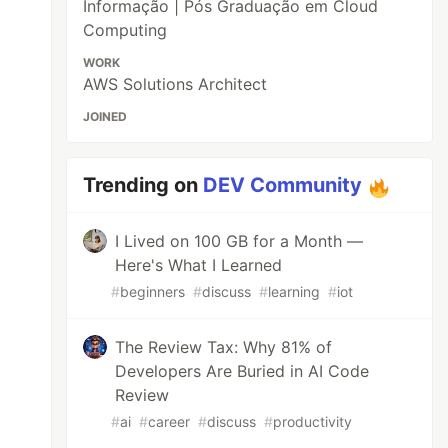
Informação | Pós Graduação em Cloud
Computing
WORK
AWS Solutions Architect
JOINED
Trending on
DEV Community
I Lived on 100 GB for a Month —
Here's What I Learned
#
beginners
#
discuss
#
learning
#
iot
The Review Tax: Why 81% of
Developers Are Buried in AI Code
Review
#
ai
#
career
#
discuss
#
productivity