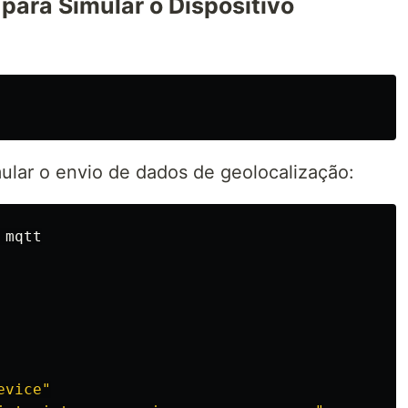
 para Simular o Dispositivo
mular o envio de dados de geolocalização:
mqtt
evice
"