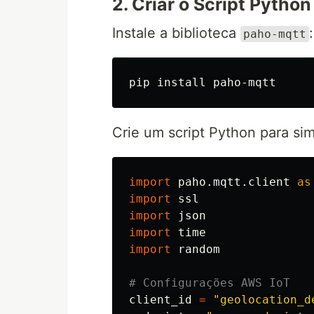
2. Criar o Script Python
Instale a biblioteca
:
paho-mqtt
pip 
install 
Crie um script Python para si
import
paho.mqtt.client
as
import
ssl
import
json
import
time
import
random
client_id
=
"
geolocation_d