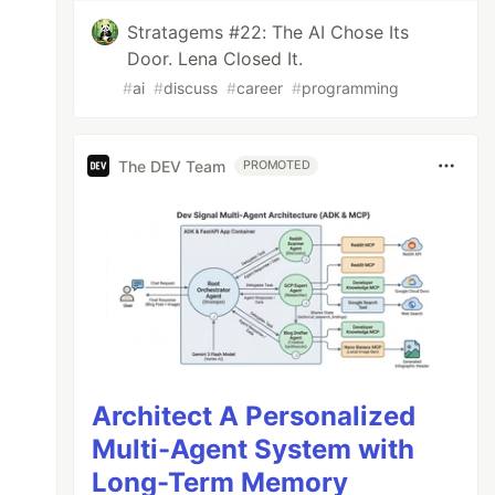
Stratagems #22: The AI Chose Its
Door. Lena Closed It.
#
ai
#
discuss
#
career
#
programming
The DEV Team
PROMOTED
Architect A Personalized
Multi-Agent System with
Long-Term Memory