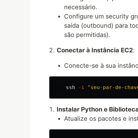
necessário.
Configure um security gr
saída (outbound) para tod
são permitidas).
Conectar à Instância EC2
:
Conecte-se à sua instân
   ssh 
-i
"seu-par-de-chav
Instalar Python e Bibliote
Atualize os pacotes e ins