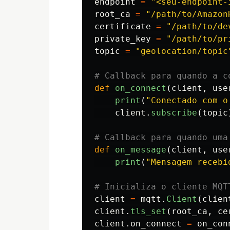
endpoint
=
"
<seu-endpoint-
root_ca
=
"
/path/to/Amazon
certificate
=
"
/path/to/de
private_key
=
"
/path/to/pr
topic
=
"
geolocation/topic
def
on_connect
(
client
,
use
print
(
"
Conectado com o
client
.
subscribe
(
topic
def
on_message
(
client
,
use
print
(
"
Mensagem recebi
client
=
mqtt
.
Client
(
clien
client
.
tls_set
(
root_ca
,
ce
client
.
on_connect
=
on_con