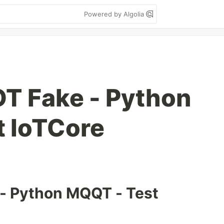
Powered by Algolia
OT Fake - Python
 IoTCore
 - Python MQQT - Test