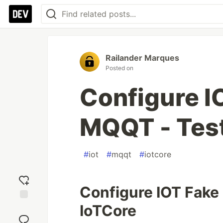
Railander Marques
Posted on
Configure I
MQQT - Test
#
iot
#
mqqt
#
iotcore
Configure IOT Fake
IoTCore
Add
reaction