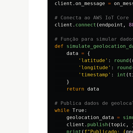
client
.
on_message
=
on_mes
client
.
connect
(
endpoint
,
8
def
simulate_geolocation_d
data
=
{
'
latitude
'
:
round
(
'
longitude
'
:
round
'
timestamp
'
:
int
(
t
}
return
data
while
True
:
geolocation_data
=
sim
client
.
publish
(
topic
,
print
(
f
"
Publicado: 
{
ge