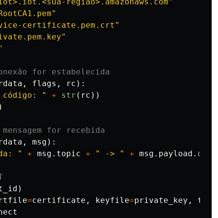
iot>.iot.<sua-regiao>.amazonaws.com
"
RootCA1.pem
"
vice-certificate.pem.crt
"
ivate.pem.key
"
"
rdata
,
flags
,
rc
):
 código: 
"
+
str
(
rc
))
)
rdata
,
msg
):
da: 
"
+
msg
.
topic
+
"
 -> 
"
+
msg
.
payload
.
deco
t_id
)
rtfile
=
certificate
,
keyfile
=
private_key
,
tls_
nect