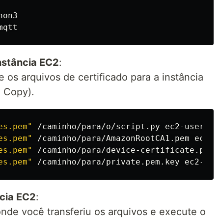
hon3

Instância EC2
:
e os arquivos de certificado para a instância
 Copy).
es.pem"
 /caminho/para/o/script.py ec2-user@se
es.pem"
 /caminho/para/AmazonRootCA1.pem ec2-u
es.pem"
 /caminho/para/device-certificate.pem.
es.pem"
ncia EC2
:
onde você transferiu os arquivos e execute o