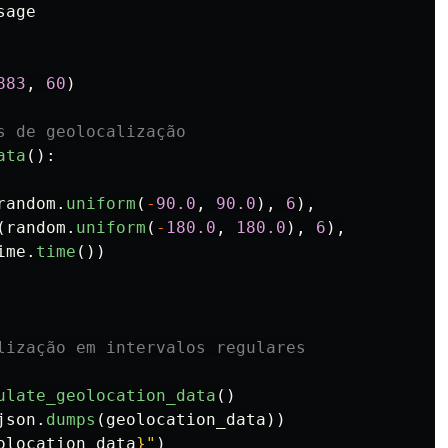
sage
883
,
60
)
ata
():
random
.
uniform
(
-
90.0
,
90.0
),
6
),
(
random
.
uniform
(
-
180.0
,
180.0
),
6
),
ime
.
time
())
ulate_geolocation_data
()
json
.
dumps
(
geolocation_data
))
olocation_data
}
"
)