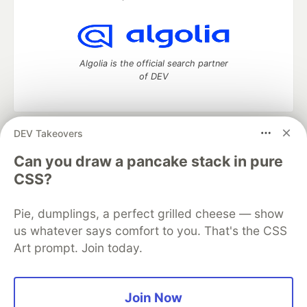
Algolia is the official search partner
of DEV
DEV Takeovers
DEV Community
— A space to discuss and keep up software
development and manage your software career
Can you draw a pancake stack in pure
Home
DEV Challenges
DEV++
Videos
CSS?
DEV Education Tracks
DEV Help
Advertise on DEV
Organization Accounts
DEV Showcase
About
Contact
Pie, dumplings, a perfect grilled cheese — show
Free Postgres Database
DEV Shop
MLH
Code of Conduct
Privacy Policy
Terms of Use
us whatever says comfort to you. That's the CSS
Built on
Forem
— the
open source
software that powers
DEV
Art prompt. Join today.
and other inclusive communities.
Made with love and
Ruby on Rails
. DEV Community
©
2016 -
2026.
Join Now