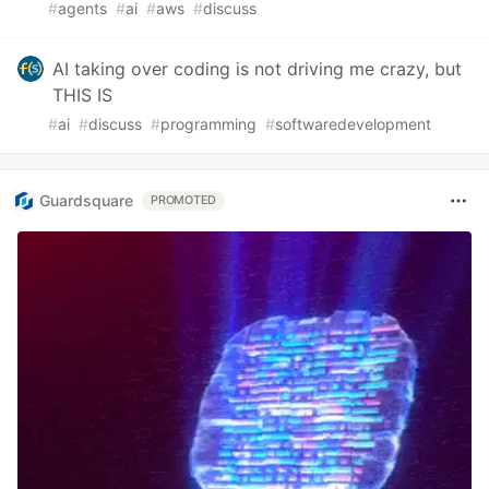
#
agents
#
ai
#
aws
#
discuss
AI taking over coding is not driving me crazy, but
THIS IS
#
ai
#
discuss
#
programming
#
softwaredevelopment
Guardsquare
PROMOTED