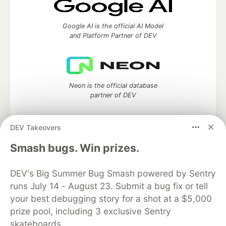
Google AI is the official AI Model
and Platform Partner of DEV
Neon is the official database
partner of DEV
DEV Takeovers
Smash bugs. Win prizes.
Algolia is the official search partner
of DEV
DEV's Big Summer Bug Smash powered by Sentry
runs July 14 - August 23. Submit a bug fix or tell
your best debugging story for a shot at a $5,000
DEV Community
— A space to discuss and keep up software
prize pool, including 3 exclusive Sentry
development and manage your software career
skateboards.
Home
DEV Challenges
DEV++
Videos