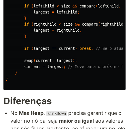
if
(
leftChild
<
size
&&
compare
(
leftChild
,
la
largest
=
leftChild
;
}
if
(
rightChild
<
size
&&
compare
(
rightChild
,
largest
=
rightChild
;
}
if
(
largest
==
current
)
break
;
// Se o atual 
swap
(
current
,
largest
);
current
=
largest
;
// Move para o próximo fil
}
}
Diferenças
No
Max Heap
,
precisa garantir que o
sinkDown
valor no nó pai seja
maior ou igual
aos valores
nos nós filhos. Portanto, ao afundar um nó, ele