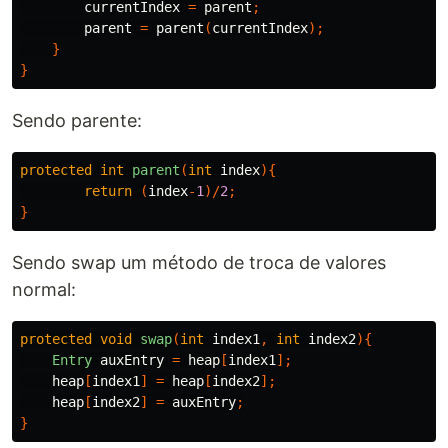
currentIndex
=
parent
;
parent
=
parent
(
currentIndex
);
}
}
Sendo parente:
protected
int
parent
(
int
index
){
return
(
index
-
1
)/
2
;
}
Sendo swap um método de troca de valores
normal:
protected
void
swap
(
int
index1
,
int
index2
){
Entry
auxEntry
=
heap
[
index1
];
heap
[
index1
]
=
heap
[
index2
];
heap
[
index2
]
=
auxEntry
;
}