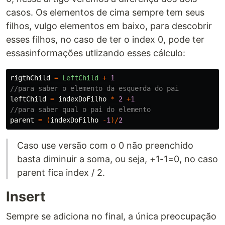
casos. Os elementos de cima sempre tem seus
filhos, vulgo elementos em baixo, para descobrir
esses filhos, no caso de ter o index 0, pode ter
essasinformações utlizando esses cálculo:
rigthChild
=
LeftChild
+
1
//para saber o elemento da esquerda do pai
leftChild
=
indexDoFilho
*
2
+
1
//para saber qual o pai do elemento
parent
=
(
indexDoFilho
-
1
)/
2
Caso use versão com o 0 não preenchido
basta diminuir a soma, ou seja, +1-1=0, no caso
parent fica index / 2.
Insert
Sempre se adiciona no final, a única preocupação