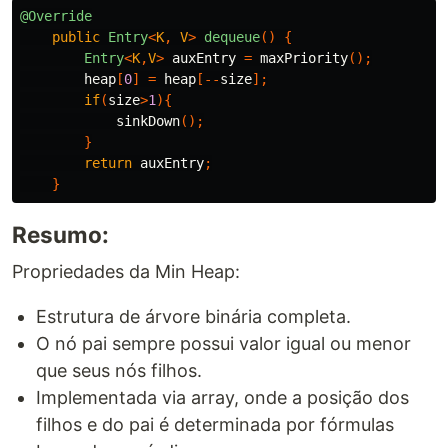
@Override
public
Entry
<
K
,
V
>
dequeue
()
{
Entry
<
K
,
V
>
auxEntry
=
maxPriority
();
heap
[
0
]
=
heap
[--
size
];
if
(
size
>
1
){
sinkDown
();
}
return
auxEntry
;
}
Resumo:
Propriedades da Min Heap:
Estrutura de árvore binária completa.
O nó pai sempre possui valor igual ou menor
que seus nós filhos.
Implementada via array, onde a posição dos
filhos e do pai é determinada por fórmulas