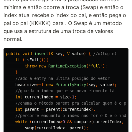
mínima e então ocorre a troca (Swap) e então o
index atual recebe o index do pai, e então pega o
pai do pai (KKKKK) para . O Swap é um método
que usa a estrutura de uma troca de valores
normal.
public
void
insert
(
K
key
,
V
value
)
{
//o(log n)
if
(
isFull
()){
throw
new
RuntimeException
(
"full"
);
}
//adc a entry na ultima posição do vetor
heap
[
size
++]=
new
PriorityEntry
(
key
,
value
);
//guarda o index que esse novo elemento tá
int
currentIndex
=
size
-
1
;
//chama o método parent pra calcular quem é o pai
int
parent
=
parent
(
currentIndex
);
//percorre enquanto o index nao for o 0 e o index
while
(
currentIndex
>
0
&&
compare
(
currentIndex
,
pa
swap
(
currentIndex
,
parent
);