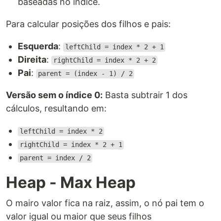
baseadas no índice.
Para calcular posições dos filhos e pais:
Esquerda
:
leftChild = index * 2 + 1
Direita
:
rightChild = index * 2 + 2
Pai
:
parent = (index - 1) / 2
Versão sem o índice 0:
Basta subtrair 1 dos
cálculos, resultando em:
leftChild = index * 2
rightChild = index * 2 + 1
parent = index / 2
Heap - Max Heap
O mairo valor fica na raiz, assim, o nó pai tem o
valor igual ou maior que seus filhos