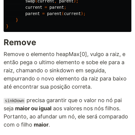
swap
(
current
,
parent
);
current
=
parent
;
parent
=
parent
(
current
);
}
}
Remove
Remove o elemento heapMax[0], vulgo a raiz, e
então pega o ultimo elemento e sobe ele para a
raiz, chamando o sinkdown em seguida,
empurrando o novo elemento da raiz para baixo
até encontrar sua posição correta.
precisa garantir que o valor no nó pai
sinkDown
seja
maior ou igual
aos valores nos nós filhos.
Portanto, ao afundar um nó, ele será comparado
com o filho
maior
.