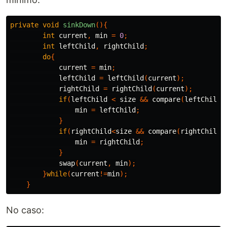
private
void
sinkDown
(){
int
current
,
min
=
0
;
int
leftChild
,
rightChild
;
do
{
current
=
min
;
leftChild
=
leftChild
(
current
);
rightChild
=
rightChild
(
current
);
if
(
leftChild
<
size
&&
compare
(
leftChild
,
min
=
leftChild
;
}
if
(
rightChild
<
size
&&
compare
(
rightChild
,
min
=
rightChild
;
}
swap
(
current
,
min
);
}
while
(
current
!=
min
);
}
No caso: