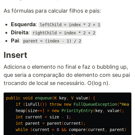
As fórmulas para calcular filhos e pais:
Esquerda
:
leftChild = index * 2 + 1
Direita
:
rightChild = index * 2 + 2
Pai
:
parent = (index - 1) / 2
Insert
Adiciona o elemento no final e faz o bubbling up,
que seria a comparação do elemento com seu pai
trocando de local se necessário. O(log n).
public
void
enqueue
(
K
key
,
V
value
)
{
if
(
isFull
())
throw
new
FullQueueException
(
"Heap 
heap
[
size
++]
=
new
PriorityEntry
(
key
,
value
);
int
current
=
size
-
1
;
int
parent
=
parent
(
current
);
while
(
current
>
0
&&
compare
(
current
,
parent
)
>