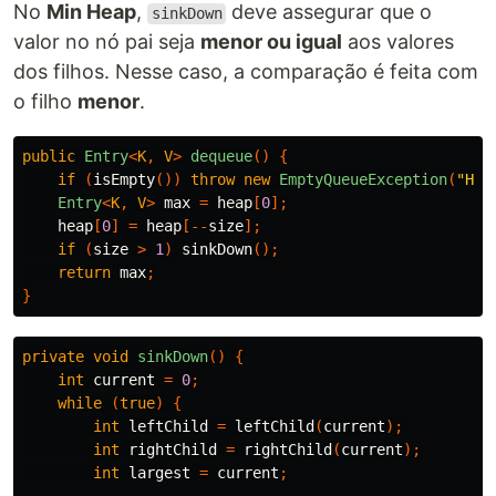
No
Min Heap
,
deve assegurar que o
sinkDown
valor no nó pai seja
menor ou igual
aos valores
dos filhos. Nesse caso, a comparação é feita com
o filho
menor
.
public
Entry
<
K
,
V
>
dequeue
()
{
if
(
isEmpty
())
throw
new
EmptyQueueException
(
"Hea
Entry
<
K
,
V
>
max
=
heap
[
0
];
heap
[
0
]
=
heap
[--
size
];
if
(
size
>
1
)
sinkDown
();
return
max
;
}
private
void
sinkDown
()
{
int
current
=
0
;
while
(
true
)
{
int
leftChild
=
leftChild
(
current
);
int
rightChild
=
rightChild
(
current
);
int
largest
=
current
;