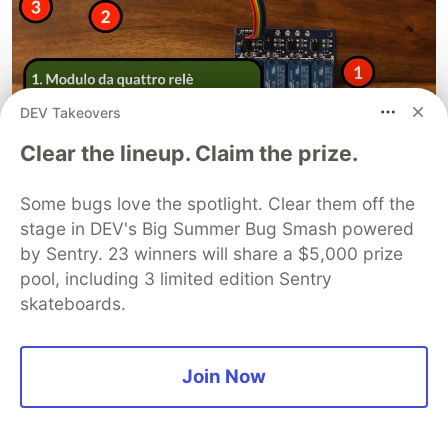
DEV Takeovers
Clear the lineup. Claim the prize.
Some bugs love the spotlight. Clear them off the
Figura 10 – Assemblaggio dei componenti
stage in DEV's Big Summer Bug Smash powered
hardware della soluzione IoT secondo lo schema
by Sentry. 23 winners will share a $5,000 prize
elettrico specificato in Figura 8
pool, including 3 limited edition Sentry
skateboards.
L’implementazione del prototipo è così ultimata e
con i “pezzi di ferro” abbiamo terminato.
Possiamo quindi mettere al momento il prototipo
Join Now
da parte per continuare adesso in poi con la
sezione software, iniziando dall’installazione