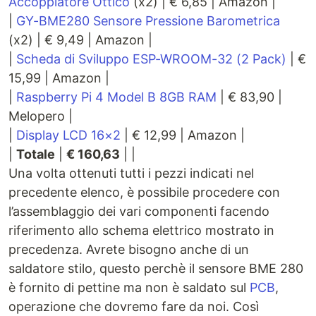
Accoppiatore Ottico
(x2) | € 6,85 | Amazon |
|
GY-BME280 Sensore Pressione Barometrica
(x2) | € 9,49 | Amazon |
|
Scheda di Sviluppo ESP-WROOM-32 (2 Pack)
| €
15,99 | Amazon |
|
Raspberry Pi 4 Model B 8GB RAM
| € 83,90 |
Melopero |
|
Display LCD 16×2
| € 12,99 | Amazon |
|
Totale
|
€ 160,63
| |
Una volta ottenuti tutti i pezzi indicati nel
precedente elenco, è possibile procedere con
l’assemblaggio dei vari componenti facendo
riferimento allo schema elettrico mostrato in
precedenza. Avrete bisogno anche di un
saldatore stilo, questo perchè il sensore BME 280
è fornito di pettine ma non è saldato sul
PCB
,
operazione che dovremo fare da noi. Così