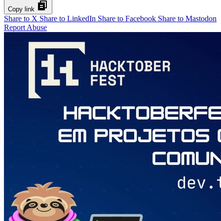
Copy link
Share to X
Share to LinkedIn
Share to Facebook
Share to Mastodon
Report Abuse