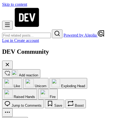
Skip to content
Powered by Algolia
Log in
Create account
DEV Community
Add reaction
Like
Unicorn
Exploding Head
Raised Hands
Fire
Jump to Comments
Save
Boost