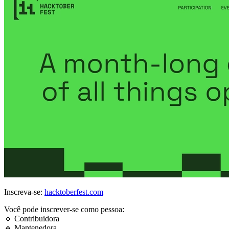
Inscreva-se:
hacktoberfest.com
Você pode inscrever-se como pessoa:
🔹 Contribuidora
🔹 Mantenedora