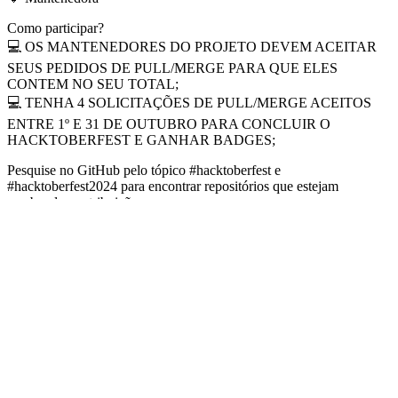
Como participar?
💻 OS MANTENEDORES DO PROJETO DEVEM ACEITAR
SEUS PEDIDOS DE PULL/MERGE PARA QUE ELES
CONTEM NO SEU TOTAL;
💻 TENHA 4 SOLICITAÇÕES DE PULL/MERGE ACEITOS
ENTRE 1º E 31 DE OUTUBRO PARA CONCLUIR O
HACKTOBERFEST E GANHAR BADGES;
Pesquise no GitHub pelo tópico #hacktoberfest e
#hacktoberfest2024 para encontrar repositórios que estejam
recebendo contribuições.
Este ano, o Dev Community criou o
Hacktoberfest Writing
Challenge
, um espaço para mantenedores e colaboradores refletirem
e escreverem sobre sua jornada no Hacktoberfest 2024. Participe
escrevendo artigos e adicione a tag: #hacktoberfestchallenge
Eu participei em 2022 como mantenedora e contribuidora com o
repositório Mulheres na Tecnologia no GitHub. Recebi o kit com a
camiseta da edição e adesivos, além de badges de contribuição.
anatechdev
/
mulheres-na-