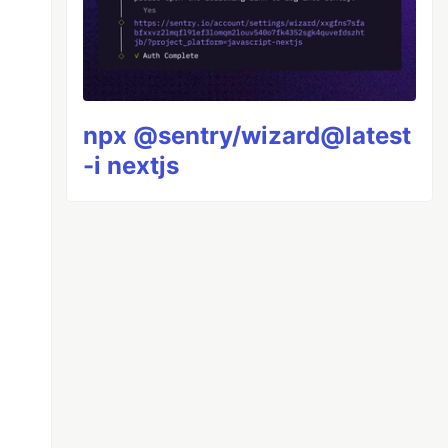
npx @sentry/wizard@latest
-i nextjs