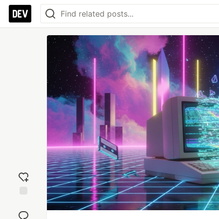
Add
reaction