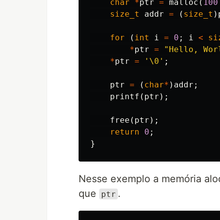
char
*
ptr
=
malloc
(
100
size_t
addr
=
(
size_t
)
for
(
int
i
=
0
;
i
<
si
*
ptr
=
"Hello, Wor
*
ptr
=
'\0'
;
ptr
=
(
char
*
)
addr
;
printf
(
ptr
);
free
(
ptr
);
return
0
;
}
Nesse exemplo a memória alo
que
.
ptr