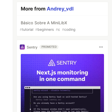
More from
Andrey_vdl
Básico Sobre A MiniLibX
#
tutorial
#
beginners
#
c
#
coding
Sentry
PROMOTED