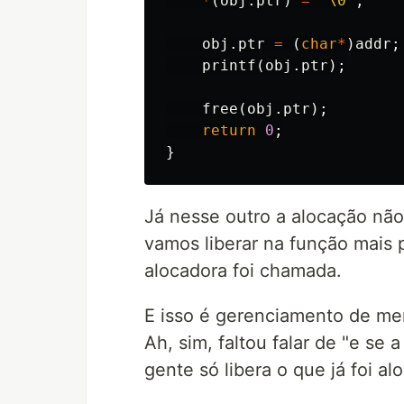
*
(
obj
.
ptr
)
=
'\0'
;
obj
.
ptr
=
(
char
*
)
addr
;
printf
(
obj
.
ptr
);
free
(
obj
.
ptr
);
return
0
;
}
Já nesse outro a alocação nã
vamos liberar na função mais p
alocadora foi chamada.
E isso é gerenciamento de memó
Ah, sim, faltou falar de "e se 
gente só libera o que já foi al