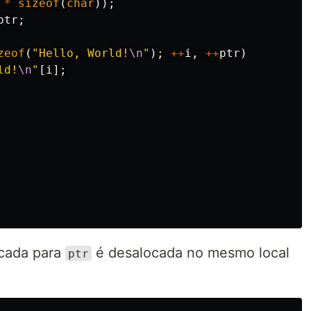
*
sizeof
(
char
));
ptr
;
zeof
(
"Hello, World!
\n
"
);
++
i
,
++
ptr
)
ld!
\n
"
[
i
];
cada para
é desalocada no mesmo local
ptr