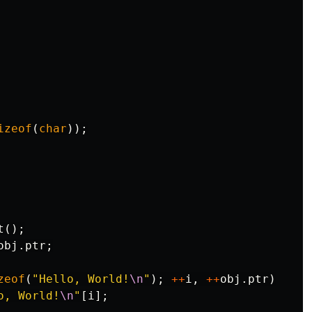
izeof
(
char
));
t
();
obj
.
ptr
;
zeof
(
"Hello, World!
\n
"
);
++
i
,
++
obj
.
ptr
)
o, World!
\n
"
[
i
];