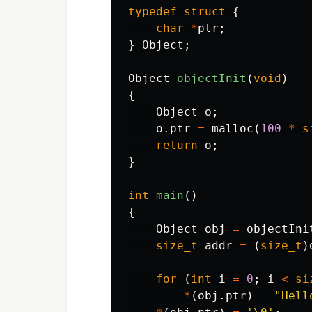
typedef
struct
{
char
*
ptr
;
}
Object
;
Object
objectInit
(
void
)
{
Object
o
;
o
.
ptr
=
malloc
(
100
*
s
return
o
;
}
int
main
()
{
Object
obj
=
objectIni
size_t
addr
=
(
size_t
)
for
(
int
i
=
0
;
i
<
si
*
(
obj
.
ptr
)
=
"Hell