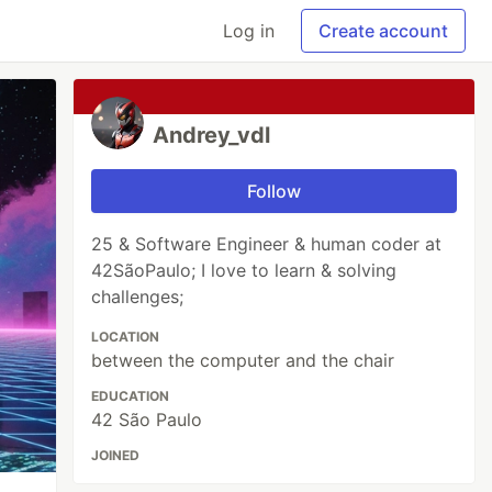
Log in
Create account
Andrey_vdl
Follow
25 & Software Engineer & human coder at
42SãoPaulo; I love to learn & solving
challenges;
LOCATION
between the computer and the chair
EDUCATION
42 São Paulo
JOINED