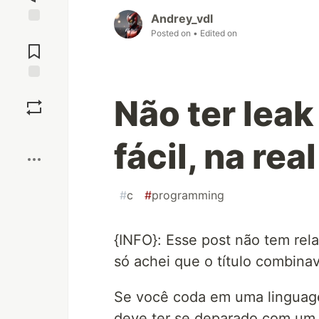
Andrey_vdl
Jump to
Posted on
• Edited on
Comments
Save
Não ter lea
Boost
fácil, na real
#
c
#
programming
{INFO}: Esse post não tem re
só achei que o título combina
Se você coda em uma linguag
deve ter se deparado com um