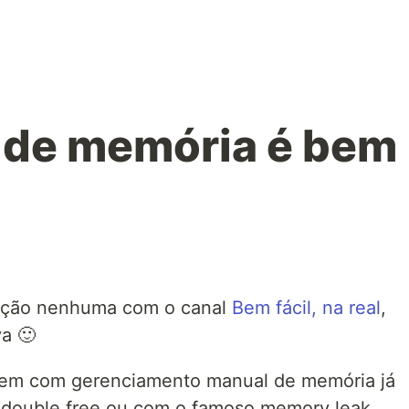
k de memória é bem
lação nenhuma com o canal
Bem fácil, na real
,
va 🙂
em com gerenciamento manual de memória já
 double free ou com o famoso memory leak.