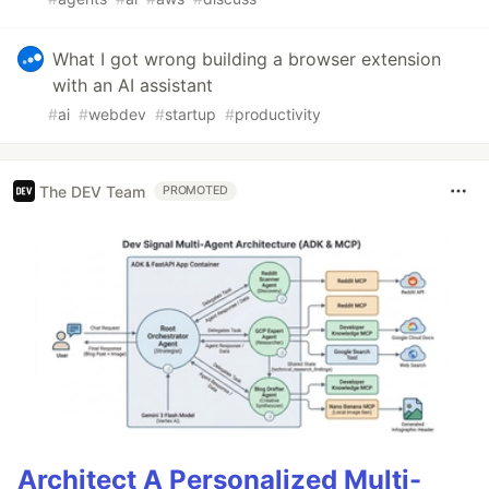
What I got wrong building a browser extension
with an AI assistant
#
ai
#
webdev
#
startup
#
productivity
The DEV Team
PROMOTED
Architect A Personalized Multi-