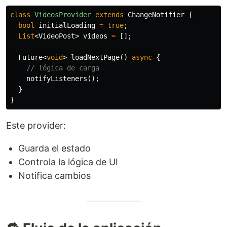
class
VideosProvider
extends
ChangeNotifier
{
bool
initialLoading
=
true
;
List
<
VideoPost
>
videos
=
[];
Future
<
void
>
loadNextPage
()
async
{
// lógica de carga
notifyListeners
();
}
}
Este provider:
Guarda el estado
Controla la lógica de UI
Notifica cambios