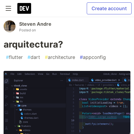
Create account
Steven Andre
Posted on
arquitectura?
#
flutter
#
dart
#
architecture
#
appconfig