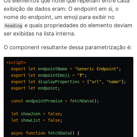
Os elementos que notei que repetiam entre cada
exibição de dados eram: O endpoint em si, o
nome do endpoint, um emoji para exibir no
e quais propriedades do elemento deviam
heading
ser exibidas na lista interna.
O component resultante dessa parametrização é:
<script>
export
let
endpointName
=
"
Generic Endpoint
"
;
export
let
endpointEmoji
=
"
❓
"
;
export
let
displayProperties
=
[
"
url
"
,
"
name
"
];
export
let
endpoint
;
const
endpointPromise
=
fetchData
();
let
showJson
=
false
;
let
showList
=
false
;
async
function
fetchData
()
{