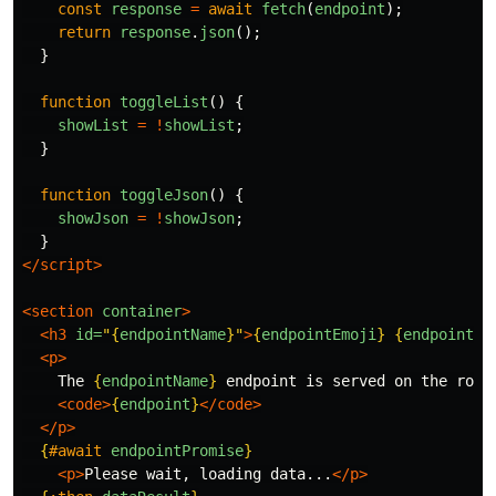
const
response
=
await
fetch
(
endpoint
);
return
response
.
json
();
}
function
toggleList
()
{
showList
=
!
showList
;
}
function
toggleJson
()
{
showJson
=
!
showJson
;
}
</script>
<section
container
>
<h3
id=
"
{
endpointName
}
"
>
{
endpointEmoji
}
{
endpointNa
<p>
    The 
{
endpointName
}
 endpoint is served on the route
<code>
{
endpoint
}
</code>
</p>
{
#await
endpointPromise
}
<p>
Please wait, loading data...
</p>