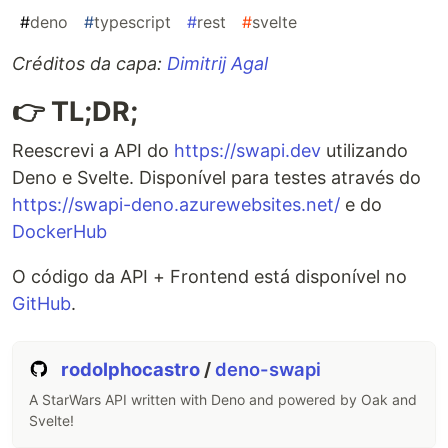
#
deno
#
typescript
#
rest
#
svelte
Créditos da capa:
Dimitrij Agal
👉 TL;DR;
Reescrevi a API do
https://swapi.dev
utilizando
Deno e Svelte. Disponível para testes através do
https://swapi-deno.azurewebsites.net/
e do
DockerHub
O código da API + Frontend está disponível no
GitHub
.
rodolphocastro
/
deno-swapi
A StarWars API written with Deno and powered by Oak and
Svelte!