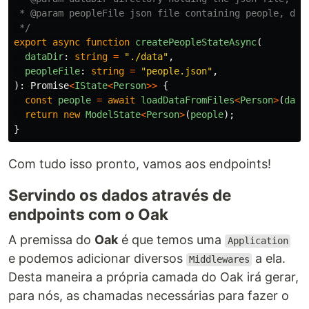
 * @param peopleFile json file containing people, defa
 */
export
async
function
createPeopleStateAsync
(
dataDir
:
string
=
"
./data
"
,
peopleFile
:
string
=
"
people.json
"
,
):
Promise
<
IState
<
Person
>>
{
const
people
=
await
loadDataFromFiles
<
Person
>
(
data
return
new
ModelState
<
Person
>
(
people
);
}
Com tudo isso pronto, vamos aos endpoints!
Servindo os dados através de
endpoints com o Oak
A premissa do
Oak
é que temos uma
Application
e podemos adicionar diversos
a ela.
Middlewares
Desta maneira a própria camada do Oak irá gerar,
para nós, as chamadas necessárias para fazer o