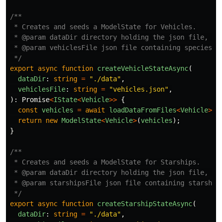
/**

 * Creates and seeds a ModelState for Vehicles.

 * @param dataDir directory holding the json file, def
 * @param vehiclesFile json file containing species, d
 */
export
async
function
createVehicleStateAsync
(
dataDir
:
string
=
"
./data
"
,
vehiclesFile
:
string
=
"
vehicles.json
"
,
):
Promise
<
IState
<
Vehicle
>>
{
const
vehicles
=
await
loadDataFromFiles
<
Vehicle
>
(
d
return
new
ModelState
<
Vehicle
>
(
vehicles
);
}
/**

 * Creates and seeds a ModelState for Starships.

 * @param dataDir directory holding the json file, def
 * @param starshipsFile json file containing starships
 */
export
async
function
createStarshipStateAsync
(
dataDir
:
string
=
"
./data
"
,