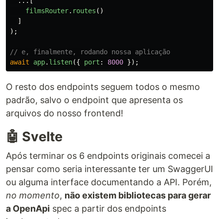
...[
filmsRouter
.
routes
()
]
);
// e, finalmente, rodando nossa aplicação
await
app
.
listen
({
port
:
8000
});
O resto dos endpoints seguem todos o mesmo
padrão, salvo o endpoint que apresenta os
arquivos do nosso frontend!
🤖 Svelte
Após terminar os 6 endpoints originais comecei a
pensar como seria interessante ter um SwaggerUI
ou alguma interface documentando a API. Porém,
no momento
,
não existem bibliotecas para gerar
a OpenApi
spec a partir dos endpoints