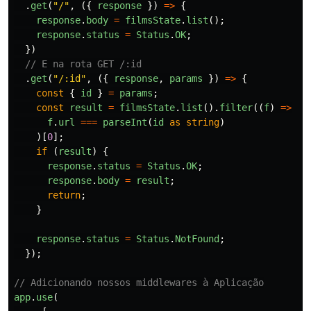
.
get
(
"
/
"
,
({
response
})
=>
{
response
.
body
=
filmsState
.
list
();
response
.
status
=
Status
.
OK
;
})
// E na rota GET /:id
.
get
(
"
/:id
"
,
({
response
,
params
})
=>
{
const
{
id
}
=
params
;
const
result
=
filmsState
.
list
().
filter
((
f
)
=>
f
.
url
===
parseInt
(
id
as
string
)
)[
0
];
if 
(
result
)
{
response
.
status
=
Status
.
OK
;
response
.
body
=
result
;
return
;
}
response
.
status
=
Status
.
NotFound
;
});
// Adicionando nossos middlewares à Aplicação
app
.
use
(