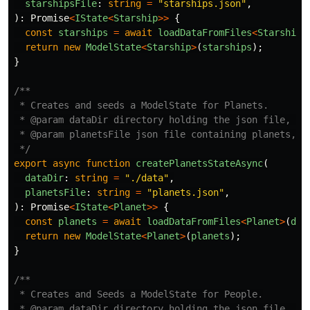
starshipsFile
:
string
=
"
starships.json
"
,
):
Promise
<
IState
<
Starship
>>
{
const
starships
=
await
loadDataFromFiles
<
Starship
>
return
new
ModelState
<
Starship
>
(
starships
);
}
/**

 * Creates and seeds a ModelState for Planets.

 * @param dataDir directory holding the json file, def
 * @param planetsFile json file containing planets, de
 */
export
async
function
createPlanetsStateAsync
(
dataDir
:
string
=
"
./data
"
,
planetsFile
:
string
=
"
planets.json
"
,
):
Promise
<
IState
<
Planet
>>
{
const
planets
=
await
loadDataFromFiles
<
Planet
>
(
dat
return
new
ModelState
<
Planet
>
(
planets
);
}
/**

 * Creates and Seeds a ModelState for People.

 * @param dataDir directory holding the json file, def