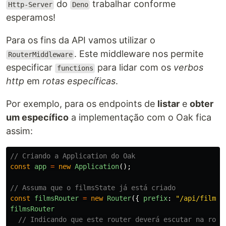
do
trabalhar conforme
Http-Server
Deno
esperamos!
Para os fins da API vamos utilizar o
. Este middleware nos permite
RouterMiddleware
especificar
para lidar com os
verbos
functions
http
em
rotas específicas
.
Por exemplo, para os endpoints de
listar
e
obter
um específico
a implementação com o Oak fica
assim:
// Criando a Application do Oak
const
app
=
new
Application
();
// Assuma que o filmsState já está criado
const
filmsRouter
=
new
Router
({
prefix
:
"
/api/films
"
filmsRouter
// Indicando que este router deverá escutar na rota