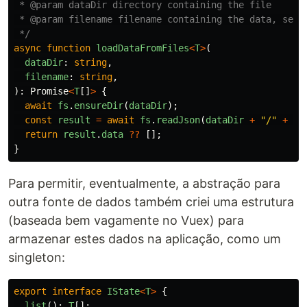
 * @param dataDir directory containing the file

 * @param filename filename containing the data, seria
 */
async
function
loadDataFromFiles
<
T
>
(
dataDir
:
string
,
filename
:
string
,
):
Promise
<
T
[]
>
{
await
fs
.
ensureDir
(
dataDir
);
const
result
=
await
fs
.
readJson
(
dataDir
+
"
/
"
+
fi
return
result
.
data
??
[];
}
Para permitir, eventualmente, a abstração para
outra fonte de dados também criei uma estrutura
(baseada bem vagamente no Vuex) para
armazenar estes dados na aplicação, como um
singleton:
export
interface
IState
<
T
>
{
list
():
T
[];