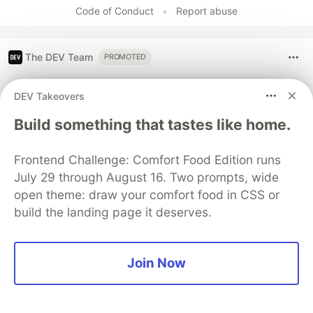
Code of Conduct
•
Report abuse
The DEV Team
PROMOTED
Check out some recent articles
DEV Takeovers
from Google AI
Build something that tastes like home.
Daniel Gwerzman
for
Google Developer Experts
Frontend Challenge: Comfort Food Edition runs
Apr 4
July 29 through August 16. Two prompts, wide
Deploy Gemma 4 on Cloud Run:
open theme: draw your comfort food in CSS or
Pay Only When You Actually Use
build the landing page it deserves.
It
#
gemma
#
cloudrun
#
cloud
#
ai
Join Now
17
3
18 min read