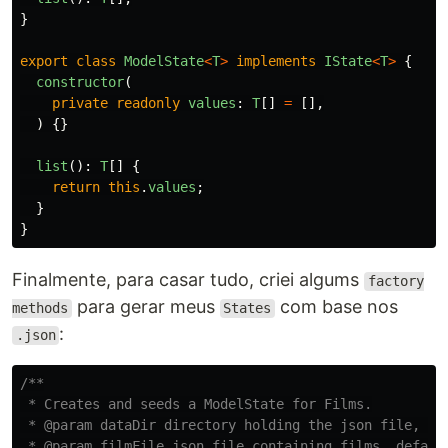
}
export
class
ModelState
<
T
>
implements
IState
<
T
>
{
constructor
(
private
readonly
values
:
T
[]
=
[],
)
{}
list
():
T
[]
{
return
this
.
values
;
}
}
Finalmente, para casar tudo, criei algums
factory
para gerar meus
com base nos
methods
States
:
.json
/**

 * Creates and seeds a ModelState for Films.

 * @param dataDir directory holding the json file, def
 * @param filmFile json file containing films, default