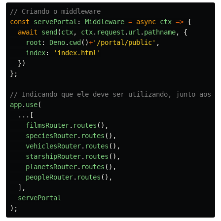
// Criando o middleware
const
servePortal
:
Middleware
=
async
ctx
=>
{
await
send
(
ctx
,
ctx
.
request
.
url
.
pathname
,
{
root
:
Deno
.
cwd
()
+
'
/portal/public
'
,
index
:
'
index.html
'
})
};
// Indicando que ele deve ser utilizando, junto aos o
app
.
use
(
...[
filmsRouter
.
routes
(),
speciesRouter
.
routes
(),
vehiclesRouter
.
routes
(),
starshipRouter
.
routes
(),
planetsRouter
.
routes
(),
peopleRouter
.
routes
(),
],
servePortal
);