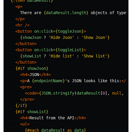
{
:then
dataResult
}
<p>
      There are 
{
dataResult
.
length
}
 objects of type 
{
</p>
<hr
/>
<button
on:click=
{
toggleJson
}
>
{
showJson
?
'
Hide Json
'
:
'
Show Json
'
}
</button>
<button
on:click=
{
toggleList
}
>
{
showList
?
'
Hide list
'
:
'
Show list
'
}
</button>
{
#if
showJson
}
<h4>
JSON
</h4>
<p>
A 
{
endpointName
}
's JSON looks like this:
</p>
<pre>
<code>
{
JSON
.
stringify
(
dataResult
[
0
],
null
,
'
\
</pre>
{
/if
}
{
#if
showList
}
<h4>
Result from the API
</h4>
<ul>
{
#each
dataResult
as
data
}