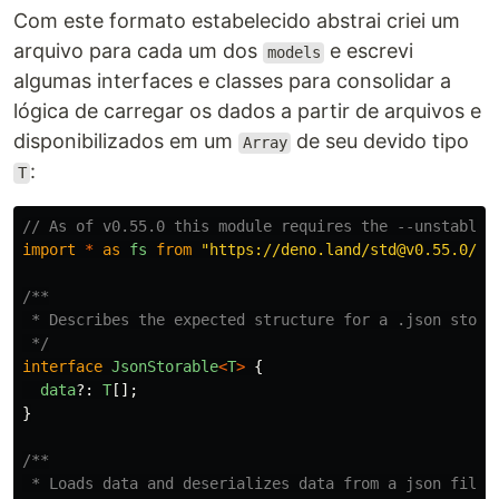
Com este formato estabelecido abstrai criei um
arquivo para cada um dos
e escrevi
models
algumas interfaces e classes para consolidar a
lógica de carregar os dados a partir de arquivos e
disponibilizados em um
de seu devido tipo
Array
:
T
// As of v0.55.0 this module requires the --unstable 
import
*
as
fs
from
"
https://deno.land/std@v0.55.0/fs
/**

 * Describes the expected structure for a .json storag
 */
interface
JsonStorable
<
T
>
{
data
?:
T
[];
}
/**

 * Loads data and deserializes data from a json file.
