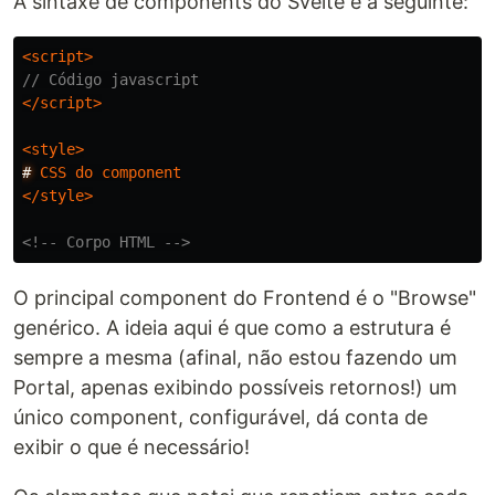
A sintaxe de components do Svelte é a seguinte:
<script>
// Código javascript
</script>
<style>
#
CSS
do
component
</style>
<!-- Corpo HTML -->
O principal component do Frontend é o "Browse"
genérico. A ideia aqui é que como a estrutura é
sempre a mesma (afinal, não estou fazendo um
Portal, apenas exibindo possíveis retornos!) um
único component, configurável, dá conta de
exibir o que é necessário!