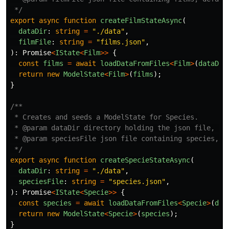
 */
export
async
function
createFilmStateAsync
(
dataDir
:
string
=
"
./data
"
,
filmFile
:
string
=
"
films.json
"
,
):
Promise
<
IState
<
Film
>>
{
const
films
=
await
loadDataFromFiles
<
Film
>
(
dataDir
return
new
ModelState
<
Film
>
(
films
);
}
/**

 * Creates and seeds a ModelState for Species.

 * @param dataDir directory holding the json file, def
 * @param speciesFile json file containing species, de
 */
export
async
function
createSpecieStateAsync
(
dataDir
:
string
=
"
./data
"
,
speciesFile
:
string
=
"
species.json
"
,
):
Promise
<
IState
<
Specie
>>
{
const
species
=
await
loadDataFromFiles
<
Specie
>
(
dat
return
new
ModelState
<
Specie
>
(
species
);
}