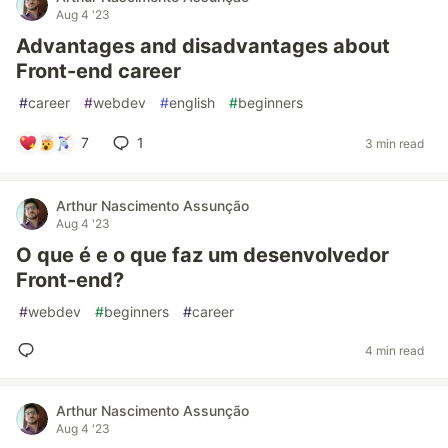
Aug 4 '23
Advantages and disadvantages about
Front-end career
#
career
#
webdev
#
english
#
beginners
7
1
3 min read
Arthur Nascimento Assunção
Aug 4 '23
O que é e o que faz um desenvolvedor
Front-end?
#
webdev
#
beginners
#
career
4 min read
Arthur Nascimento Assunção
Aug 4 '23