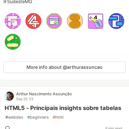
IFSudesteMG
More info about @arthurassuncao
Arthur Nascimento Assunção
Sep 25 '23
HTML5 - Principais insights sobre tabelas
#
webdev
#
beginners
#
html
6 min read