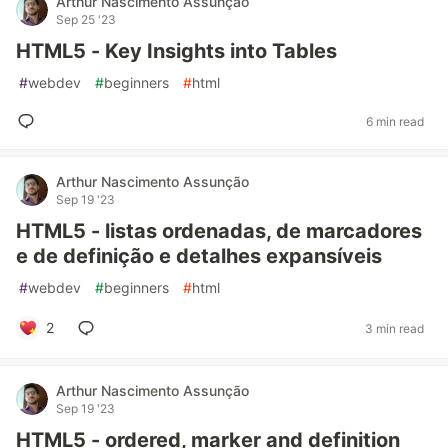
Arthur Nascimento Assunção
Sep 25 '23
HTML5 - Key Insights into Tables
#
webdev
#
beginners
#
html
6 min read
Arthur Nascimento Assunção
Sep 19 '23
HTML5 - listas ordenadas, de marcadores
e de definição e detalhes expansíveis
#
webdev
#
beginners
#
html
2
3 min read
Arthur Nascimento Assunção
Sep 19 '23
HTML5 - ordered, marker and definition