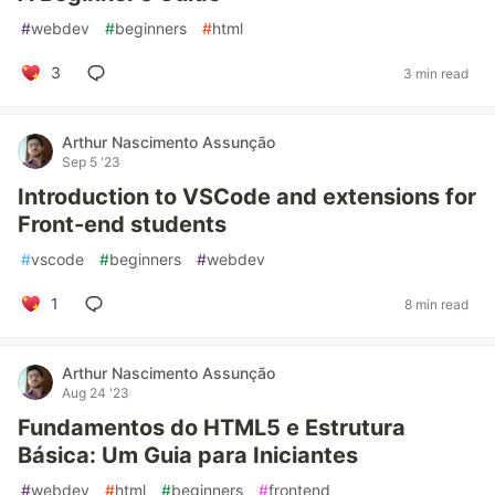
#
webdev
#
beginners
#
html
3
3 min read
Arthur Nascimento Assunção
Sep 5 '23
Introduction to VSCode and extensions for
Front-end students
#
vscode
#
beginners
#
webdev
1
8 min read
Arthur Nascimento Assunção
Aug 24 '23
Fundamentos do HTML5 e Estrutura
Básica: Um Guia para Iniciantes
#
webdev
#
html
#
beginners
#
frontend