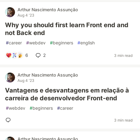
Arthur Nascimento Assunção
Aug 4 '23
Why you should first learn Front end and
not Back end
#
career
#
webdev
#
beginners
#
english
6
2
3 min read
Arthur Nascimento Assunção
Aug 4 '23
Vantagens e desvantagens em relação à
carreira de desenvolvedor Front-end
#
webdev
#
beginners
#
career
3 min read
Arthur Nascimento Assunção