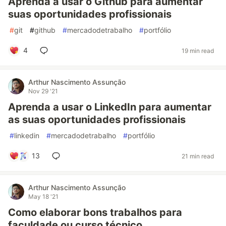
Aprenda a usar o Github para aumentar
suas oportunidades profissionais
#
git
#
github
#
mercadodetrabalho
#
portfólio
4
19 min read
Arthur Nascimento Assunção
Nov 29 '21
Aprenda a usar o LinkedIn para aumentar
as suas oportunidades profissionais
#
linkedin
#
mercadodetrabalho
#
portfólio
13
21 min read
Arthur Nascimento Assunção
May 18 '21
Como elaborar bons trabalhos para
faculdade ou curso técnico