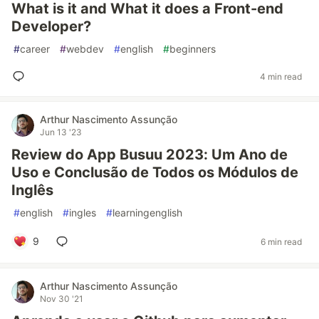
What is it and What it does a Front-end
Developer?
#
career
#
webdev
#
english
#
beginners
4 min read
Arthur Nascimento Assunção
Jun 13 '23
Review do App Busuu 2023: Um Ano de
Uso e Conclusão de Todos os Módulos de
Inglês
#
english
#
ingles
#
learningenglish
9
6 min read
Arthur Nascimento Assunção
Nov 30 '21