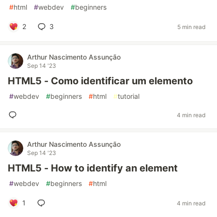
#
html
#
webdev
#
beginners
2
3
5 min read
Arthur Nascimento Assunção
Sep 14 '23
HTML5 - Como identificar um elemento
#
webdev
#
beginners
#
html
#
tutorial
4 min read
Arthur Nascimento Assunção
Sep 14 '23
HTML5 - How to identify an element
#
webdev
#
beginners
#
html
1
4 min read