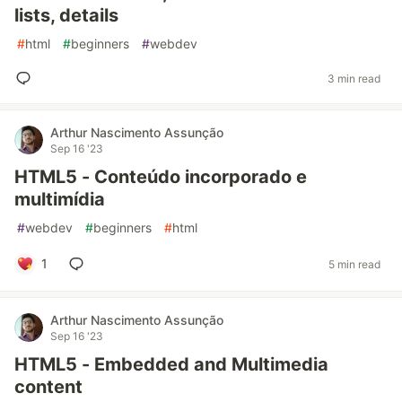
lists, details
#
html
#
beginners
#
webdev
3 min read
Arthur Nascimento Assunção
Sep 16 '23
HTML5 - Conteúdo incorporado e
multimídia
#
webdev
#
beginners
#
html
1
5 min read
Arthur Nascimento Assunção
Sep 16 '23
HTML5 - Embedded and Multimedia
content