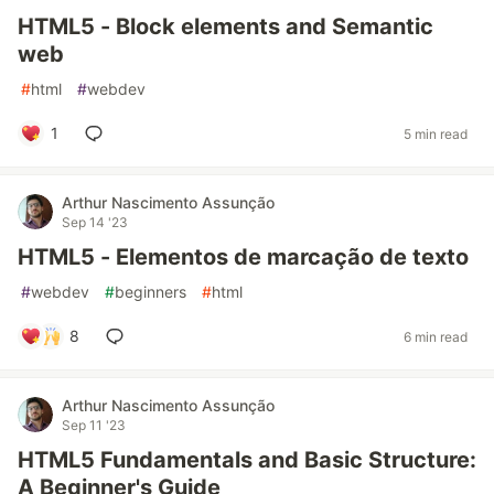
HTML5 - Block elements and Semantic
web
#
html
#
webdev
1
5 min read
Arthur Nascimento Assunção
Sep 14 '23
HTML5 - Elementos de marcação de texto
#
webdev
#
beginners
#
html
8
6 min read
Arthur Nascimento Assunção
Sep 11 '23
HTML5 Fundamentals and Basic Structure:
A Beginner's Guide