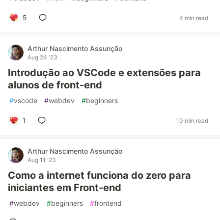
5
4 min read
Arthur Nascimento Assunção
Aug 24 '23
Introdução ao VSCode e extensões para
alunos de front-end
#
vscode
#
webdev
#
beginners
1
10 min read
Arthur Nascimento Assunção
Aug 11 '23
Como a internet funciona do zero para
iniciantes em Front-end
#
webdev
#
beginners
#
frontend