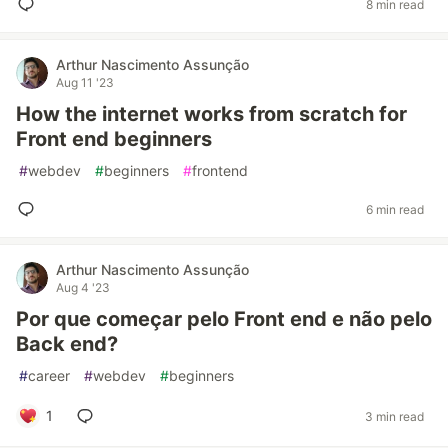
8 min read
Arthur Nascimento Assunção
Aug 11 '23
How the internet works from scratch for
Front end beginners
#
webdev
#
beginners
#
frontend
6 min read
Arthur Nascimento Assunção
Aug 4 '23
Por que começar pelo Front end e não pelo
Back end?
#
career
#
webdev
#
beginners
1
3 min read