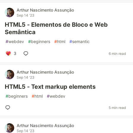
Arthur Nascimento Assunção
Sep 14 '23
HTML5 - Elementos de Bloco e Web
Semântica
#
webdev
#
beginners
#
html
#
semantic
3
6 min read
Arthur Nascimento Assunção
Sep 14 '23
HTML5 - Text markup elements
#
beginners
#
html
#
webdev
5 min read
Arthur Nascimento Assunção
Sep 14 '23