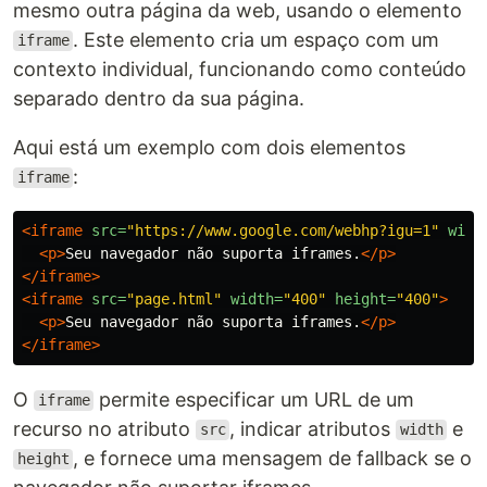
mesmo outra página da web, usando o elemento
. Este elemento cria um espaço com um
iframe
contexto individual, funcionando como conteúdo
separado dentro da sua página.
Aqui está um exemplo com dois elementos
:
iframe
<iframe
src=
"https://www.google.com/webhp?igu=1"
widt
<p>
Seu navegador não suporta iframes.
</p>
</iframe>
<iframe
src=
"page.html"
width=
"400"
height=
"400"
>
<p>
Seu navegador não suporta iframes.
</p>
</iframe>
O
permite especificar um URL de um
iframe
recurso no atributo
, indicar atributos
e
src
width
, e fornece uma mensagem de fallback se o
height