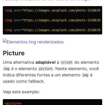
<img
src=
"https://images.unsplash.com/photo-151863919
<img
src=
"https://images.unsplash.com/photo-151863919
<img
src=
"https://images.unsplash.com/photo-151863919
Picture
Uma alternativa
adaptável
à
do elemento
srcset
é o elemento
. Neste elemento, você
img
picture
indica diferentes fontes e um elemento
é
img
usado como fallback.
Veja este exemplo:
<picture>