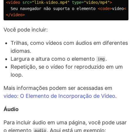
<video
src=
"link-video.mp4"
type=
"video/mp4"
>
  Seu navegador não suporta o elemento 
<code>
video
</c
</video>
Você pode incluir:
Trilhas, como vídeos com áudios em diferentes
idiomas.
Largura e altura como o elemento
.
img
Repetição, se o vídeo for reproduzido em um
loop.
Mais informações podem ser acessadas em
video: O Elemento de Incorporação de Vídeo
.
Áudio
Para incluir áudio em uma página, você pode usar
o elemento
. Aqui está um exemplo:
audio