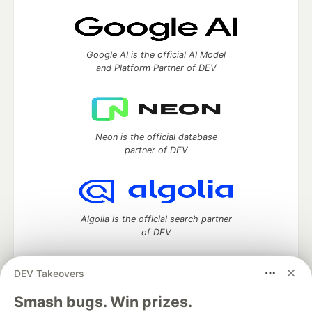
Google AI is the official AI Model
and Platform Partner of DEV
Neon is the official database
partner of DEV
Algolia is the official search partner
of DEV
DEV Takeovers
DEV Community
— A space to discuss and keep up software
Smash bugs. Win prizes.