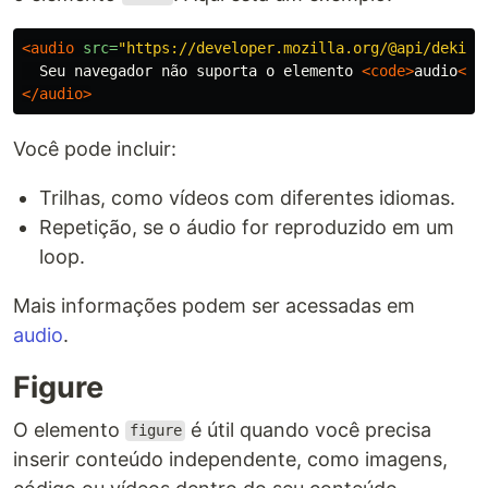
<audio
src=
"https://developer.mozilla.org/@api/deki/f
  Seu navegador não suporta o elemento 
<code>
audio
</c
</audio>
Você pode incluir:
Trilhas, como vídeos com diferentes idiomas.
Repetição, se o áudio for reproduzido em um
loop.
Mais informações podem ser acessadas em
audio
.
Figure
O elemento
é útil quando você precisa
figure
inserir conteúdo independente, como imagens,