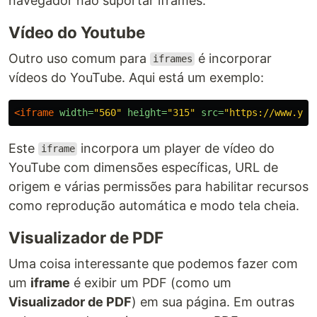
navegador não suportar iframes.
Vídeo do Youtube
Outro uso comum para
é incorporar
iframes
vídeos do YouTube. Aqui está um exemplo:
<iframe
width=
"560"
height=
"315"
src=
"https://www.you
Este
incorpora um player de vídeo do
iframe
YouTube com dimensões específicas, URL de
origem e várias permissões para habilitar recursos
como reprodução automática e modo tela cheia.
Visualizador de PDF
Uma coisa interessante que podemos fazer com
um
iframe
é exibir um PDF (como um
Visualizador de PDF
) em sua página. Em outras