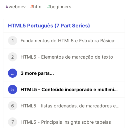
#
webdev
#
html
#
beginners
HTML5 Português (7 Part Series)
1
Fundamentos do HTML5 e Estrutura Básica: Um Guia para Iniciantes
2
HTML5 - Elementos de marcação de texto
...
3 more parts...
5
HTML5 - Conteúdo incorporado e multimídia
6
HTML5 - listas ordenadas, de marcadores e de definição e detalhes expansíveis
7
HTML5 - Principais insights sobre tabelas