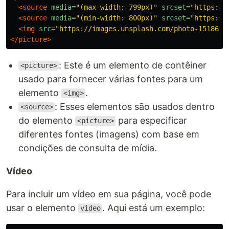
<source
media=
"(max-width: 799px)"
srcset=
"https://
<source
media=
"(min-width: 800px)"
srcset=
"https://
<img
src=
"https://images.unsplash.com/photo-1518639
</picture>
: Este é um elemento de contêiner
<picture>
usado para fornecer várias fontes para um
elemento
.
<img>
: Esses elementos são usados dentro
<source>
do elemento
para especificar
<picture>
diferentes fontes (imagens) com base em
condições de consulta de mídia.
Vídeo
Para incluir um vídeo em sua página, você pode
usar o elemento
. Aqui está um exemplo:
video