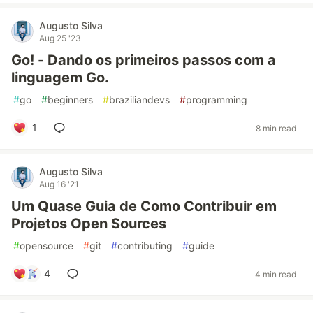
Augusto Silva
Aug 25 '23
Go! - Dando os primeiros passos com a
linguagem Go.
#
go
#
beginners
#
braziliandevs
#
programming
1
8 min read
Augusto Silva
Aug 16 '21
Um Quase Guia de Como Contribuir em
Projetos Open Sources
#
opensource
#
git
#
contributing
#
guide
4
4 min read