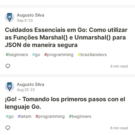
Augusto Silva
Sep 9 '23
Cuidados Essenciais em Go: Como utilizar
as Funções Marshal() e Unmarshal() para
JSON de maneira segura
#
beginners
#
go
#
programming
#
braziliandevs
9 min read
Augusto Silva
Aug 25 '23
¡Go! - Tomando los primeros pasos con el
lenguaje Go.
#
go
#
latam
#
programming
#
beginners
8 min read