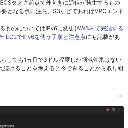
2やECSタスク起点で外向きに通信が発生するもの
yが必要となる点に注意。S3などであればVPCエンド
きるものについてはIPv6に変更(
AWS内で完結する
 EC2でIPv6を使う手順と注意点
にも記載があ
)
つ減らしても1ヵ月で3ドル程度しか削減効果はない
れ続けることを考えると今できることから取り組