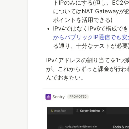
トIPのみにする(但し、EC
についてはNAT Gatewa
ポイントを活用できる)
IPv4ではなくIPv6で構成で
からパブリックIP通信でも安全
る通り、十分なテストが必要
IPv4アドレスの割り当てを1
が、これからずっと課金が行わ
んでおきたい。
Sentry
PROMOTED