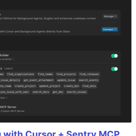
g with Cursor + Sentry MCP