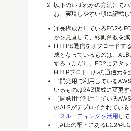
以下のいずれかの方法にてパ
お、実現しやすい順に記載し
冗長構成としているEC2や
かを見直して、稼働台数を減
HTTPS通信をオフロードす
成となっているものは、ALBの
する（ただし、EC2にアタ
HTTPプロトコルの通信元
（開発用で利用しているAWS
いるものは2AZ構成に変更す
（開発用で利用しているAW
のALBがデプロイされている
ースルーティングを活用
して
（ALBの配下にあるEC2や