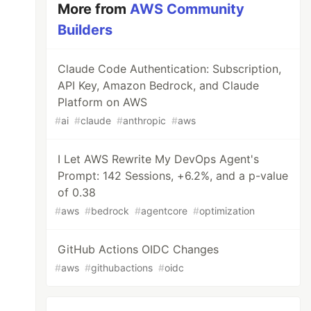
More from
AWS Community
Builders
Claude Code Authentication: Subscription,
API Key, Amazon Bedrock, and Claude
Platform on AWS
#
ai
#
claude
#
anthropic
#
aws
I Let AWS Rewrite My DevOps Agent's
Prompt: 142 Sessions, +6.2%, and a p-value
of 0.38
#
aws
#
bedrock
#
agentcore
#
optimization
GitHub Actions OIDC Changes
#
aws
#
githubactions
#
oidc