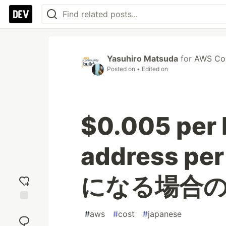
Yasuhiro Matsuda
for
AWS Com
Posted on
• Edited on
$0.005 per 
address p
になる場合
Add
#
aws
#
cost
#
japanese
reaction