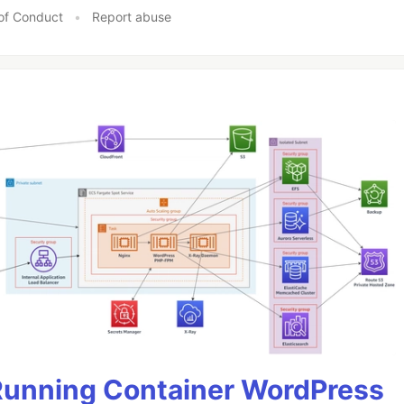
of Conduct
•
Report abuse
 Running Container WordPress