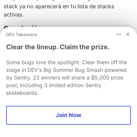
stack ya no aparecerá en tu lista de stacks
activas.
Conclusión
DEV Takeovers
En este post, hemos visto cómo procesar datos
Clear the lineup. Claim the prize.
sensibles con Enclaves de Nitro en Amazon EC2,
así como cómo la integración de un enclave con
Some bugs love the spotlight. Clear them off the
AWS KMS para restringir el acceso y que solo el
stage in DEV's Big Summer Bug Smash powered
Enclave de Nitro pueda usar la clave para
by Sentry. 23 winners will share a $5,000 prize
desencriptar la imagen.
pool, including 3 limited edition Sentry
skateboards.
En el próximo post hablaremos de Amazon
SageMaker HyperPod, una potente solución para
entrenar modelos de IA a gran escala, ideal para
Join Now
aquellos que requieren un alto consumo de
recursos, como los modelos fundacionales y los
generativos.