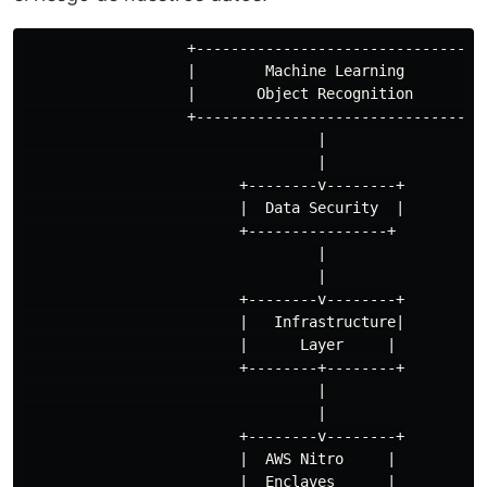
                   +----------------------------------
                   |        Machine Learning          
                   |       Object Recognition         
                   +----------------------------------
                                  |

                                  |

                         +--------v--------+

                         |  Data Security  |

                         +----------------+

                                  |

                                  |

                         +--------v--------+

                         |   Infrastructure|

                         |      Layer     |

                         +--------+--------+

                                  |

                                  |

                         +--------v--------+

                         |  AWS Nitro     |

                         |  Enclaves      |
